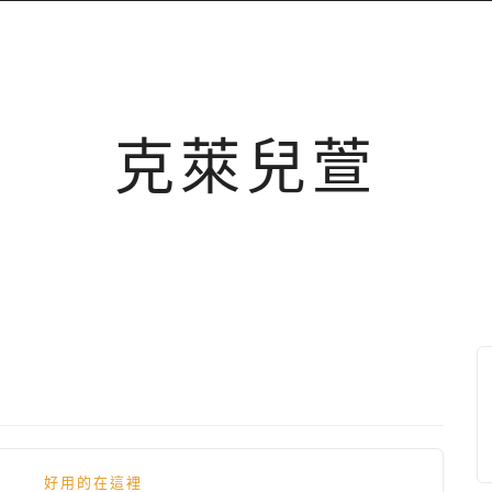
克萊兒萱
好用的在這裡