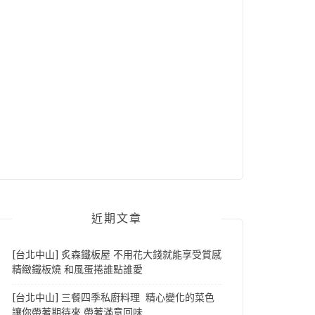
近期文章
[台北中山] 炙森鐵板屋 不用花大錢就能享受質感
精緻鐵板燒 和風蛋捲誰點誰愛
[台北中山] 三餐四季私廚料理 精心變化的菜色
讓你帶著期待來 帶著滿意回味