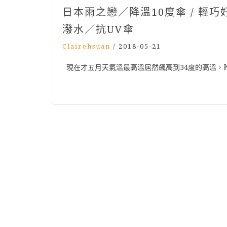
日本雨之戀／降溫10度傘 / 輕
潑水／抗UV傘
Clairehsuan
/
2018-05-21
現在才五月天氣溫最高溫居然飆高到34度的高溫，