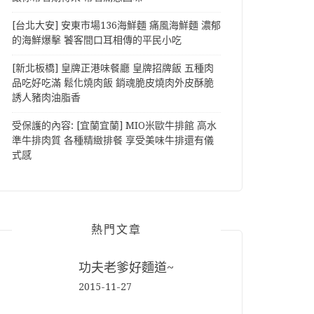
[台北大安] 安東市場136海鮮麵 痛風海鮮麵 濃郁
的海鮮爆擊 饕客間口耳相傳的平民小吃
[新北板橋] 皇牌正港味餐廳 皇牌招牌飯 五種肉
品吃好吃滿 鬆化燒肉飯 銷魂脆皮燒肉外皮酥脆
誘人豬肉油脂香
受保護的內容: [宜蘭宜蘭] MIO米歐牛排館 高水
準牛排肉質 各種精緻排餐 享受美味牛排還有儀
式感
熱門文章
功夫老爹好麵道~
2015-11-27