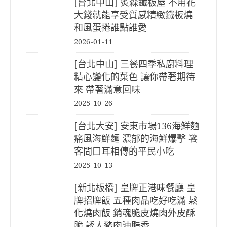
[台北中山] 炙森鐵板屋 不用花
大錢就能享受質感精緻鐵板燒
和風蛋捲誰點誰愛
2026-01-11
[台北中山] 三餐四季私廚料理
精心變化的菜色 讓你帶著期待
來 帶著滿意回味
2025-10-26
[台北大安] 安東市場136海鮮麵
痛風海鮮麵 濃郁的海鮮爆擊 饕
客間口耳相傳的平民小吃
2025-10-13
[新北板橋] 皇牌正港味餐廳 皇
牌招牌飯 五種肉品吃好吃滿 鬆
化燒肉飯 銷魂脆皮燒肉外皮酥
脆 誘人豬肉油脂香