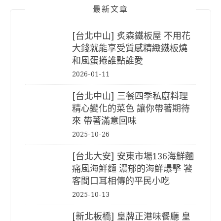
最新文章
[台北中山] 炙森鐵板屋 不用花
大錢就能享受質感精緻鐵板燒
和風蛋捲誰點誰愛
2026-01-11
[台北中山] 三餐四季私廚料理
精心變化的菜色 讓你帶著期待
來 帶著滿意回味
2025-10-26
[台北大安] 安東市場136海鮮麵
痛風海鮮麵 濃郁的海鮮爆擊 饕
客間口耳相傳的平民小吃
2025-10-13
[新北板橋] 皇牌正港味餐廳 皇