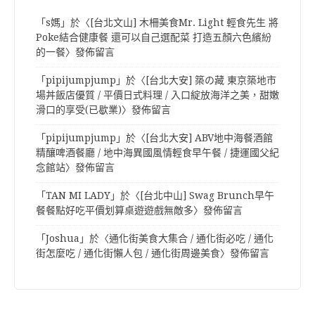
「
s媽
」於〈
[台北文山] 木柵美食Mr. Light 輕食先生 將
Poke結合健康餐 還可以自己選配菜 打造五顏六色繽紛
的一餐
〉發佈留言
「
pipijumpjump
」於〈
[台北大安] 築の藏 東京築地市
場丼飯店優質 / 平價日式料理 / 入口綻放海洋之美，甜嫩
滑口的享受(已歇業)
〉發佈留言
「
pipijumpjump
」於〈
[台北大安] ABV地中海餐酒館
精釀啤酒餐廳 / 地中海異國風情輕食早午餐 / 捷運國父紀
念館站
〉發佈留言
「
TAN MI LADY
」於〈
[台北中山] Swag Brunch早午
餐餐點好吃平價划算桌遊遊戲無敵多
〉發佈留言
「
Joshua
」於〈
通化街美食大集合 / 通化街必吃 / 通化
街怎麼吃 / 通化街懶人包 / 通化街周邊美食
〉發佈留言