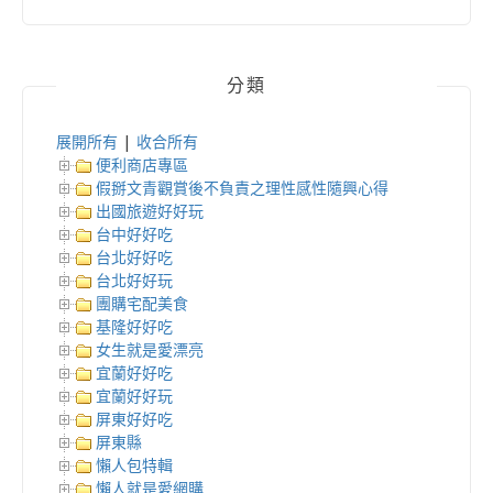
分類
展開所有
|
收合所有
便利商店專區
假掰文青觀賞後不負責之理性感性隨興心得
出國旅遊好好玩
台中好好吃
台北好好吃
台北好好玩
團購宅配美食
基隆好好吃
女生就是愛漂亮
宜蘭好好吃
宜蘭好好玩
屏東好好吃
屏東縣
懶人包特輯
懶人就是愛網購