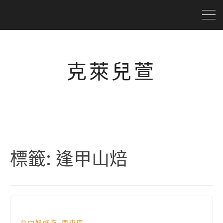
克萊兒萱
標籤:
逢甲山焙
,
台中好好吃
西屯區