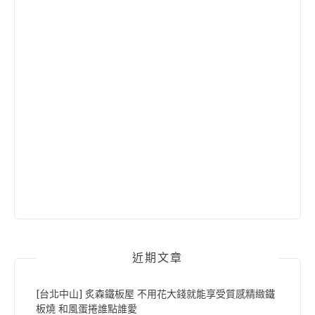
近期文章
[台北中山] 炙森鐵板屋 不用花大錢就能享受質感精緻鐵
板燒 和風蛋捲誰點誰愛