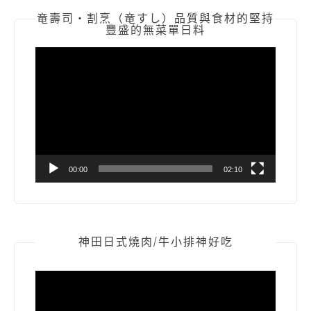
竜壽司‧割烹（竜すし）品質與食材的堅持
豐盛的無菜單日料
視
訊
播
放
器
00:00
02:10
神田日式燒肉/牛小排神好吃
視
訊
播