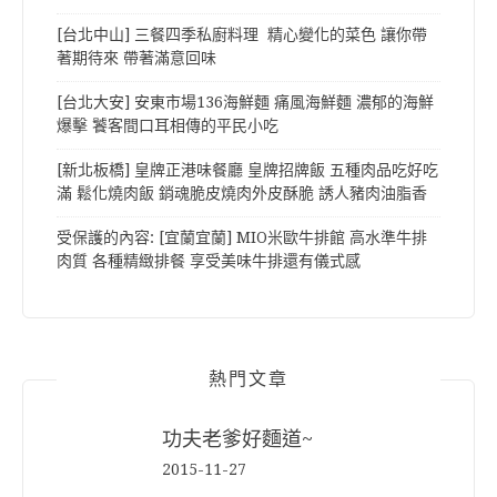
[台北中山] 三餐四季私廚料理 精心變化的菜色 讓你帶
著期待來 帶著滿意回味
[台北大安] 安東市場136海鮮麵 痛風海鮮麵 濃郁的海鮮
爆擊 饕客間口耳相傳的平民小吃
[新北板橋] 皇牌正港味餐廳 皇牌招牌飯 五種肉品吃好吃
滿 鬆化燒肉飯 銷魂脆皮燒肉外皮酥脆 誘人豬肉油脂香
受保護的內容: [宜蘭宜蘭] MIO米歐牛排館 高水準牛排
肉質 各種精緻排餐 享受美味牛排還有儀式感
熱門文章
功夫老爹好麵道~
2015-11-27