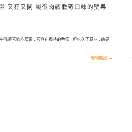
鬧滋鬧滋 又狂又鬧 鹹蛋肉鬆獵奇口味的堅果
我最喜歡吃腰果 , 喜歡它獨特的香氣 , 但吃久了原味 , 總是
繼續閱讀
→