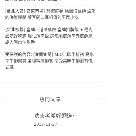
[台北大安] 安東市場136海鮮麵 痛風海鮮麵 濃郁
的海鮮爆擊 饕客間口耳相傳的平民小吃
[新北板橋] 皇牌正港味餐廳 皇牌招牌飯 五種肉
品吃好吃滿 鬆化燒肉飯 銷魂脆皮燒肉外皮酥脆
誘人豬肉油脂香
受保護的內容: [宜蘭宜蘭] MIO米歐牛排館 高水
準牛排肉質 各種精緻排餐 享受美味牛排還有儀
式感
熱門文章
功夫老爹好麵道~
2015-11-27