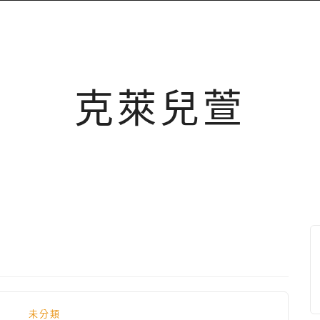
克萊兒萱
未分類