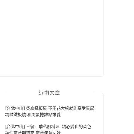
近期文章
[台北中山] 炙森鐵板屋 不用花大錢就能享受質感
精緻鐵板燒 和風蛋捲誰點誰愛
[台北中山] 三餐四季私廚料理 精心變化的菜色
讓你帶著期待來 帶著滿意回味