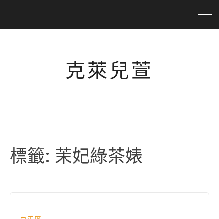
克萊兒萱
標籤:
茉妃綠茶婊
中正區