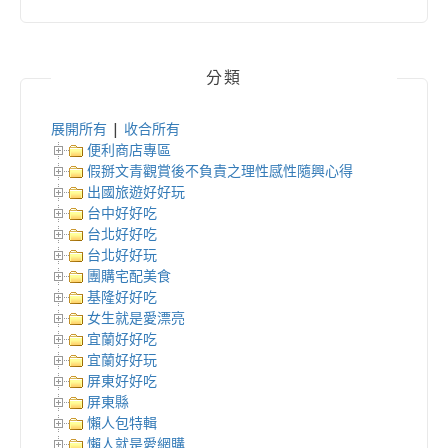
分類
展開所有
|
收合所有
便利商店專區
假掰文青觀賞後不負責之理性感性隨興心得
出國旅遊好好玩
台中好好吃
台北好好吃
台北好好玩
團購宅配美食
基隆好好吃
女生就是愛漂亮
宜蘭好好吃
宜蘭好好玩
屏東好好吃
屏東縣
懶人包特輯
懶人就是愛網購