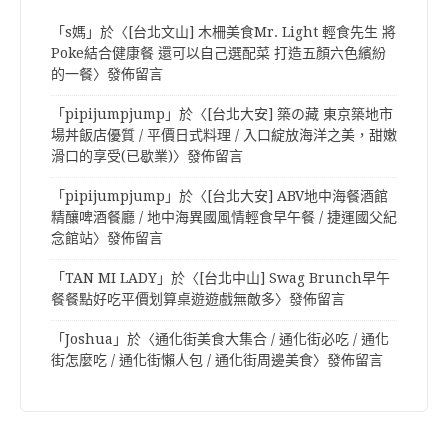
「
s媽
」於〈
[台北文山] 木柵美食Mr. Light 輕食先生 將
Poke結合健康餐 還可以自己選配菜 打造五顏六色繽紛
的一餐
〉發佈留言
「
pipijumpjump
」於〈
[台北大安] 築の藏 東京築地市
場丼飯店優質 / 平價日式料理 / 入口綻放海洋之美，甜嫩
滑口的享受(已歇業)
〉發佈留言
「
pipijumpjump
」於〈
[台北大安] ABV地中海餐酒館
精釀啤酒餐廳 / 地中海異國風情輕食早午餐 / 捷運國父紀
念館站
〉發佈留言
「
TAN MI LADY
」於〈
[台北中山] Swag Brunch早午
餐餐點好吃平價划算桌遊遊戲無敵多
〉發佈留言
「
Joshua
」於〈
通化街美食大集合 / 通化街必吃 / 通化
街怎麼吃 / 通化街懶人包 / 通化街周邊美食
〉發佈留言