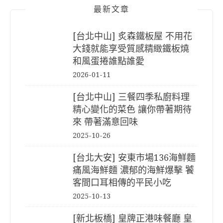
最新文章
[台北中山] 炙森鐵板屋 不用花
大錢就能享受質感精緻鐵板燒
和風蛋捲誰點誰愛
2026-01-11
[台北中山] 三餐四季私廚料理
精心變化的菜色 讓你帶著期待
來 帶著滿意回味
2025-10-26
[台北大安] 安東市場136海鮮麵
痛風海鮮麵 濃郁的海鮮爆擊 饕
客間口耳相傳的平民小吃
2025-10-13
[新北板橋] 皇牌正港味餐廳 皇