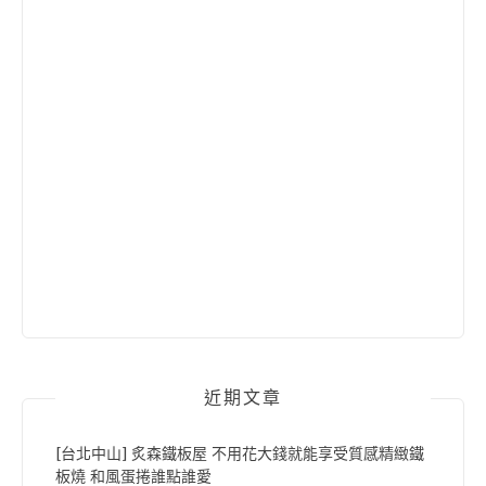
近期文章
[台北中山] 炙森鐵板屋 不用花大錢就能享受質感精緻鐵
板燒 和風蛋捲誰點誰愛