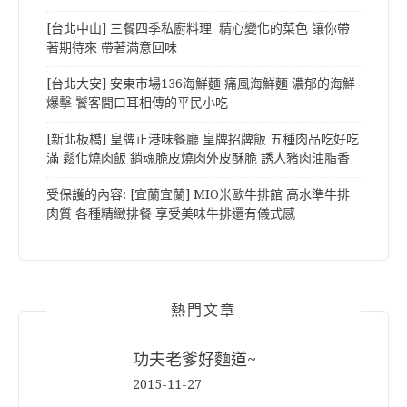
[台北中山] 三餐四季私廚料理 精心變化的菜色 讓你帶
著期待來 帶著滿意回味
[台北大安] 安東市場136海鮮麵 痛風海鮮麵 濃郁的海鮮
爆擊 饕客間口耳相傳的平民小吃
[新北板橋] 皇牌正港味餐廳 皇牌招牌飯 五種肉品吃好吃
滿 鬆化燒肉飯 銷魂脆皮燒肉外皮酥脆 誘人豬肉油脂香
受保護的內容: [宜蘭宜蘭] MIO米歐牛排館 高水準牛排
肉質 各種精緻排餐 享受美味牛排還有儀式感
熱門文章
功夫老爹好麵道~
2015-11-27