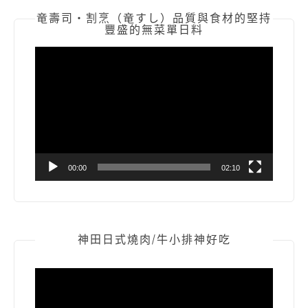
竜壽司‧割烹（竜すし）品質與食材的堅持
豐盛的無菜單日料
視
訊
播
放
器
00:00
02:10
神田日式燒肉/牛小排神好吃
視
訊
播