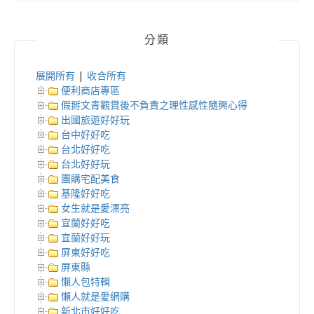
分類
展開所有
|
收合所有
便利商店專區
假掰文青觀賞後不負責之理性感性隨興心得
出國旅遊好好玩
台中好好吃
台北好好吃
台北好好玩
團購宅配美食
基隆好好吃
女生就是愛漂亮
宜蘭好好吃
宜蘭好好玩
屏東好好吃
屏東縣
懶人包特輯
懶人就是愛網購
新北市好好吃