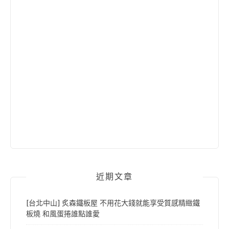
近期文章
[台北中山] 炙森鐵板屋 不用花大錢就能享受質感精緻鐵
板燒 和風蛋捲誰點誰愛