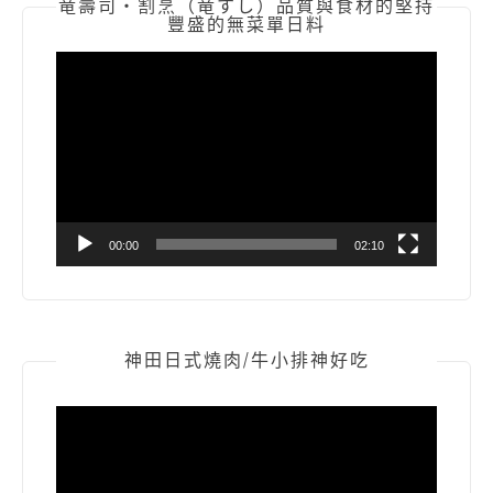
竜壽司‧割烹（竜すし）品質與食材的堅持
豐盛的無菜單日料
視
訊
播
放
器
00:00
02:10
神田日式燒肉/牛小排神好吃
視
訊
播
放