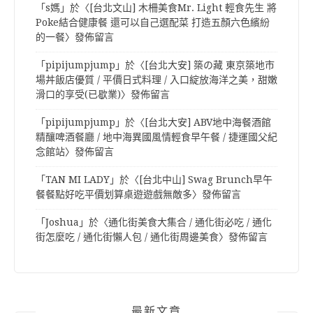
「
s媽
」於〈
[台北文山] 木柵美食Mr. Light 輕食先生 將
Poke結合健康餐 還可以自己選配菜 打造五顏六色繽紛
的一餐
〉發佈留言
「
pipijumpjump
」於〈
[台北大安] 築の藏 東京築地市
場丼飯店優質 / 平價日式料理 / 入口綻放海洋之美，甜嫩
滑口的享受(已歇業)
〉發佈留言
「
pipijumpjump
」於〈
[台北大安] ABV地中海餐酒館
精釀啤酒餐廳 / 地中海異國風情輕食早午餐 / 捷運國父紀
念館站
〉發佈留言
「
TAN MI LADY
」於〈
[台北中山] Swag Brunch早午
餐餐點好吃平價划算桌遊遊戲無敵多
〉發佈留言
「
Joshua
」於〈
通化街美食大集合 / 通化街必吃 / 通化
街怎麼吃 / 通化街懶人包 / 通化街周邊美食
〉發佈留言
最新文章