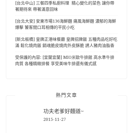
[台北中山] 三餐四季私廚料理 精心變化的菜色 讓你帶
著期待來 帶著滿意回味
[台北大安] 安東市場136海鮮麵 痛風海鮮麵 濃郁的海鮮
爆擊 饕客間口耳相傳的平民小吃
[新北板橋] 皇牌正港味餐廳 皇牌招牌飯 五種肉品吃好吃
滿 鬆化燒肉飯 銷魂脆皮燒肉外皮酥脆 誘人豬肉油脂香
受保護的內容: [宜蘭宜蘭] MIO米歐牛排館 高水準牛排
肉質 各種精緻排餐 享受美味牛排還有儀式感
熱門文章
功夫老爹好麵道~
2015-11-27