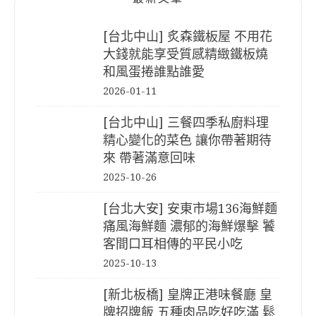
[台北中山] 炙森鐵板屋 不用花
大錢就能享受質感精緻鐵板燒
和風蛋捲誰點誰愛
2026-01-11
[台北中山] 三餐四季私廚料理
精心變化的菜色 讓你帶著期待
來 帶著滿意回味
2025-10-26
[台北大安] 安東市場136海鮮麵
痛風海鮮麵 濃郁的海鮮爆擊 饕
客間口耳相傳的平民小吃
2025-10-13
[新北板橋] 皇牌正港味餐廳 皇
牌招牌飯 五種肉品吃好吃滿 鬆