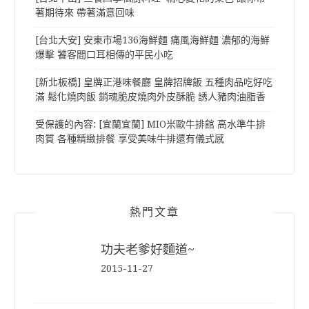
著期待來 帶著滿意回味
[台北大安] 安東市場136海鮮麵 痛風海鮮麵 濃郁的海鮮
爆擊 饕客間口耳相傳的平民小吃
[新北板橋] 皇牌正港味餐廳 皇牌招牌飯 五種肉品吃好吃
滿 鬆化燒肉飯 銷魂脆皮燒肉外皮酥脆 誘人豬肉油脂香
受保護的內容: [宜蘭宜蘭] MIO米歐牛排館 高水準牛排
肉質 各種精緻排餐 享受美味牛排還有儀式感
熱門文章
功夫老爹好麵道~
2015-11-27