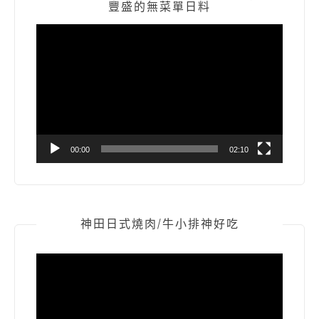
豐盛的無菜單日料
視
訊
播
放
器
00:00
02:10
神田日式燒肉/牛小排神好吃
視
訊
播
放