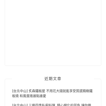
近期文章
[台北中山] 炙森鐵板屋 不用花大錢就能享受質感精緻鐵
板燒 和風蛋捲誰點誰愛
[台北中山] 三餐四季私廚料理 精心變化的菜色 讓你帶