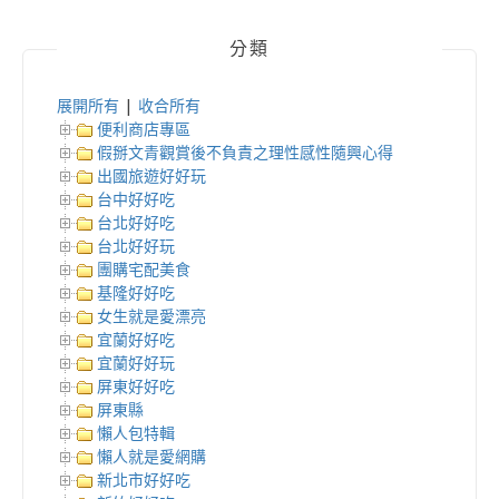
分類
展開所有
|
收合所有
便利商店專區
假掰文青觀賞後不負責之理性感性隨興心得
出國旅遊好好玩
台中好好吃
台北好好吃
台北好好玩
團購宅配美食
基隆好好吃
女生就是愛漂亮
宜蘭好好吃
宜蘭好好玩
屏東好好吃
屏東縣
懶人包特輯
懶人就是愛網購
新北市好好吃