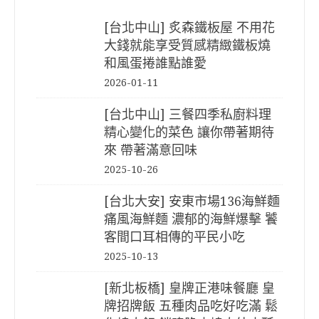
[台北中山] 炙森鐵板屋 不用花
大錢就能享受質感精緻鐵板燒
和風蛋捲誰點誰愛
2026-01-11
[台北中山] 三餐四季私廚料理
精心變化的菜色 讓你帶著期待
來 帶著滿意回味
2025-10-26
[台北大安] 安東市場136海鮮麵
痛風海鮮麵 濃郁的海鮮爆擊 饕
客間口耳相傳的平民小吃
2025-10-13
[新北板橋] 皇牌正港味餐廳 皇
牌招牌飯 五種肉品吃好吃滿 鬆