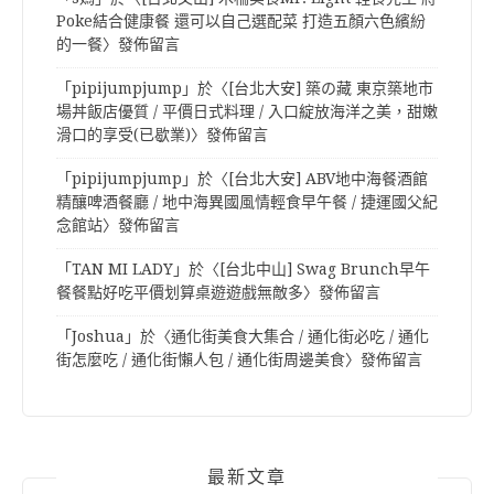
Poke結合健康餐 還可以自己選配菜 打造五顏六色繽紛
的一餐
〉發佈留言
「
pipijumpjump
」於〈
[台北大安] 築の藏 東京築地市
場丼飯店優質 / 平價日式料理 / 入口綻放海洋之美，甜嫩
滑口的享受(已歇業)
〉發佈留言
「
pipijumpjump
」於〈
[台北大安] ABV地中海餐酒館
精釀啤酒餐廳 / 地中海異國風情輕食早午餐 / 捷運國父紀
念館站
〉發佈留言
「
TAN MI LADY
」於〈
[台北中山] Swag Brunch早午
餐餐點好吃平價划算桌遊遊戲無敵多
〉發佈留言
「
Joshua
」於〈
通化街美食大集合 / 通化街必吃 / 通化
街怎麼吃 / 通化街懶人包 / 通化街周邊美食
〉發佈留言
最新文章