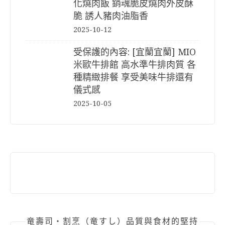
化燒肉飯 銷魂脆皮燒肉外皮酥
脆 誘人豬肉油脂香
2025-10-12
受保護的內容: [宜蘭宜蘭] MIO
米歐牛排館 高水準牛排肉質 各
種精緻排餐 享受美味牛排還有
儀式感
2025-10-05
竜壽司‧割烹（竜すし）品質與食材的堅持