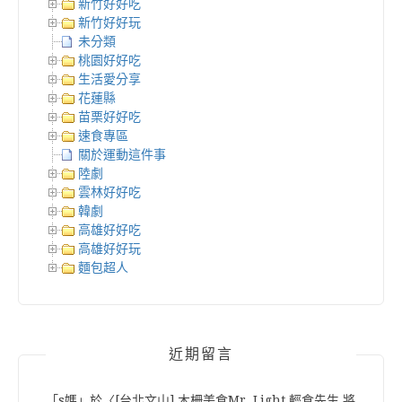
新竹好好吃
新竹好好玩
未分類
桃園好好吃
生活愛分享
花蓮縣
苗栗好好吃
速食專區
關於運動這件事
陸劇
雲林好好吃
韓劇
高雄好好吃
高雄好好玩
麵包超人
近期留言
「
s媽
」於〈
[台北文山] 木柵美食Mr. Light 輕食先生 將