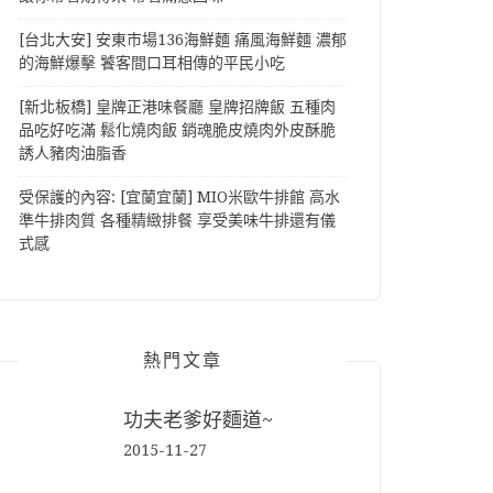
[台北大安] 安東市場136海鮮麵 痛風海鮮麵 濃郁
的海鮮爆擊 饕客間口耳相傳的平民小吃
[新北板橋] 皇牌正港味餐廳 皇牌招牌飯 五種肉
品吃好吃滿 鬆化燒肉飯 銷魂脆皮燒肉外皮酥脆
誘人豬肉油脂香
受保護的內容: [宜蘭宜蘭] MIO米歐牛排館 高水
準牛排肉質 各種精緻排餐 享受美味牛排還有儀
式感
熱門文章
功夫老爹好麵道~
2015-11-27