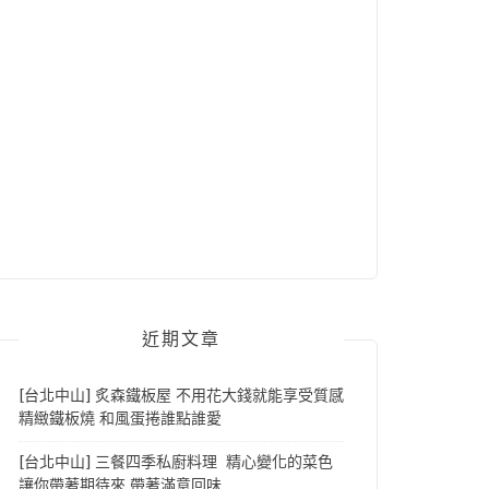
近期文章
[台北中山] 炙森鐵板屋 不用花大錢就能享受質感
精緻鐵板燒 和風蛋捲誰點誰愛
[台北中山] 三餐四季私廚料理 精心變化的菜色
讓你帶著期待來 帶著滿意回味