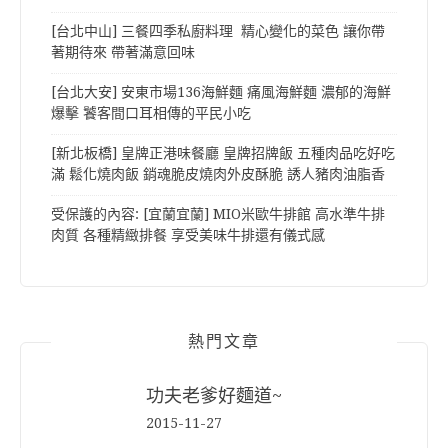
[台北中山] 三餐四季私廚料理 精心變化的菜色 讓你帶
著期待來 帶著滿意回味
[台北大安] 安東市場136海鮮麵 痛風海鮮麵 濃郁的海鮮
爆擊 饕客間口耳相傳的平民小吃
[新北板橋] 皇牌正港味餐廳 皇牌招牌飯 五種肉品吃好吃
滿 鬆化燒肉飯 銷魂脆皮燒肉外皮酥脆 誘人豬肉油脂香
受保護的內容: [宜蘭宜蘭] MIO米歐牛排館 高水準牛排
肉質 各種精緻排餐 享受美味牛排還有儀式感
熱門文章
功夫老爹好麵道~
2015-11-27