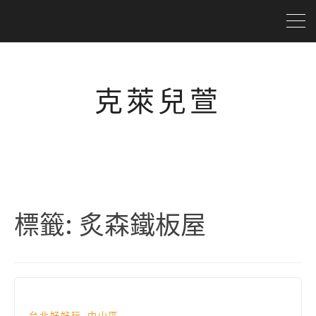
克萊兒萱
標籤:
炙森鐵板屋
,
台北好好玩
中山區