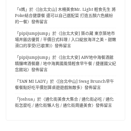
「
s媽
」於〈
[台北文山] 木柵美食Mr. Light 輕食先生 將
Poke結合健康餐 還可以自己選配菜 打造五顏六色繽紛
的一餐
〉發佈留言
「
pipijumpjump
」於〈
[台北大安] 築の藏 東京築地市
場丼飯店優質 / 平價日式料理 / 入口綻放海洋之美，甜嫩
滑口的享受(已歇業)
〉發佈留言
「
pipijumpjump
」於〈
[台北大安] ABV地中海餐酒館
精釀啤酒餐廳 / 地中海異國風情輕食早午餐 / 捷運國父紀
念館站
〉發佈留言
「
TAN MI LADY
」於〈
[台北中山] Swag Brunch早午
餐餐點好吃平價划算桌遊遊戲無敵多
〉發佈留言
「
Joshua
」於〈
通化街美食大集合 / 通化街必吃 / 通化
街怎麼吃 / 通化街懶人包 / 通化街周邊美食
〉發佈留言