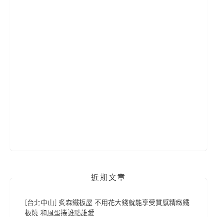
近期文章
[台北中山] 炙森鐵板屋 不用花大錢就能享受質感精緻鐵
板燒 和風蛋捲誰點誰愛