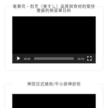
竜壽司‧割烹（竜すし）品質與食材的堅持
豐盛的無菜單日料
視
訊
播
放
器
00:00
02:10
神田日式燒肉/牛小排神好吃
視
訊
播