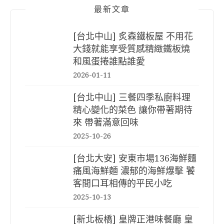
最新文章
[台北中山] 炙森鐵板屋 不用花
大錢就能享受質感精緻鐵板燒
和風蛋捲誰點誰愛
2026-01-11
[台北中山] 三餐四季私廚料理
精心變化的菜色 讓你帶著期待
來 帶著滿意回味
2025-10-26
[台北大安] 安東市場136海鮮麵
痛風海鮮麵 濃郁的海鮮爆擊 饕
客間口耳相傳的平民小吃
2025-10-13
[新北板橋] 皇牌正港味餐廳 皇