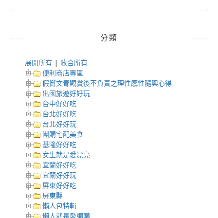
分類
展開所有
|
收合所有
便利商店專區
假掰文青觀賞後不負責之理性感性隨興心得
出國旅遊好好玩
台中好好吃
台北好好吃
台北好好玩
團購宅配美食
基隆好好吃
女生就是愛漂亮
宜蘭好好吃
宜蘭好好玩
屏東好好吃
屏東縣
懶人包特輯
懶人就是愛網購