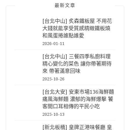
最新文章
[台北中山] 炙森鐵板屋 不用花
大錢就能享受質感精緻鐵板燒
和風蛋捲誰點誰愛
2026-01-11
[台北中山] 三餐四季私廚料理
精心變化的菜色 讓你帶著期待
來 帶著滿意回味
2025-10-26
[台北大安] 安東市場136海鮮麵
痛風海鮮麵 濃郁的海鮮爆擊 饕
客間口耳相傳的平民小吃
2025-10-13
[新北板橋] 皇牌正港味餐廳 皇