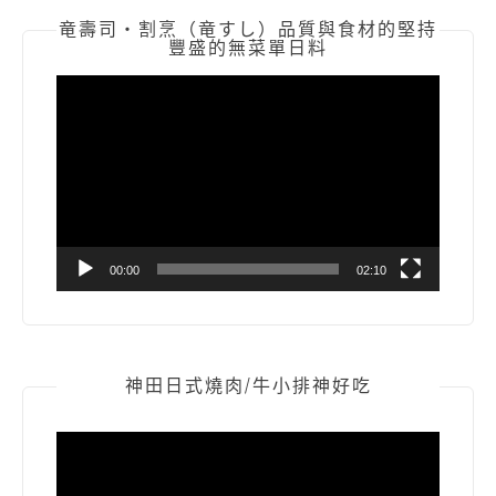
竜壽司‧割烹（竜すし）品質與食材的堅持
豐盛的無菜單日料
視
訊
播
放
器
00:00
02:10
神田日式燒肉/牛小排神好吃
視
訊
播