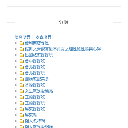
分類
展開所有
|
收合所有
便利商店專區
假掰文青觀賞後不負責之理性感性隨興心得
出國旅遊好好玩
台中好好吃
台北好好吃
台北好好玩
團購宅配美食
基隆好好吃
女生就是愛漂亮
宜蘭好好吃
宜蘭好好玩
屏東好好吃
屏東縣
懶人包特輯
懶人就是愛網購