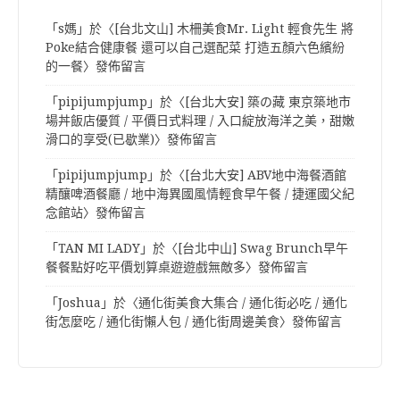
「
s媽
」於〈
[台北文山] 木柵美食Mr. Light 輕食先生 將
Poke結合健康餐 還可以自己選配菜 打造五顏六色繽紛
的一餐
〉發佈留言
「
pipijumpjump
」於〈
[台北大安] 築の藏 東京築地市
場丼飯店優質 / 平價日式料理 / 入口綻放海洋之美，甜嫩
滑口的享受(已歇業)
〉發佈留言
「
pipijumpjump
」於〈
[台北大安] ABV地中海餐酒館
精釀啤酒餐廳 / 地中海異國風情輕食早午餐 / 捷運國父紀
念館站
〉發佈留言
「
TAN MI LADY
」於〈
[台北中山] Swag Brunch早午
餐餐點好吃平價划算桌遊遊戲無敵多
〉發佈留言
「
Joshua
」於〈
通化街美食大集合 / 通化街必吃 / 通化
街怎麼吃 / 通化街懶人包 / 通化街周邊美食
〉發佈留言