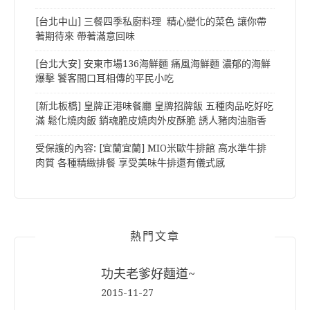
[台北中山] 三餐四季私廚料理 精心變化的菜色 讓你帶
著期待來 帶著滿意回味
[台北大安] 安東市場136海鮮麵 痛風海鮮麵 濃郁的海鮮
爆擊 饕客間口耳相傳的平民小吃
[新北板橋] 皇牌正港味餐廳 皇牌招牌飯 五種肉品吃好吃
滿 鬆化燒肉飯 銷魂脆皮燒肉外皮酥脆 誘人豬肉油脂香
受保護的內容: [宜蘭宜蘭] MIO米歐牛排館 高水準牛排
肉質 各種精緻排餐 享受美味牛排還有儀式感
熱門文章
功夫老爹好麵道~
2015-11-27