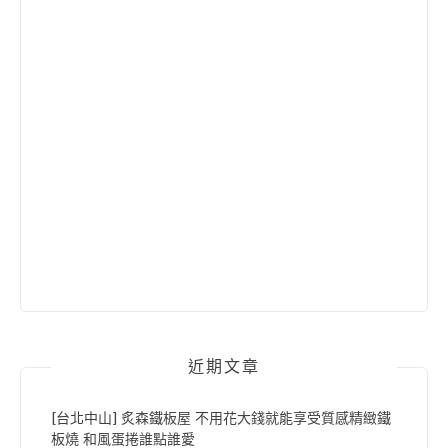
近期文章
[台北中山] 炙森鐵板屋 不用花大錢就能享受質感精緻鐵
板燒 和風蛋捲誰點誰愛