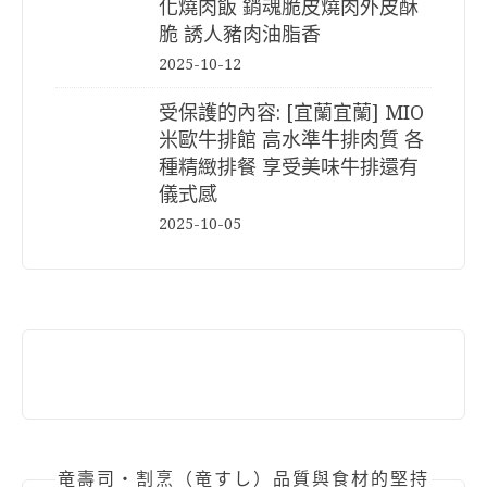
化燒肉飯 銷魂脆皮燒肉外皮酥
脆 誘人豬肉油脂香
2025-10-12
受保護的內容: [宜蘭宜蘭] MIO
米歐牛排館 高水準牛排肉質 各
種精緻排餐 享受美味牛排還有
儀式感
2025-10-05
竜壽司‧割烹（竜すし）品質與食材的堅持