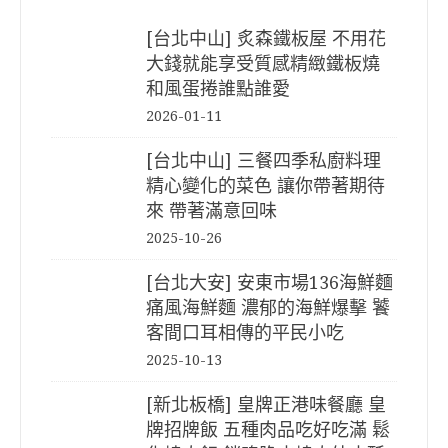
[台北中山] 炙森鐵板屋 不用花
大錢就能享受質感精緻鐵板燒
和風蛋捲誰點誰愛
2026-01-11
[台北中山] 三餐四季私廚料理
精心變化的菜色 讓你帶著期待
來 帶著滿意回味
2025-10-26
[台北大安] 安東市場136海鮮麵
痛風海鮮麵 濃郁的海鮮爆擊 饕
客間口耳相傳的平民小吃
2025-10-13
[新北板橋] 皇牌正港味餐廳 皇
牌招牌飯 五種肉品吃好吃滿 鬆