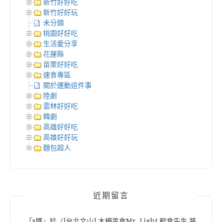
新竹好好吃
新竹好好玩
未分類
桃園好好吃
生活愛分享
花蓮縣
苗栗好好吃
速食專區
關於運動這件事
陸劇
雲林好好吃
韓劇
高雄好好吃
高雄好好玩
麵包超人
近期留言
「
s媽
」於〈
[台北文山] 木柵美食Mr. Light 輕食先生 將