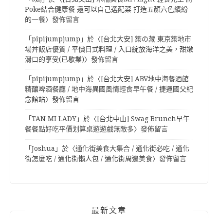
Poke結合健康餐 還可以自己選配菜 打造五顏六色繽紛
的一餐
〉發佈留言
「
pipijumpjump
」於〈
[台北大安] 築の藏 東京築地市
場丼飯店優質 / 平價日式料理 / 入口綻放海洋之美，甜嫩
滑口的享受(已歇業)
〉發佈留言
「
pipijumpjump
」於〈
[台北大安] ABV地中海餐酒館
精釀啤酒餐廳 / 地中海異國風情輕食早午餐 / 捷運國父紀
念館站
〉發佈留言
「
TAN MI LADY
」於〈
[台北中山] Swag Brunch早午
餐餐點好吃平價划算桌遊遊戲無敵多
〉發佈留言
「
Joshua
」於〈
通化街美食大集合 / 通化街必吃 / 通化
街怎麼吃 / 通化街懶人包 / 通化街周邊美食
〉發佈留言
最新文章