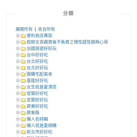
分類
展開所有
|
收合所有
便利商店專區
假掰文青觀賞後不負責之理性感性隨興心得
出國旅遊好好玩
台中好好吃
台北好好吃
台北好好玩
團購宅配美食
基隆好好吃
女生就是愛漂亮
宜蘭好好吃
宜蘭好好玩
屏東好好吃
屏東縣
懶人包特輯
懶人就是愛網購
新北市好好吃