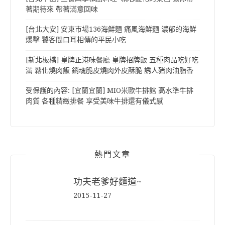
著期待來 帶著滿意回味
[台北大安] 安東市場136海鮮麵 痛風海鮮麵 濃郁的海鮮
爆擊 饕客間口耳相傳的平民小吃
[新北板橋] 皇牌正港味餐廳 皇牌招牌飯 五種肉品吃好吃
滿 鬆化燒肉飯 銷魂脆皮燒肉外皮酥脆 誘人豬肉油脂香
受保護的內容: [宜蘭宜蘭] MIO米歐牛排館 高水準牛排
肉質 各種精緻排餐 享受美味牛排還有儀式感
熱門文章
功夫老爹好麵道~
2015-11-27