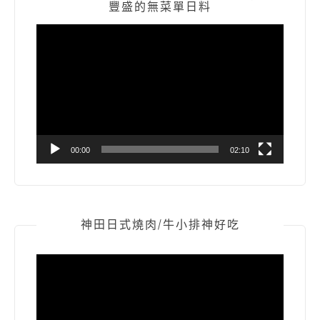
豐盛的無菜單日料
視
訊
播
放
器
00:00
02:10
神田日式燒肉/牛小排神好吃
視
訊
播
放