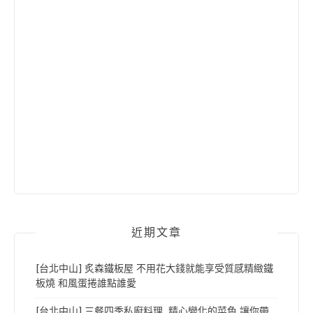
近期文章
[台北中山] 炙森鐵板屋 不用花大錢就能享受質感精緻鐵
板燒 和風蛋捲誰點誰愛
[台北中山] 三餐四季私廚料理 精心變化的菜色 讓你帶