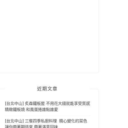
近期文章
[台北中山] 炙森鐵板屋 不用花大錢就能享受質感
精緻鐵板燒 和風蛋捲誰點誰愛
[台北中山] 三餐四季私廚料理 精心變化的菜色
讓你帶著期待來 帶著滿意回味