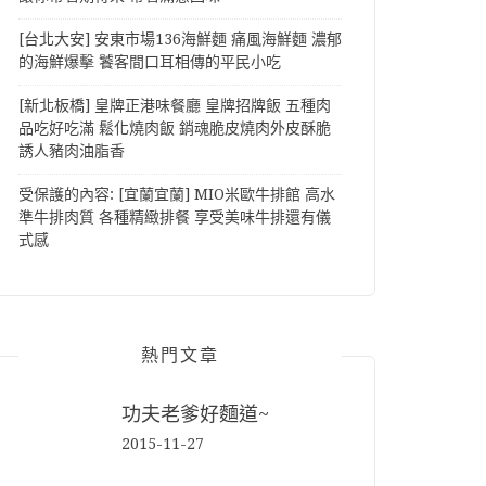
[台北大安] 安東市場136海鮮麵 痛風海鮮麵 濃郁
的海鮮爆擊 饕客間口耳相傳的平民小吃
[新北板橋] 皇牌正港味餐廳 皇牌招牌飯 五種肉
品吃好吃滿 鬆化燒肉飯 銷魂脆皮燒肉外皮酥脆
誘人豬肉油脂香
受保護的內容: [宜蘭宜蘭] MIO米歐牛排館 高水
準牛排肉質 各種精緻排餐 享受美味牛排還有儀
式感
熱門文章
功夫老爹好麵道~
2015-11-27