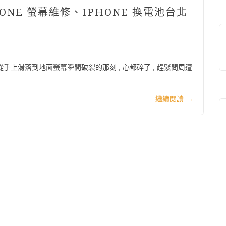
HONE 螢幕維修、IPHONE 換電池台北
從手上滑落到地面螢幕瞬間破裂的那刻 , 心都碎了 , 趕緊問周遭
繼續閱讀
→