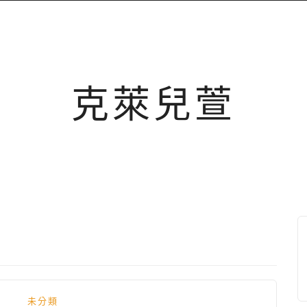
克萊兒萱
未分類