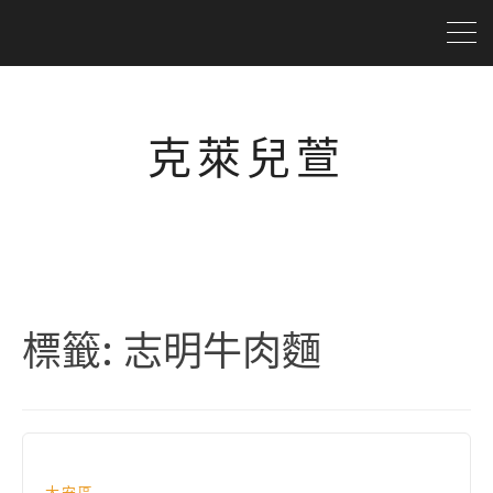
克萊兒萱
標籤:
志明牛肉麵
大安區