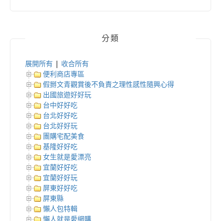
分類
展開所有
|
收合所有
便利商店專區
假掰文青觀賞後不負責之理性感性隨興心得
出國旅遊好好玩
台中好好吃
台北好好吃
台北好好玩
團購宅配美食
基隆好好吃
女生就是愛漂亮
宜蘭好好吃
宜蘭好好玩
屏東好好吃
屏東縣
懶人包特輯
懶人就是愛網購