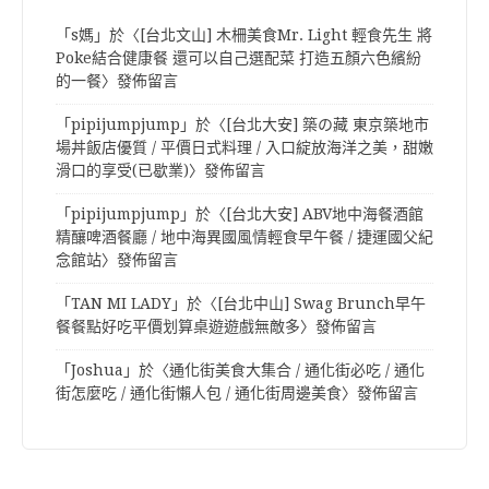
「
s媽
」於〈
[台北文山] 木柵美食Mr. Light 輕食先生 將
Poke結合健康餐 還可以自己選配菜 打造五顏六色繽紛
的一餐
〉發佈留言
「
pipijumpjump
」於〈
[台北大安] 築の藏 東京築地市
場丼飯店優質 / 平價日式料理 / 入口綻放海洋之美，甜嫩
滑口的享受(已歇業)
〉發佈留言
「
pipijumpjump
」於〈
[台北大安] ABV地中海餐酒館
精釀啤酒餐廳 / 地中海異國風情輕食早午餐 / 捷運國父紀
念館站
〉發佈留言
「
TAN MI LADY
」於〈
[台北中山] Swag Brunch早午
餐餐點好吃平價划算桌遊遊戲無敵多
〉發佈留言
「
Joshua
」於〈
通化街美食大集合 / 通化街必吃 / 通化
街怎麼吃 / 通化街懶人包 / 通化街周邊美食
〉發佈留言