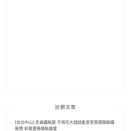
近期文章
[台北中山] 炙森鐵板屋 不用花大錢就能享受質感精緻鐵
板燒 和風蛋捲誰點誰愛