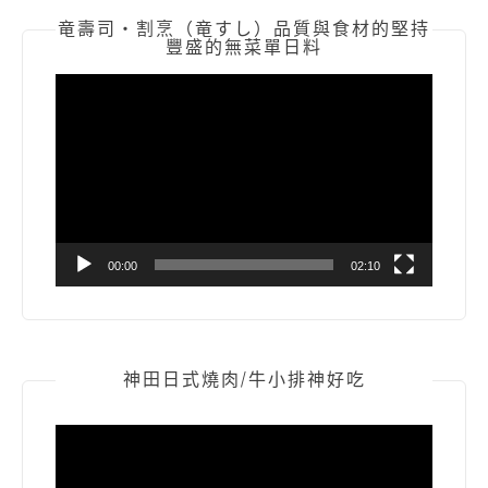
竜壽司‧割烹（竜すし）品質與食材的堅持
豐盛的無菜單日料
視
訊
播
放
器
00:00
02:10
神田日式燒肉/牛小排神好吃
視
訊
播