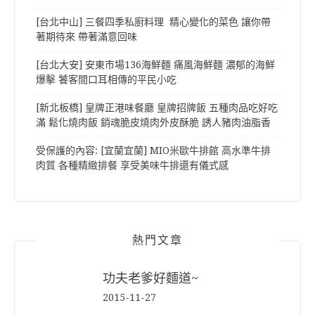
[台北中山] 三餐四季私廚料理 精心變化的菜色 讓你帶
著期待來 帶著滿意回味
[台北大安] 安東市場136海鮮麵 痛風海鮮麵 濃郁的海鮮
爆擊 饕客間口耳相傳的平民小吃
[新北板橋] 皇牌正港味餐廳 皇牌招牌飯 五種肉品吃好吃
滿 鬆化燒肉飯 銷魂脆皮燒肉外皮酥脆 誘人豬肉油脂香
受保護的內容: [宜蘭宜蘭] MIO米歐牛排館 高水準牛排
肉質 各種精緻排餐 享受美味牛排還有儀式感
熱門文章
功夫老爹好麵道~
2015-11-27