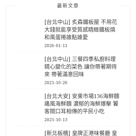
最新文章
[台北中山] 炙森鐵板屋 不用花
大錢就能享受質感精緻鐵板燒
和風蛋捲誰點誰愛
2026-01-11
[台北中山] 三餐四季私廚料理
精心變化的菜色 讓你帶著期待
來 帶著滿意回味
2025-10-26
[台北大安] 安東市場136海鮮麵
痛風海鮮麵 濃郁的海鮮爆擊 饕
客間口耳相傳的平民小吃
2025-10-13
[新北板橋] 皇牌正港味餐廳 皇