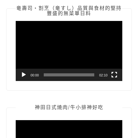
竜壽司‧割烹（竜すし）品質與食材的堅持
豐盛的無菜單日料
視
訊
播
放
器
00:00
02:10
神田日式燒肉/牛小排神好吃
視
訊
播