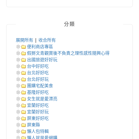
分類
展開所有
|
收合所有
便利商店專區
假掰文青觀賞後不負責之理性感性隨興心得
出國旅遊好好玩
台中好好吃
台北好好吃
台北好好玩
團購宅配美食
基隆好好吃
女生就是愛漂亮
宜蘭好好吃
宜蘭好好玩
屏東好好吃
屏東縣
懶人包特輯
懶人就是愛網購