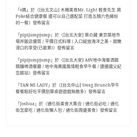
「
s媽
」於〈
[台北文山] 木柵美食Mr. Light 輕食先生 將
Poke結合健康餐 還可以自己選配菜 打造五顏六色繽紛
的一餐
〉發佈留言
「
pipijumpjump
」於〈
[台北大安] 築の藏 東京築地市
場丼飯店優質 / 平價日式料理 / 入口綻放海洋之美，甜嫩
滑口的享受(已歇業)
〉發佈留言
「
pipijumpjump
」於〈
[台北大安] ABV地中海餐酒館
精釀啤酒餐廳 / 地中海異國風情輕食早午餐 / 捷運國父紀
念館站
〉發佈留言
「
TAN MI LADY
」於〈
[台北中山] Swag Brunch早午
餐餐點好吃平價划算桌遊遊戲無敵多
〉發佈留言
「
Joshua
」於〈
通化街美食大集合 / 通化街必吃 / 通化
街怎麼吃 / 通化街懶人包 / 通化街周邊美食
〉發佈留言