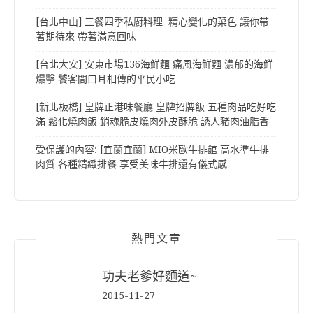
[台北中山] 三餐四季私廚料理 精心變化的菜色 讓你帶
著期待來 帶著滿意回味
[台北大安] 安東市場136海鮮麵 痛風海鮮麵 濃郁的海鮮
爆擊 饕客間口耳相傳的平民小吃
[新北板橋] 皇牌正港味餐廳 皇牌招牌飯 五種肉品吃好吃
滿 鬆化燒肉飯 銷魂脆皮燒肉外皮酥脆 誘人豬肉油脂香
受保護的內容: [宜蘭宜蘭] MIO米歐牛排館 高水準牛排
肉質 各種精緻排餐 享受美味牛排還有儀式感
熱門文章
功夫老爹好麵道~
2015-11-27