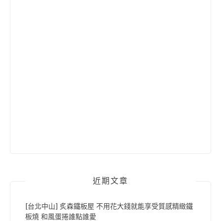
近期文章
[台北中山] 炙森鐵板屋 不用花大錢就能享受質感精緻鐵
板燒 和風蛋捲誰點誰愛