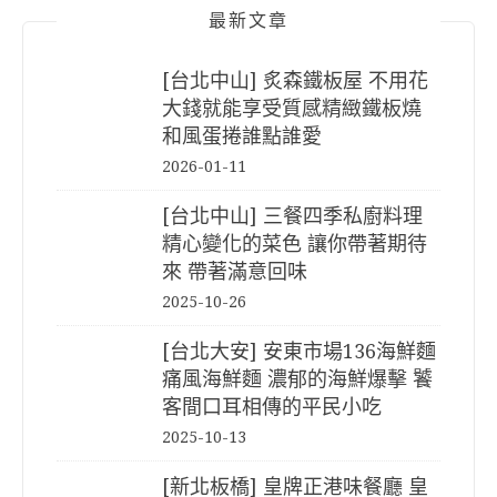
最新文章
[台北中山] 炙森鐵板屋 不用花
大錢就能享受質感精緻鐵板燒
和風蛋捲誰點誰愛
2026-01-11
[台北中山] 三餐四季私廚料理
精心變化的菜色 讓你帶著期待
來 帶著滿意回味
2025-10-26
[台北大安] 安東市場136海鮮麵
痛風海鮮麵 濃郁的海鮮爆擊 饕
客間口耳相傳的平民小吃
2025-10-13
[新北板橋] 皇牌正港味餐廳 皇