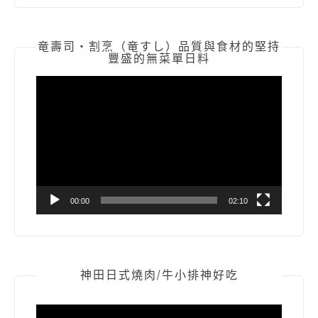
竜壽司‧割烹（竜すし）品質與食材的堅持
豐盛的無菜單日料
視
訊
播
放
器
00:00
02:10
神田日式燒肉/牛小排神好吃
視