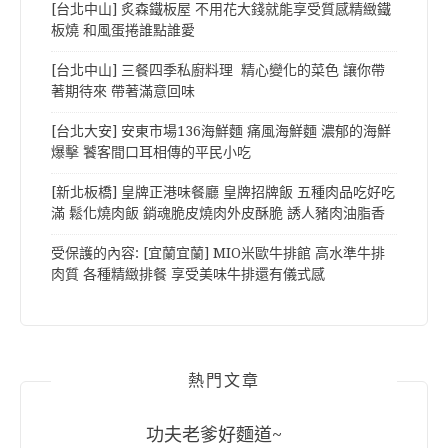
[台北中山] 炙森鐵板屋 不用花大錢就能享受質感精緻鐵
板燒 和風蛋捲誰點誰愛
[台北中山] 三餐四季私廚料理 精心變化的菜色 讓你帶
著期待來 帶著滿意回味
[台北大安] 安東市場136海鮮麵 痛風海鮮麵 濃郁的海鮮
爆擊 饕客間口耳相傳的平民小吃
[新北板橋] 皇牌正港味餐廳 皇牌招牌飯 五種肉品吃好吃
滿 鬆化燒肉飯 銷魂脆皮燒肉外皮酥脆 誘人豬肉油脂香
受保護的內容: [宜蘭宜蘭] MIO米歐牛排館 高水準牛排
肉質 各種精緻排餐 享受美味牛排還有儀式感
熱門文章
功夫老爹好麵道~