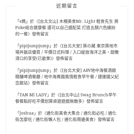
近期留言
「
s媽
」於〈
[台北文山] 木柵美食Mr. Light 輕食先生 將
Poke結合健康餐 還可以自己選配菜 打造五顏六色繽紛
的一餐
〉發佈留言
「
pipijumpjump
」於〈
[台北大安] 築の藏 東京築地市
場丼飯店優質 / 平價日式料理 / 入口綻放海洋之美，甜嫩
滑口的享受(已歇業)
〉發佈留言
「
pipijumpjump
」於〈
[台北大安] ABV地中海餐酒館
精釀啤酒餐廳 / 地中海異國風情輕食早午餐 / 捷運國父紀
念館站
〉發佈留言
「
TAN MI LADY
」於〈
[台北中山] Swag Brunch早午
餐餐點好吃平價划算桌遊遊戲無敵多
〉發佈留言
「
Joshua
」於〈
通化街美食大集合 / 通化街必吃 / 通化
街怎麼吃 / 通化街懶人包 / 通化街周邊美食
〉發佈留言