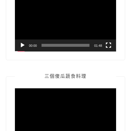
訊
播
放
器
00:00
01:48
三個傻瓜蔬食料理
視
訊
播
放
器