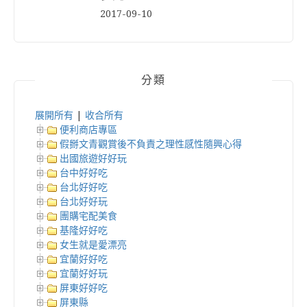
2017-09-10
分類
展開所有
|
收合所有
便利商店專區
假掰文青觀賞後不負責之理性感性隨興心得
出國旅遊好好玩
台中好好吃
台北好好吃
台北好好玩
團購宅配美食
基隆好好吃
女生就是愛漂亮
宜蘭好好吃
宜蘭好好玩
屏東好好吃
屏東縣