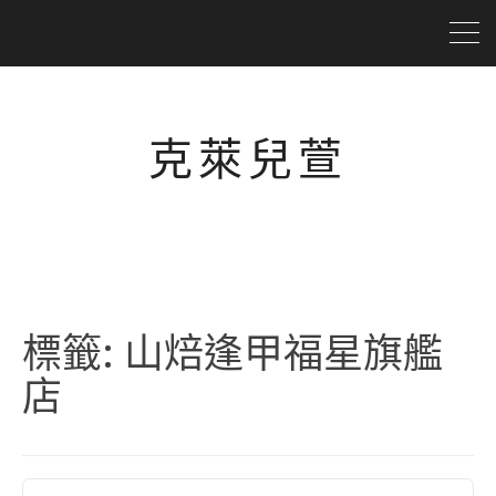
克萊兒萱
標籤:
山焙逢甲福星旗艦
店