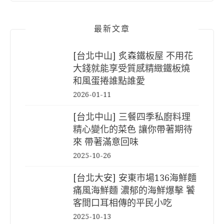
最新文章
[台北中山] 炙森鐵板屋 不用花
大錢就能享受質感精緻鐵板燒
和風蛋捲誰點誰愛
2026-01-11
[台北中山] 三餐四季私廚料理
精心變化的菜色 讓你帶著期待
來 帶著滿意回味
2025-10-26
[台北大安] 安東市場136海鮮麵
痛風海鮮麵 濃郁的海鮮爆擊 饕
客間口耳相傳的平民小吃
2025-10-13