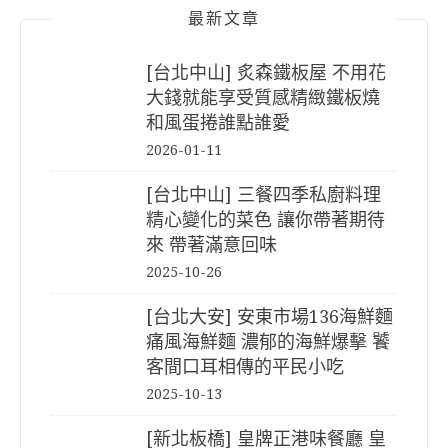
最新文章
[台北中山] 炙森鐵板屋 不用花
大錢就能享受質感精緻鐵板燒
和風蛋捲誰點誰愛
2026-01-11
[台北中山] 三餐四季私廚料理
精心變化的菜色 讓你帶著期待
來 帶著滿意回味
2025-10-26
[台北大安] 安東市場136海鮮麵
痛風海鮮麵 濃郁的海鮮爆擊 饕
客間口耳相傳的平民小吃
2025-10-13
[新北板橋] 皇牌正港味餐廳 皇