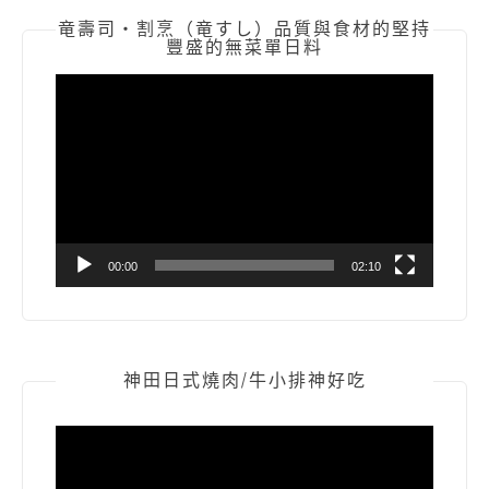
竜壽司‧割烹（竜すし）品質與食材的堅持
豐盛的無菜單日料
視
訊
播
放
器
00:00
02:10
神田日式燒肉/牛小排神好吃
視
訊
播