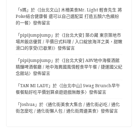
「
s媽
」於〈
[台北文山] 木柵美食Mr. Light 輕食先生 將
Poke結合健康餐 還可以自己選配菜 打造五顏六色繽紛
的一餐
〉發佈留言
「
pipijumpjump
」於〈
[台北大安] 築の藏 東京築地市
場丼飯店優質 / 平價日式料理 / 入口綻放海洋之美，甜嫩
滑口的享受(已歇業)
〉發佈留言
「
pipijumpjump
」於〈
[台北大安] ABV地中海餐酒館
精釀啤酒餐廳 / 地中海異國風情輕食早午餐 / 捷運國父紀
念館站
〉發佈留言
「
TAN MI LADY
」於〈
[台北中山] Swag Brunch早午
餐餐點好吃平價划算桌遊遊戲無敵多
〉發佈留言
「
Joshua
」於〈
通化街美食大集合 / 通化街必吃 / 通化
街怎麼吃 / 通化街懶人包 / 通化街周邊美食
〉發佈留言