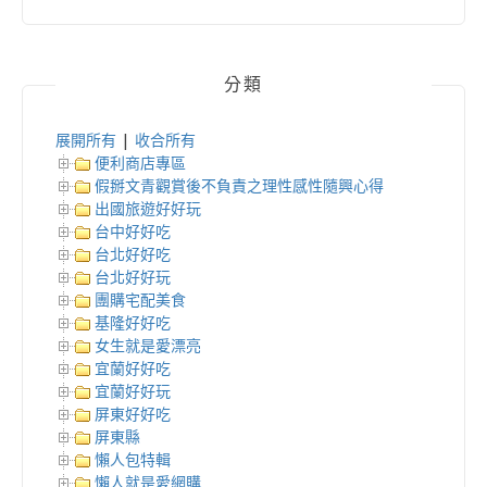
分類
展開所有
|
收合所有
便利商店專區
假掰文青觀賞後不負責之理性感性隨興心得
出國旅遊好好玩
台中好好吃
台北好好吃
台北好好玩
團購宅配美食
基隆好好吃
女生就是愛漂亮
宜蘭好好吃
宜蘭好好玩
屏東好好吃
屏東縣
懶人包特輯
懶人就是愛網購