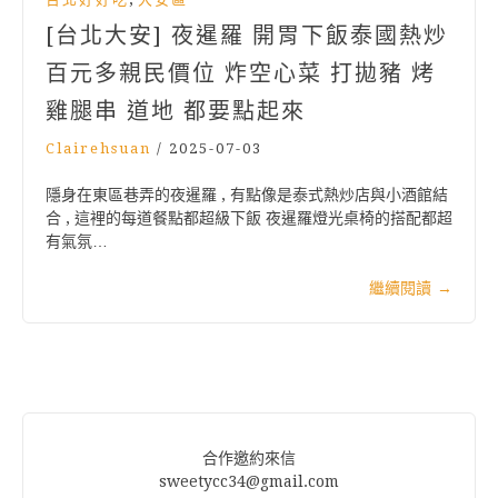
[台北大安] 夜暹羅 開胃下飯泰國熱炒
百元多親民價位 炸空心菜 打拋豬 烤
雞腿串 道地 都要點起來
Clairehsuan
/
2025-07-03
隱身在東區巷弄的夜暹羅 , 有點像是泰式熱炒店與小酒館結
合 , 這裡的每道餐點都超級下飯 夜暹羅燈光桌椅的搭配都超
有氣氛…
繼續閱讀
→
合作邀約來信
sweetycc34@gmail.com