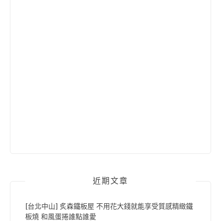
近期文章
[台北中山] 炙森鐵板屋 不用花大錢就能享受質感精緻鐵
板燒 和風蛋捲誰點誰愛