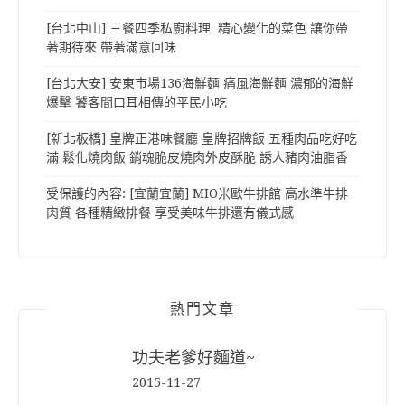
[台北中山] 三餐四季私廚料理 精心變化的菜色 讓你帶
著期待來 帶著滿意回味
[台北大安] 安東市場136海鮮麵 痛風海鮮麵 濃郁的海鮮
爆擊 饕客間口耳相傳的平民小吃
[新北板橋] 皇牌正港味餐廳 皇牌招牌飯 五種肉品吃好吃
滿 鬆化燒肉飯 銷魂脆皮燒肉外皮酥脆 誘人豬肉油脂香
受保護的內容: [宜蘭宜蘭] MIO米歐牛排館 高水準牛排
肉質 各種精緻排餐 享受美味牛排還有儀式感
熱門文章
功夫老爹好麵道~
2015-11-27