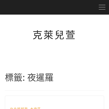
克萊兒萱
標籤:
夜暹羅
,
台北好好吃
大安區