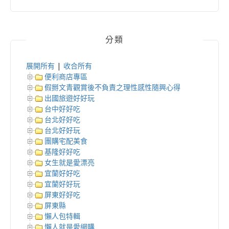
分類
展開所有
|
收合所有
便利商店專區
假掰文青觀賞後不負責之理性感性隨興心得
出國旅遊好好玩
台中好好吃
台北好好吃
台北好好玩
團購宅配美食
基隆好好吃
女生就是愛漂亮
宜蘭好好吃
宜蘭好好玩
屏東好好吃
屏東縣
懶人包特輯
懶人就是愛網購