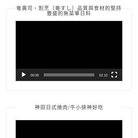
竜壽司‧割烹（竜すし）品質與食材的堅持
豐盛的無菜單日料
視
訊
播
放
器
00:00
02:10
神田日式燒肉/牛小排神好吃
視
訊
播