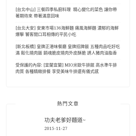
[台北中山] 三餐四季私廚料理 精心變化的菜色 讓你帶
著期待來 帶著滿意回味
[台北大安] 安東市場136海鮮麵 痛風海鮮麵 濃郁的海鮮
爆擊 饕客間口耳相傳的平民小吃
[新北板橋] 皇牌正港味餐廳 皇牌招牌飯 五種肉品吃好吃
滿 鬆化燒肉飯 銷魂脆皮燒肉外皮酥脆 誘人豬肉油脂香
受保護的內容: [宜蘭宜蘭] MIO米歐牛排館 高水準牛排
肉質 各種精緻排餐 享受美味牛排還有儀式感
熱門文章
功夫老爹好麵道~
2015-11-27