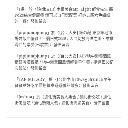
「
s媽
」於〈
[台北文山] 木柵美食Mr. Light 輕食先生 將
Poke結合健康餐 還可以自己選配菜 打造五顏六色繽紛
的一餐
〉發佈留言
「
pipijumpjump
」於〈
[台北大安] 築の藏 東京築地市
場丼飯店優質 / 平價日式料理 / 入口綻放海洋之美，甜嫩
滑口的享受(已歇業)
〉發佈留言
「
pipijumpjump
」於〈
[台北大安] ABV地中海餐酒館
精釀啤酒餐廳 / 地中海異國風情輕食早午餐 / 捷運國父紀
念館站
〉發佈留言
「
TAN MI LADY
」於〈
[台北中山] Swag Brunch早午
餐餐點好吃平價划算桌遊遊戲無敵多
〉發佈留言
「
Joshua
」於〈
通化街美食大集合 / 通化街必吃 / 通化
街怎麼吃 / 通化街懶人包 / 通化街周邊美食
〉發佈留言