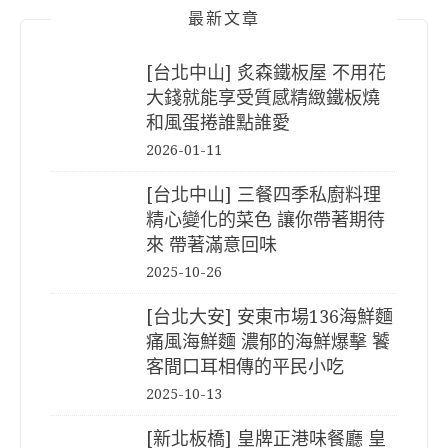
最新文章
[台北中山] 炙森鐵板屋 不用花
大錢就能享受質感精緻鐵板燒
和風蛋捲誰點誰愛
2026-01-11
[台北中山] 三餐四季私廚料理
精心變化的菜色 讓你帶著期待
來 帶著滿意回味
2025-10-26
[台北大安] 安東市場136海鮮麵
痛風海鮮麵 濃郁的海鮮爆擊 饕
客間口耳相傳的平民小吃
2025-10-13
[新北板橋] 皇牌正港味餐廳 皇