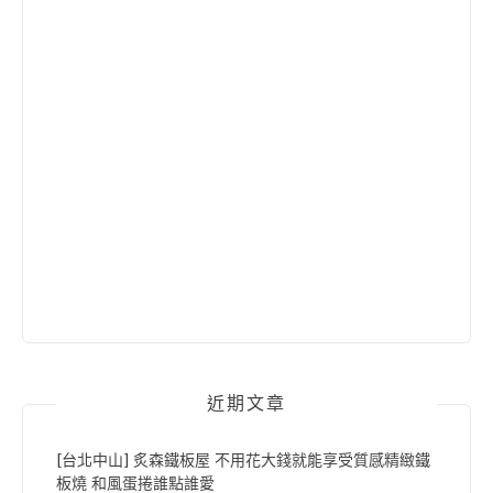
近期文章
[台北中山] 炙森鐵板屋 不用花大錢就能享受質感精緻鐵
板燒 和風蛋捲誰點誰愛