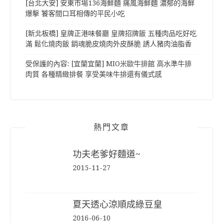
[台北大安] 安東市場136海鮮麵 痛風海鮮麵 濃郁的海鮮
爆擊 饕客間口耳相傳的平民小吃
[新北板橋] 皇牌正港味餐廳 皇牌招牌飯 五種肉品吃好吃
滿 鬆化燒肉飯 銷魂脆皮燒肉外皮酥脆 誘人豬肉油脂香
受保護的內容: [宜蘭宜蘭] MIO米歐牛排館 高水準牛排
肉質 各種精緻排餐 享受美味牛排還有儀式感
熱門文章
功夫老爹好麵道~
2015-11-27
夏天透心涼順成綠豆皇
2016-06-10