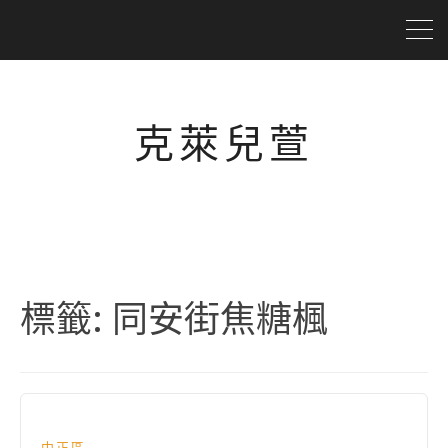
克萊兒萱
標籤:
同安街焦糖楓
中正區