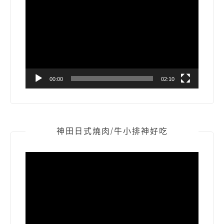
訊
播
放
器
00:00
02:10
神田日式燒肉/牛小排神好吃
視
訊
播
放
器