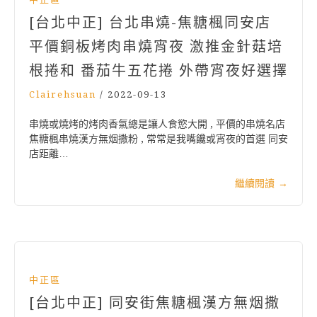
[台北中正] 台北串燒-焦糖楓同安店
平價銅板烤肉串燒宵夜 激推金針菇培
根捲和 番茄牛五花捲 外帶宵夜好選擇
Clairehsuan
/
2022-09-13
串燒或燒烤的烤肉香氣總是讓人食慾大開 , 平價的串燒名店
焦糖楓串燒漢方無烟撒粉 , 常常是我嘴饞或宵夜的首選 同安
店距離…
繼續閱讀
→
中正區
[台北中正] 同安街焦糖楓漢方無烟撒