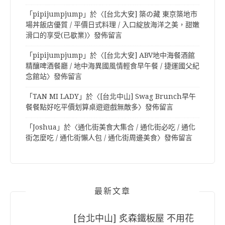
「
pipijumpjump
」於〈
[台北大安] 築の藏 東京築地市
場丼飯店優質 / 平價日式料理 / 入口綻放海洋之美，甜嫩
滑口的享受(已歇業)
〉發佈留言
「
pipijumpjump
」於〈
[台北大安] ABV地中海餐酒館
精釀啤酒餐廳 / 地中海異國風情輕食早午餐 / 捷運國父紀
念館站
〉發佈留言
「
TAN MI LADY
」於〈
[台北中山] Swag Brunch早午
餐餐點好吃平價划算桌遊遊戲無敵多
〉發佈留言
「
Joshua
」於〈
通化街美食大集合 / 通化街必吃 / 通化
街怎麼吃 / 通化街懶人包 / 通化街周邊美食
〉發佈留言
最新文章
[台北中山] 炙森鐵板屋 不用花