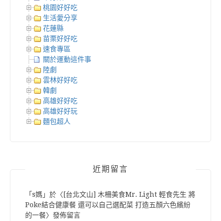
桃園好好吃
生活愛分享
花蓮縣
苗栗好好吃
速食專區
關於運動這件事
陸劇
雲林好好吃
韓劇
高雄好好吃
高雄好好玩
麵包超人
近期留言
「
s媽
」於〈
[台北文山] 木柵美食Mr. Light 輕食先生 將
Poke結合健康餐 還可以自己選配菜 打造五顏六色繽紛
的一餐
〉發佈留言