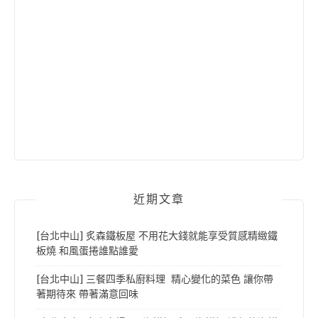
近期文章
[台北中山] 炙森鐵板屋 不用花大錢就能享受質感精緻鐵
板燒 和風蛋捲誰點誰愛
[台北中山] 三餐四季私廚料理 精心變化的菜色 讓你帶
著期待來 帶著滿意回味