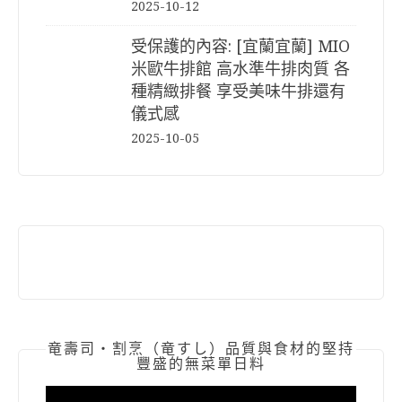
2025-10-12
受保護的內容: [宜蘭宜蘭] MIO
米歐牛排館 高水準牛排肉質 各
種精緻排餐 享受美味牛排還有
儀式感
2025-10-05
竜壽司‧割烹（竜すし）品質與食材的堅持
豐盛的無菜單日料
視