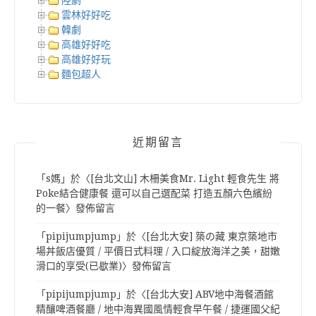
陸劇
雲林好好吃
韓劇
高雄好好吃
高雄好好玩
麵包超人
近期留言
「
s媽
」於〈
[台北文山] 木柵美食Mr. Light 輕食先生 將
Poke結合健康餐 還可以自己選配菜 打造五顏六色繽紛
的一餐
〉發佈留言
「
pipijumpjump
」於〈
[台北大安] 築の藏 東京築地市
場丼飯店優質 / 平價日式料理 / 入口綻放海洋之美，甜嫩
滑口的享受(已歇業)
〉發佈留言
「
pipijumpjump
」於〈
[台北大安] ABV地中海餐酒館
精釀啤酒餐廳 / 地中海異國風情輕食早午餐 / 捷運國父紀