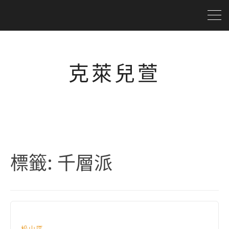
克萊兒萱
標籤:
千層派
松山區