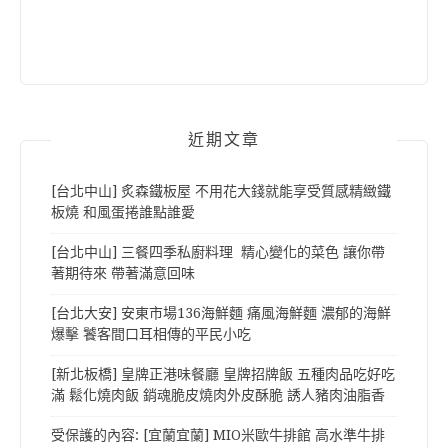
近期文章
[台北中山] 炙森鐵板屋 不用花大錢就能享受質感精緻鐵
板燒 和風蛋捲誰點誰愛
[台北中山] 三餐四季私廚料理 精心變化的菜色 讓你帶
著期待來 帶著滿意回味
[台北大安] 安東市場136海鮮麵 痛風海鮮麵 濃郁的海鮮
爆擊 饕客間口耳相傳的平民小吃
[新北板橋] 皇牌正港味餐廳 皇牌招牌飯 五種肉品吃好吃
滿 鬆化燒肉飯 銷魂脆皮燒肉外皮酥脆 誘人豬肉油脂香
受保護的內容: [宜蘭宜蘭] MIO米歐牛排館 高水準牛排