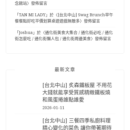
念館站
〉發佈留言
「
TAN MI LADY
」於〈
[台北中山] Swag Brunch早午
餐餐點好吃平價划算桌遊遊戲無敵多
〉發佈留言
「
Joshua
」於〈
通化街美食大集合 / 通化街必吃 / 通化
街怎麼吃 / 通化街懶人包 / 通化街周邊美食
〉發佈留言
最新文章
[台北中山] 炙森鐵板屋 不用花
大錢就能享受質感精緻鐵板燒
和風蛋捲誰點誰愛
2026-01-11
[台北中山] 三餐四季私廚料理
精心變化的菜色 讓你帶著期待