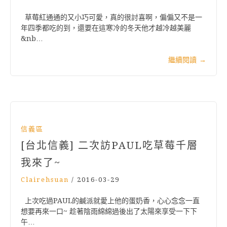
草莓紅通通的又小巧可愛，真的很討喜啊，偏偏又不是一
年四季都吃的到，還要在這寒冷的冬天他才越冷越美麗
&nb…
繼續閱讀
→
信義區
[台北信義] 二次訪PAUL吃草莓千層
我來了~
Clairehsuan
/
2016-03-29
上次吃過PAUL的鹹派就愛上他的蛋奶香，心心念念一直
想要再來一口~ 趁著陰雨綿綿過後出了太陽來享受一下下
午…