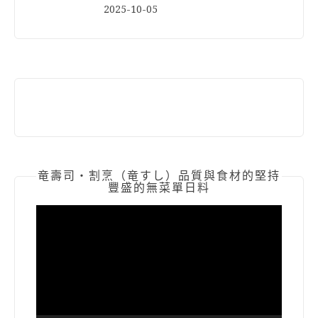
2025-10-05
竜壽司‧割烹（竜すし）品質與食材的堅持
豐盛的無菜單日料
視
訊
播
放
器