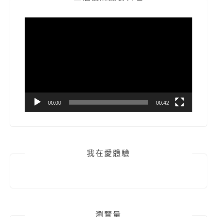
視
訊
播
放
器
00:00
00:42
我在愛體驗
瀏覽量