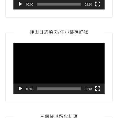
00:00
02:10
神田日式燒肉/牛小排神好吃
視
訊
播
放
器
00:00
01:48
三個傻瓜蔬食料理