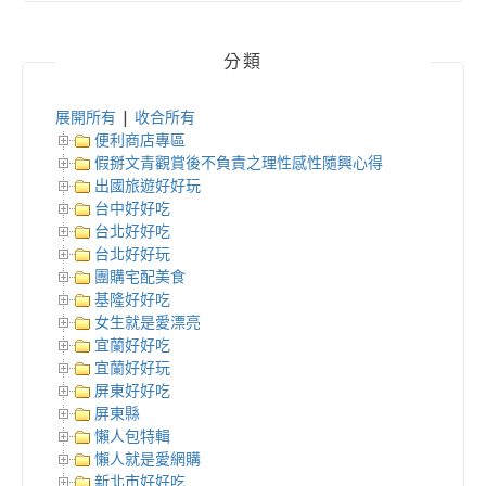
分類
展開所有
|
收合所有
便利商店專區
假掰文青觀賞後不負責之理性感性隨興心得
出國旅遊好好玩
台中好好吃
台北好好吃
台北好好玩
團購宅配美食
基隆好好吃
女生就是愛漂亮
宜蘭好好吃
宜蘭好好玩
屏東好好吃
屏東縣
懶人包特輯
懶人就是愛網購
新北市好好吃