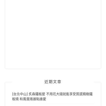
近期文章
[台北中山] 炙森鐵板屋 不用花大錢就能享受質感精緻鐵
板燒 和風蛋捲誰點誰愛