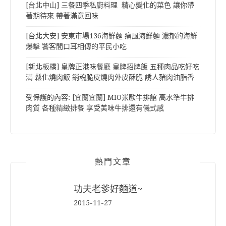
[台北中山] 三餐四季私廚料理 精心變化的菜色 讓你帶
著期待來 帶著滿意回味
[台北大安] 安東市場136海鮮麵 痛風海鮮麵 濃郁的海鮮
爆擊 饕客間口耳相傳的平民小吃
[新北板橋] 皇牌正港味餐廳 皇牌招牌飯 五種肉品吃好吃
滿 鬆化燒肉飯 銷魂脆皮燒肉外皮酥脆 誘人豬肉油脂香
受保護的內容: [宜蘭宜蘭] MIO米歐牛排館 高水準牛排
肉質 各種精緻排餐 享受美味牛排還有儀式感
熱門文章
功夫老爹好麵道~
2015-11-27