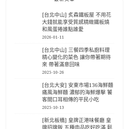
[台北中山] 炙森鐵板屋 不用花
大錢就能享受質感精緻鐵板燒
和風蛋捲誰點誰愛
2026-01-11
[台北中山] 三餐四季私廚料理
精心變化的菜色 讓你帶著期待
來 帶著滿意回味
2025-10-26
[台北大安] 安東市場136海鮮麵
痛風海鮮麵 濃郁的海鮮爆擊 饕
客間口耳相傳的平民小吃
2025-10-13
[新北板橋] 皇牌正港味餐廳 皇
牌招牌飯 五種肉品吃好吃滿 鬆