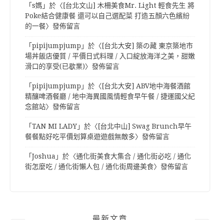
「
s媽
」於〈
[台北文山] 木柵美食Mr. Light 輕食先生 將
Poke結合健康餐 還可以自己選配菜 打造五顏六色繽紛
的一餐
〉發佈留言
「
pipijumpjump
」於〈
[台北大安] 築の藏 東京築地市
場丼飯店優質 / 平價日式料理 / 入口綻放海洋之美，甜嫩
滑口的享受(已歇業)
〉發佈留言
「
pipijumpjump
」於〈
[台北大安] ABV地中海餐酒館
精釀啤酒餐廳 / 地中海異國風情輕食早午餐 / 捷運國父紀
念館站
〉發佈留言
「
TAN MI LADY
」於〈
[台北中山] Swag Brunch早午
餐餐點好吃平價划算桌遊遊戲無敵多
〉發佈留言
「
Joshua
」於〈
通化街美食大集合 / 通化街必吃 / 通化
街怎麼吃 / 通化街懶人包 / 通化街周邊美食
〉發佈留言
最新文章