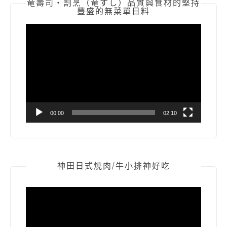
竜壽司‧割烹（竜すし）品質與食材的堅持
豐盛的無菜單日料
視
訊
播
放
器
00:00
02:10
神田日式燒肉/牛小排神好吃
視
訊
播
放