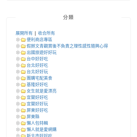
分類
展開所有
|
收合所有
便利商店專區
假掰文青觀賞後不負責之理性感性隨興心得
出國旅遊好好玩
台中好好吃
台北好好吃
台北好好玩
團購宅配美食
基隆好好吃
女生就是愛漂亮
宜蘭好好吃
宜蘭好好玩
屏東好好吃
屏東縣
懶人包特輯
懶人就是愛網購
新北市好好吃