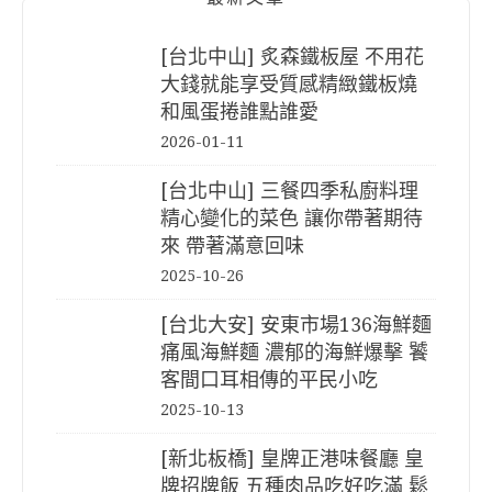
[台北中山] 炙森鐵板屋 不用花
大錢就能享受質感精緻鐵板燒
和風蛋捲誰點誰愛
2026-01-11
[台北中山] 三餐四季私廚料理
精心變化的菜色 讓你帶著期待
來 帶著滿意回味
2025-10-26
[台北大安] 安東市場136海鮮麵
痛風海鮮麵 濃郁的海鮮爆擊 饕
客間口耳相傳的平民小吃
2025-10-13
[新北板橋] 皇牌正港味餐廳 皇
牌招牌飯 五種肉品吃好吃滿 鬆