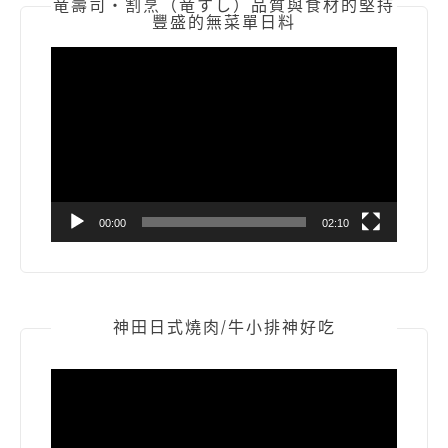
竜壽司‧割烹（竜すし）品質與食材的堅持
豐盛的無菜單日料
視
訊
播
放
器
00:00
02:10
神田日式燒肉/牛小排神好吃
視
訊
播
放