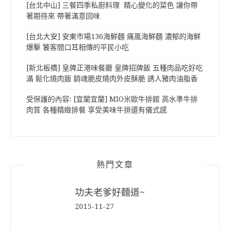
[台北中山] 三餐四季私廚料理 精心變化的菜色 讓你帶
著期待來 帶著滿意回味
[台北大安] 安東市場136海鮮麵 痛風海鮮麵 濃郁的海鮮
爆擊 饕客間口耳相傳的平民小吃
[新北板橋] 皇牌正港味餐廳 皇牌招牌飯 五種肉品吃好吃
滿 鬆化燒肉飯 銷魂脆皮燒肉外皮酥脆 誘人豬肉油脂香
受保護的內容: [宜蘭宜蘭] MIO米歐牛排館 高水準牛排
肉質 各種精緻排餐 享受美味牛排還有儀式感
熱門文章
功夫老爹好麵道~
2015-11-27