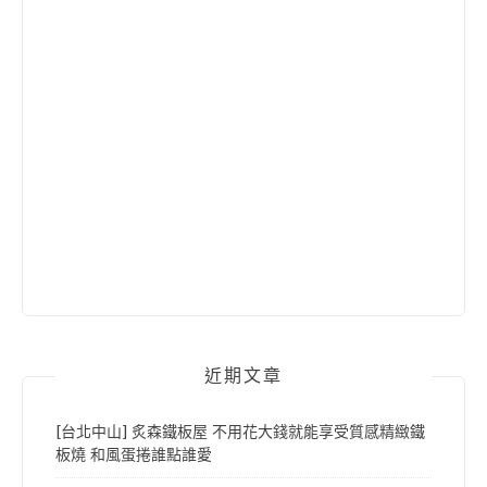
近期文章
[台北中山] 炙森鐵板屋 不用花大錢就能享受質感精緻鐵
板燒 和風蛋捲誰點誰愛