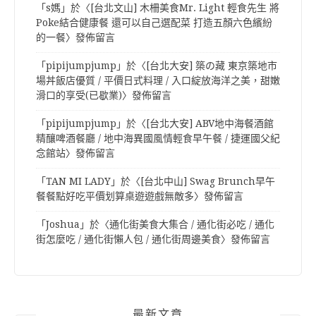
「
s媽
」於〈
[台北文山] 木柵美食Mr. Light 輕食先生 將
Poke結合健康餐 還可以自己選配菜 打造五顏六色繽紛
的一餐
〉發佈留言
「
pipijumpjump
」於〈
[台北大安] 築の藏 東京築地市
場丼飯店優質 / 平價日式料理 / 入口綻放海洋之美，甜嫩
滑口的享受(已歇業)
〉發佈留言
「
pipijumpjump
」於〈
[台北大安] ABV地中海餐酒館
精釀啤酒餐廳 / 地中海異國風情輕食早午餐 / 捷運國父紀
念館站
〉發佈留言
「
TAN MI LADY
」於〈
[台北中山] Swag Brunch早午
餐餐點好吃平價划算桌遊遊戲無敵多
〉發佈留言
「
Joshua
」於〈
通化街美食大集合 / 通化街必吃 / 通化
街怎麼吃 / 通化街懶人包 / 通化街周邊美食
〉發佈留言
最新文章