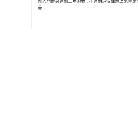
剛入門健身運動三年的我 , 在運動這個課題上來算是小學生
品…