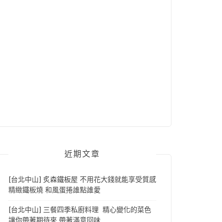
近期文章
[台北中山] 炙森鐵板屋 不用花大錢就能享受質感
精緻鐵板燒 和風蛋捲誰點誰愛
[台北中山] 三餐四季私廚料理 精心變化的菜色
讓你帶著期待來 帶著滿意回味