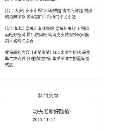
[台北大安] 安東市場136海鮮麵 痛風海鮮麵 濃郁
的海鮮爆擊 饕客間口耳相傳的平民小吃
[新北板橋] 皇牌正港味餐廳 皇牌招牌飯 五種肉
品吃好吃滿 鬆化燒肉飯 銷魂脆皮燒肉外皮酥脆
誘人豬肉油脂香
受保護的內容: [宜蘭宜蘭] MIO米歐牛排館 高水
準牛排肉質 各種精緻排餐 享受美味牛排還有儀
式感
熱門文章
功夫老爹好麵道~
2015-11-27