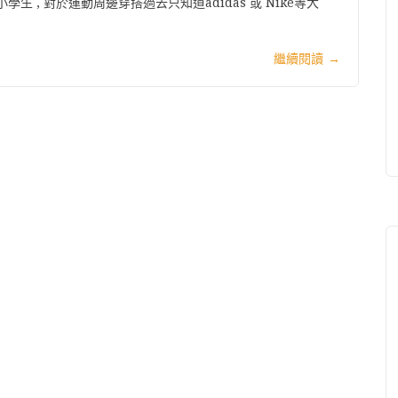
 , 對於運動周邊穿搭過去只知道adidas 或 Nike等大
繼續閱讀
→