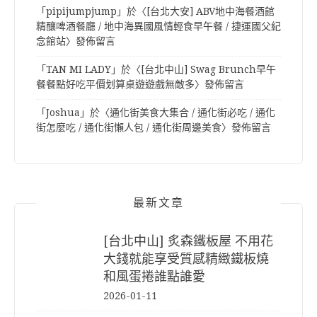
「
pipijumpjump
」於〈
[台北大安] ABV地中海餐酒館
精釀啤酒餐廳 / 地中海異國風情輕食早午餐 / 捷運國父紀
念館站
〉發佈留言
「
TAN MI LADY
」於〈
[台北中山] Swag Brunch早午
餐餐點好吃平價划算桌遊遊戲無敵多
〉發佈留言
「
Joshua
」於〈
通化街美食大集合 / 通化街必吃 / 通化
街怎麼吃 / 通化街懶人包 / 通化街周邊美食
〉發佈留言
最新文章
[台北中山] 炙森鐵板屋 不用花
大錢就能享受質感精緻鐵板燒
和風蛋捲誰點誰愛
2026-01-11