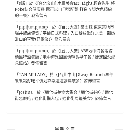
「
s媽
」於〈
[台北文山] 木柵美食Mr. Light 輕食先生 將
Poke結合健康餐 還可以自己選配菜 打造五顏六色繽紛
的一餐
〉發佈留言
「
pipijumpjump
」於〈
[台北大安] 築の藏 東京築地市
場丼飯店優質 / 平價日式料理 / 入口綻放海洋之美，甜嫩
滑口的享受(已歇業)
〉發佈留言
「
pipijumpjump
」於〈
[台北大安] ABV地中海餐酒館
精釀啤酒餐廳 / 地中海異國風情輕食早午餐 / 捷運國父紀
念館站
〉發佈留言
「
TAN MI LADY
」於〈
[台北中山] Swag Brunch早午
餐餐點好吃平價划算桌遊遊戲無敵多
〉發佈留言
「
Joshua
」於〈
通化街美食大集合 / 通化街必吃 / 通化
街怎麼吃 / 通化街懶人包 / 通化街周邊美食
〉發佈留言
最新文章