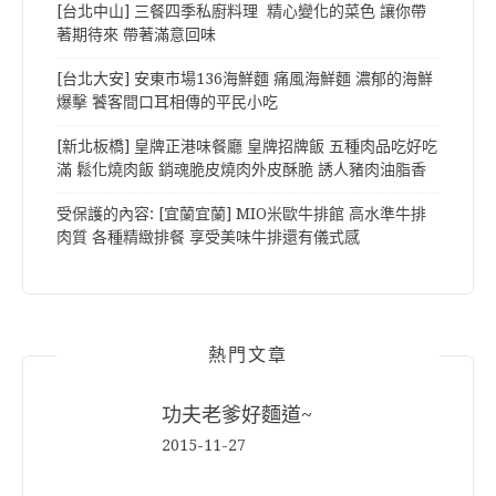
[台北中山] 三餐四季私廚料理 精心變化的菜色 讓你帶
著期待來 帶著滿意回味
[台北大安] 安東市場136海鮮麵 痛風海鮮麵 濃郁的海鮮
爆擊 饕客間口耳相傳的平民小吃
[新北板橋] 皇牌正港味餐廳 皇牌招牌飯 五種肉品吃好吃
滿 鬆化燒肉飯 銷魂脆皮燒肉外皮酥脆 誘人豬肉油脂香
受保護的內容: [宜蘭宜蘭] MIO米歐牛排館 高水準牛排
肉質 各種精緻排餐 享受美味牛排還有儀式感
熱門文章
功夫老爹好麵道~
2015-11-27