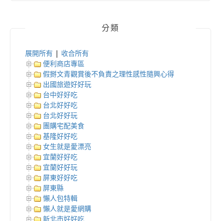
分類
展開所有
|
收合所有
便利商店專區
假掰文青觀賞後不負責之理性感性隨興心得
出國旅遊好好玩
台中好好吃
台北好好吃
台北好好玩
團購宅配美食
基隆好好吃
女生就是愛漂亮
宜蘭好好吃
宜蘭好好玩
屏東好好吃
屏東縣
懶人包特輯
懶人就是愛網購
新北市好好吃