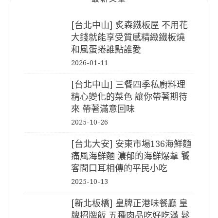
[台北中山] 炙森鐵板屋 不用花
大錢就能享受質感精緻鐵板燒
和風蛋捲誰點誰愛
2026-01-11
[台北中山] 三餐四季私廚料理
精心變化的菜色 讓你帶著期待
來 帶著滿意回味
2025-10-26
[台北大安] 安東市場136海鮮麵
痛風海鮮麵 濃郁的海鮮爆擊 饕
客間口耳相傳的平民小吃
2025-10-13
[新北板橋] 皇牌正港味餐廳 皇
牌招牌飯 五種肉品吃好吃滿 鬆