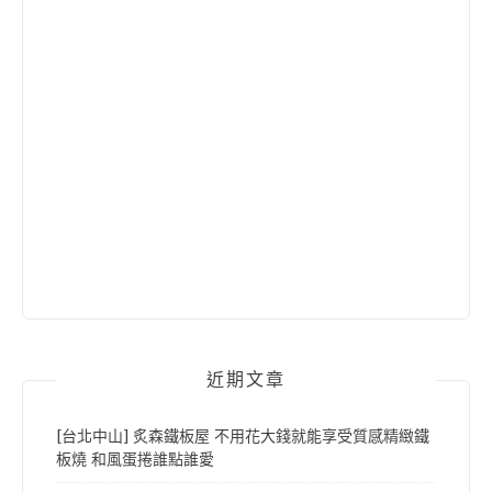
近期文章
[台北中山] 炙森鐵板屋 不用花大錢就能享受質感精緻鐵
板燒 和風蛋捲誰點誰愛