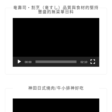
竜壽司‧割烹（竜すし）品質與食材的堅持
豐盛的無菜單日料
視
訊
播
放
器
00:00
02:10
神田日式燒肉/牛小排神好吃
視
訊
播