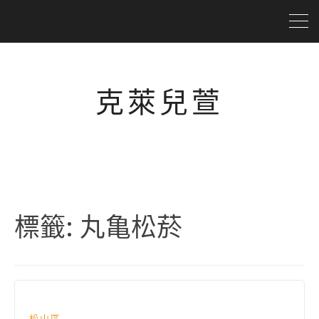
克萊兒萱
標籤:
丸亀松菸
松山區