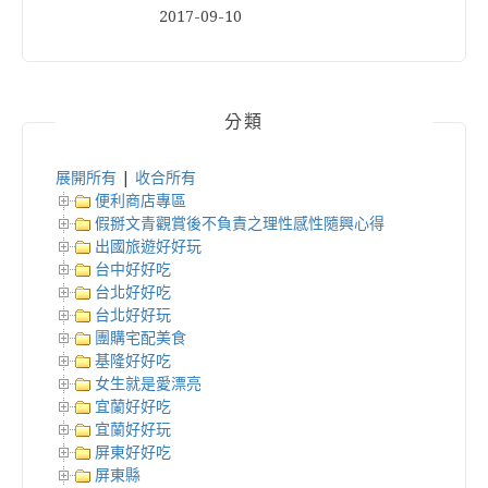
2017-09-10
分類
展開所有
|
收合所有
便利商店專區
假掰文青觀賞後不負責之理性感性隨興心得
出國旅遊好好玩
台中好好吃
台北好好吃
台北好好玩
團購宅配美食
基隆好好吃
女生就是愛漂亮
宜蘭好好吃
宜蘭好好玩
屏東好好吃
屏東縣