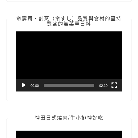
竜壽司‧割烹（竜すし）品質與食材的堅持
豐盛的無菜單日料
視
訊
播
放
器
00:00
02:10
神田日式燒肉/牛小排神好吃
視