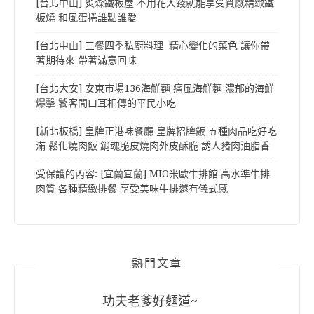
[台北中山] 炙森鐵板屋 不用花大錢就能享受質感精緻鐵
板燒 和風蛋捲誰點誰愛
[台北中山] 三餐四季私廚料理 精心變化的菜色 讓你帶
著期待來 帶著滿意回味
[台北大安] 安東市場136海鮮麵 痛風海鮮麵 濃郁的海鮮
爆擊 饕客間口耳相傳的平民小吃
[新北板橋] 皇牌正港味餐廳 皇牌招牌飯 五種肉品吃好吃
滿 鬆化燒肉飯 銷魂脆皮燒肉外皮酥脆 誘人豬肉油脂香
受保護的內容: [宜蘭宜蘭] MIO米歐牛排館 高水準牛排
肉質 各種精緻排餐 享受美味牛排還有儀式感
熱門文章
功夫老爹好麵道~