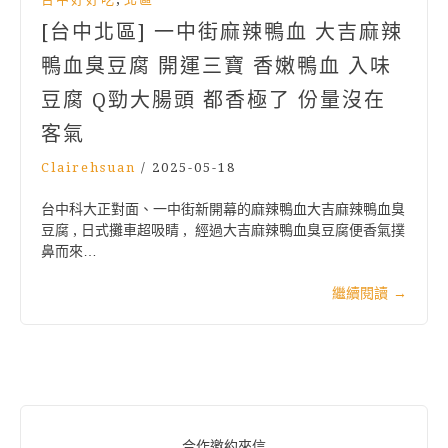
[台中北區] 一中街麻辣鴨血 大吉麻辣
鴨血臭豆腐 開運三寶 香嫩鴨血 入味
豆腐 Q勁大腸頭 都香極了 份量沒在
客氣
Clairehsuan
/
2025-05-18
台中科大正對面、一中街新開幕的麻辣鴨血大吉麻辣鴨血臭
豆腐 , 日式攤車超吸睛 , 經過大吉麻辣鴨血臭豆腐便香氣撲
鼻而來…
繼續閱讀
→
合作邀約來信