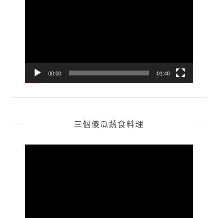
訊
播
放
器
00:00
01:48
三個傻瓜蔬食料理
視
訊
播
放
器