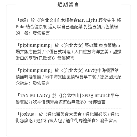
近期留言
「
s媽
」於〈
[台北文山] 木柵美食Mr. Light 輕食先生 將
Poke結合健康餐 還可以自己選配菜 打造五顏六色繽紛
的一餐
〉發佈留言
「
pipijumpjump
」於〈
[台北大安] 築の藏 東京築地市
場丼飯店優質 / 平價日式料理 / 入口綻放海洋之美，甜嫩
滑口的享受(已歇業)
〉發佈留言
「
pipijumpjump
」於〈
[台北大安] ABV地中海餐酒館
精釀啤酒餐廳 / 地中海異國風情輕食早午餐 / 捷運國父紀
念館站
〉發佈留言
「
TAN MI LADY
」於〈
[台北中山] Swag Brunch早午
餐餐點好吃平價划算桌遊遊戲無敵多
〉發佈留言
「
Joshua
」於〈
通化街美食大集合 / 通化街必吃 / 通化
街怎麼吃 / 通化街懶人包 / 通化街周邊美食
〉發佈留言