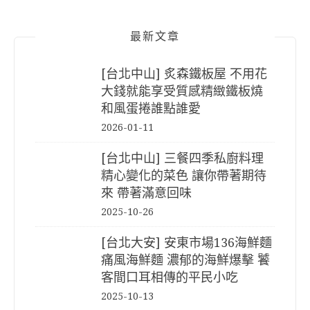
最新文章
[台北中山] 炙森鐵板屋 不用花
大錢就能享受質感精緻鐵板燒
和風蛋捲誰點誰愛
2026-01-11
[台北中山] 三餐四季私廚料理
精心變化的菜色 讓你帶著期待
來 帶著滿意回味
2025-10-26
[台北大安] 安東市場136海鮮麵
痛風海鮮麵 濃郁的海鮮爆擊 饕
客間口耳相傳的平民小吃
2025-10-13