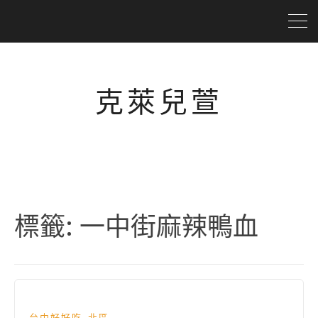
克萊兒萱
標籤:
一中街麻辣鴨血
,
台中好好吃
北區