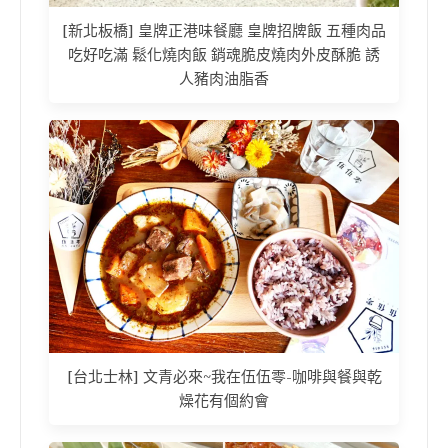
[新北板橋] 皇牌正港味餐廳 皇牌招牌飯 五種肉品
吃好吃滿 鬆化燒肉飯 銷魂脆皮燒肉外皮酥脆 誘
人豬肉油脂香
[台北士林] 文青必來~我在伍伍零-咖啡與餐與乾
燥花有個約會