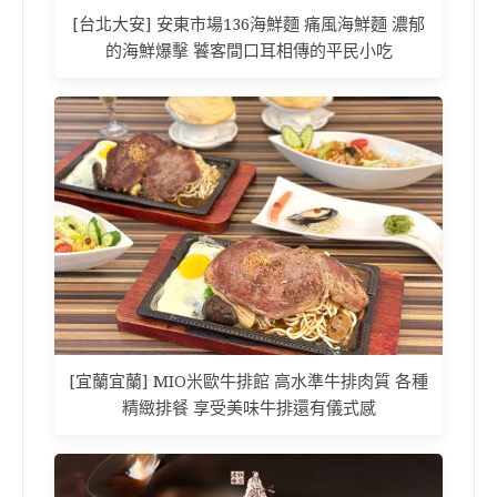
[台北大安] 安東市場136海鮮麵 痛風海鮮麵 濃郁
的海鮮爆擊 饕客間口耳相傳的平民小吃
[宜蘭宜蘭] MIO米歐牛排館 高水準牛排肉質 各種
精緻排餐 享受美味牛排還有儀式感