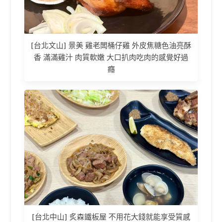
[台北文山] 景美 雞老闆桶仔雞 外皮焦糖色油亮酥
香 滿滿雞汁 肉質軟嫩 大口扒肉吃肉的感覺好過
癮
[台北中山] 炙森鐵板屋 不用花大錢就能享受質感