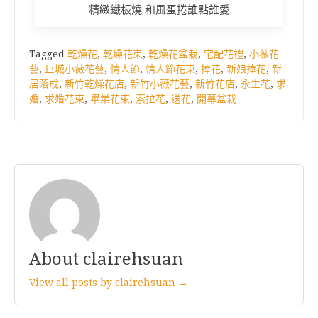
精緻鐵板燒 和風蛋捲誰點誰愛
Tagged
乾燥花
,
乾燥花束
,
乾燥花盆栽
,
宅配花禮
,
小薇花
藝
,
巨城小薇花藝
,
情人節
,
情人節花束
,
捧花
,
新娘捧花
,
新
居落成
,
新竹乾燥花店
,
新竹小薇花藝
,
新竹花店
,
永生花
,
求
婚
,
求婚花束
,
畢業花束
,
索拉花
,
送花
,
開幕盆栽
About clairehsuan
View all posts by clairehsuan →