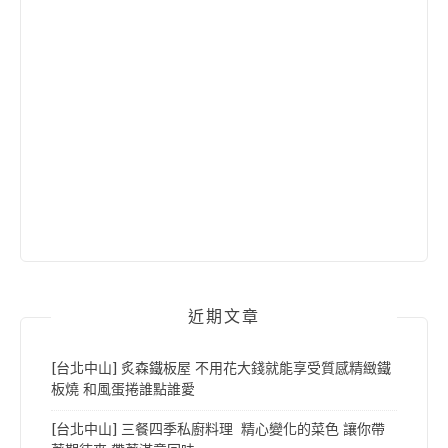
近期文章
[台北中山] 炙森鐵板屋 不用花大錢就能享受質感精緻鐵
板燒 和風蛋捲誰點誰愛
[台北中山] 三餐四季私廚料理 精心變化的菜色 讓你帶