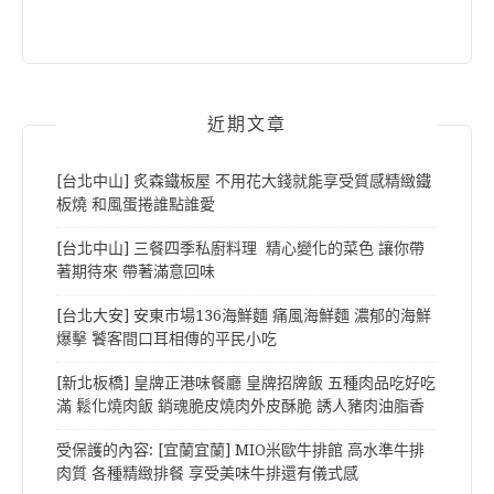
近期文章
[台北中山] 炙森鐵板屋 不用花大錢就能享受質感精緻鐵
板燒 和風蛋捲誰點誰愛
[台北中山] 三餐四季私廚料理 精心變化的菜色 讓你帶
著期待來 帶著滿意回味
[台北大安] 安東市場136海鮮麵 痛風海鮮麵 濃郁的海鮮
爆擊 饕客間口耳相傳的平民小吃
[新北板橋] 皇牌正港味餐廳 皇牌招牌飯 五種肉品吃好吃
滿 鬆化燒肉飯 銷魂脆皮燒肉外皮酥脆 誘人豬肉油脂香
受保護的內容: [宜蘭宜蘭] MIO米歐牛排館 高水準牛排
肉質 各種精緻排餐 享受美味牛排還有儀式感