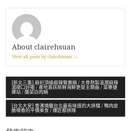
About clairehsuan
View all posts by clairehsuan →
文
[新北三重] 麻妃頂級麻辣鴛鴦鍋 / 大骨熬製溫潤麻辣
湯順口好喝 / 產地直送新鮮海鮮更是主題曲 / 菜寮捷
章
運站 / 酸菜白肉鍋
導
[台北大安] 香濱燒臘台北最有味道的大排檔 / 鴨肉皮
覽
脆噴香的平價美食 / 運匠都排隊