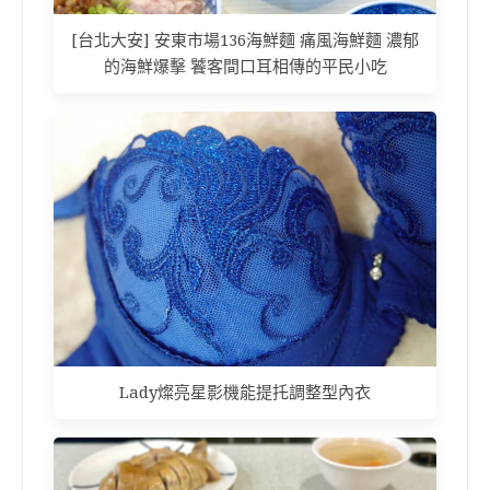
[台北大安] 安東市場136海鮮麵 痛風海鮮麵 濃郁
的海鮮爆擊 饕客間口耳相傳的平民小吃
Lady燦亮星影機能提托調整型內衣