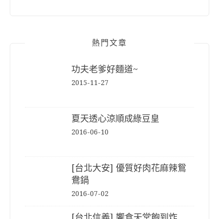
熱門文章
功夫老爹好麵道~
2015-11-27
夏天透心涼順成綠豆皇
2016-06-10
[台北大安] 優質好肉花麻辣鴛
鴦鍋
2016-07-02
[台北信義] 饗食天堂飽到炸