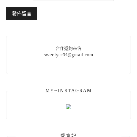
Alternative:
合作邀約來信
sweetycc34@gmail.com
MY~INSTAGRAM
愛食記