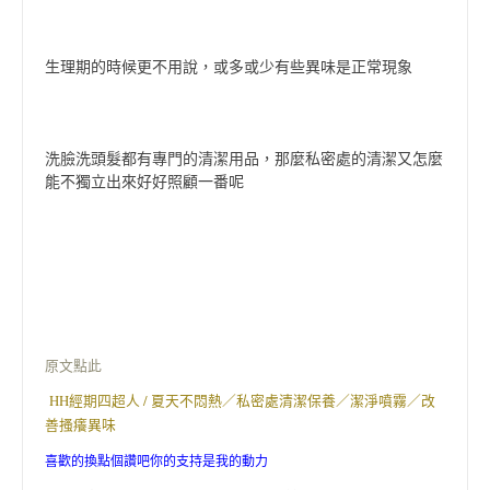
生理期的時候更不用說，或多或少有些異味是正常現象
洗臉洗頭髮都有專門的清潔用品，那麼私密處的清潔又怎麼
能不獨立出來好好照顧一番呢
原文點此
HH經期四超人 / 夏天不悶熱／私密處清潔保養／潔淨噴霧／改
善搔癢異味
喜歡的換點個讚吧你的支持是我的動力