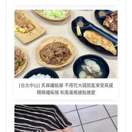
[台北中山] 炙森鐵板屋 不用花大錢就能享受質感
精緻鐵板燒 和風蛋捲誰點誰愛