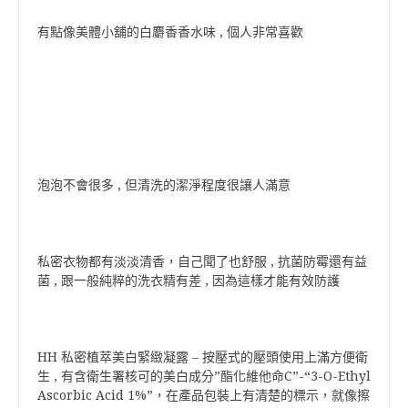
有點像美體小舖的白麝香香水味 , 個人非常喜歡
泡泡不會很多 , 但清洗的潔淨程度很讓人滿意
私密衣物都有淡淡清香，自己聞了也舒服 , 抗菌防霉還有益
菌 , 跟一般純粹的洗衣精有差 , 因為這樣才能有效防護
HH 私密植萃美白緊緻凝露 – 按壓式的壓頭使用上滿方便衛
生 , 有含衛生署核可的美白成分”酯化維他命C”-“3-O-Ethyl
Ascorbic Acid 1%”，在產品包裝上有清楚的標示，就像擦