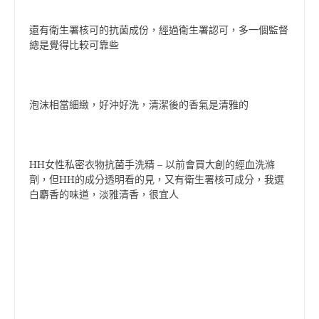
還有衛生署核可的抗菌成份，經過衛生署認可，多一個監督
總是覺得比較可靠些
泡沫相當細緻，好沖好洗，清潔後的香氣是清雅的
HH女性私密衣物抗菌手洗精 – 以前會買大創的經血洗滌
劑，但HH的成分透明看的見，又有衛生署核可成分，我選
白麝香的味道，淡雅清香，很宜人