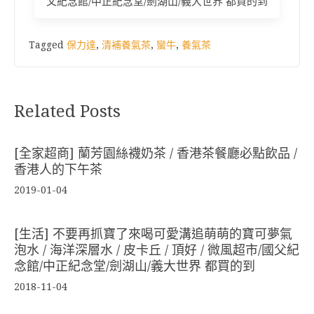
父紀念館/中正紀念堂/劍湖山/義大世界 都買的到
Tagged
保力達
,
清補養氣茶
,
蠻牛
,
養氣茶
Related Posts
[全家超商] 蘭芳園絲襪奶茶 / 香港茶餐廳必點飲品 /
香港人的下午茶
2019-01-04
[生活] 不要再抓寶了來喝可愛溝追萌萌的寶可夢氣
泡水 / 海洋深層水 / 皮卡丘 / 頂好 / 微風超市/國父紀
念館/中正紀念堂/劍湖山/義大世界 都買的到
2018-11-04