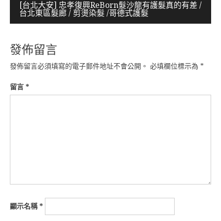
導
[台北大安] 忠孝復興ReBorn髮沙龍有護髮真的有差 /
台北東區髮廊 / 剪燙染髮 /哥德式護髮
覽
發佈留言
發佈留言必須填寫的電子郵件地址不會公開。
必填欄位標示為
*
留言
*
顯示名稱
*