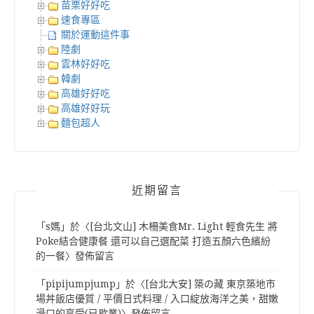
苗栗好好吃
速食專區
關於運動這件事
陸劇
雲林好好吃
韓劇
高雄好好吃
高雄好好玩
麵包超人
近期留言
「
s媽
」於〈
[台北文山] 木柵美食Mr. Light 輕食先生 將
Poke結合健康餐 還可以自己選配菜 打造五顏六色繽紛
的一餐
〉發佈留言
「
pipijumpjump
」於〈
[台北大安] 築の藏 東京築地市
場丼飯店優質 / 平價日式料理 / 入口綻放海洋之美，甜嫩
滑口的享受(已歇業)
〉發佈留言