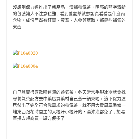
沒想到保力達推出了新產品，清補養氣茶，明亮的藍字清新
的包裝讓人不注意也難 , 看到養氣茶就想認真看看是什麼內
含物，成份居然有紅棗、黃耆、人參等萃取，都是些補氣的
東西
自己其實很喜歡喝這類的養氣茶，冬天常常手腳冰冷就會找
尋養氣茶配方去中藥店買藥材自己煮一鍋來喝，這下保力達
居然出了完全符合我需求的養氣茶，就不用大費周章準備一
堆東西跟花時間主的大粒汗小粒汗的，連沖泡都免了 , 想喝
直接去超商買一罐方便多了