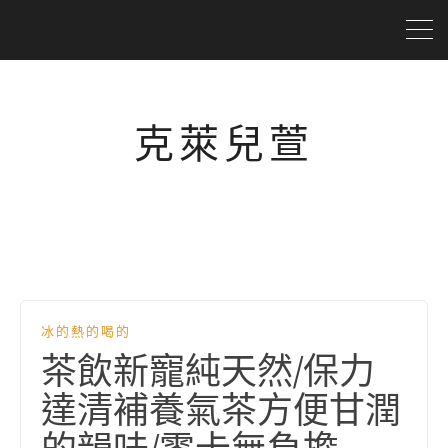
克萊兒萱
冰的熱的喝的
茶飲新寵純天然/保力
達清補養氣茶方便甘潤