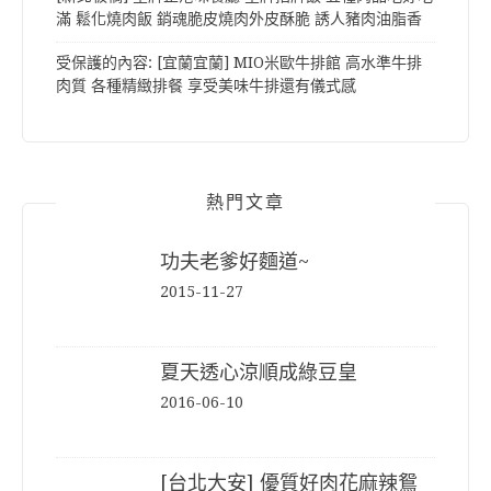
滿 鬆化燒肉飯 銷魂脆皮燒肉外皮酥脆 誘人豬肉油脂香
受保護的內容: [宜蘭宜蘭] MIO米歐牛排館 高水準牛排
肉質 各種精緻排餐 享受美味牛排還有儀式感
熱門文章
功夫老爹好麵道~
2015-11-27
夏天透心涼順成綠豆皇
2016-06-10
[台北大安] 優質好肉花麻辣鴛