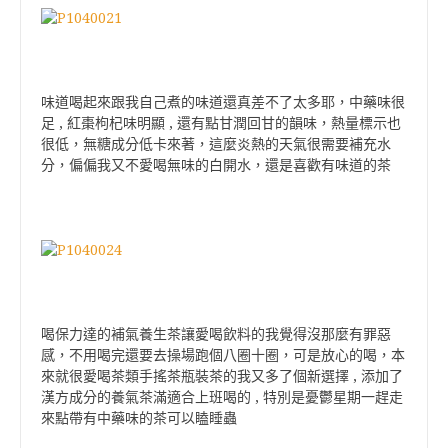
味道喝起來跟我自己煮的味道還真差不了太多耶，中藥味很
足 , 紅棗枸杞味明顯 , 還有點甘潤回甘的韻味，熱量標示也
很低，無糖成分低卡來著，這麼炎熱的天氣很需要補充水
分，偏偏我又不愛喝無味的白開水，還是喜歡有味道的茶
喝保力達的補氣養生茶讓愛喝飲料的我覺得沒那麼有罪惡
感，不用喝完還要去操場跑個八圈十圈，可是放心的喝，本
來就很愛喝茶類手搖茶瓶裝茶的我又多了個新選擇 , 添加了
漢方成分的養氣茶滿適合上班喝的 , 特別是憂鬱星期一趕走
來點帶有中藥味的茶可以瞌睡蟲