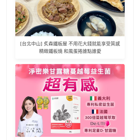
[台北中山] 炙森鐵板屋 不用花大錢就能享受質感
精緻鐵板燒 和風蛋捲誰點誰愛