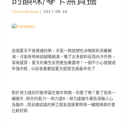
的韻味/零卡無負擔
Clairehsuan
/
2017-08-28
這個夏天不是普通的熱，天氣一熱就想吃冰喝飲料消暑解
渴，可是有時候卻越喝越渴，喝了太多飲料反而內冷外熱，
容易感冒，夏天的養生反而更加重要呀！一個不小心就變成
外強中乾 , 以前長輩都說夏天感冒生病最辛苦了
對於保力達的印象停留在蠻牛時期，你累了嗎？累了就來一
罐蠻牛 ,明天的氣力~~保力達B，保力達蠻牛廣告深植人心
及腦中 , 而且據認識的勞工朋友說疲累時來一罐精神真的會
比較好耶