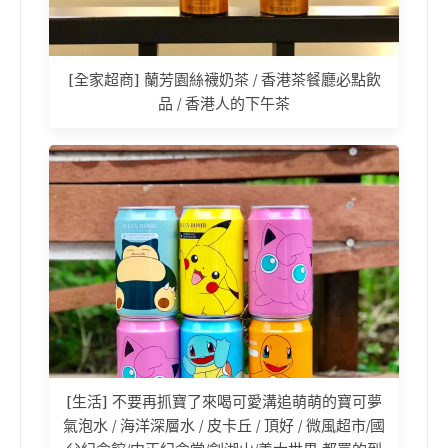
[全家超商] 蘭芳園絲襪奶茶 / 香港茶餐廳必點飲
品 / 香港人的下午茶
[生活] 不要再抓寶了來喝可愛溝追萌萌的寶可夢
氣泡水 / 海洋深層水 / 皮卡丘 / 頂好 / 微風超市/國