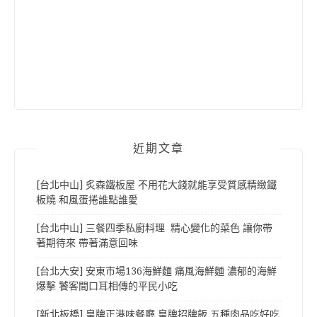
近期文章
[台北中山] 炙森鐵板屋 不用花大錢就能享受質感精緻鐵
板燒 和風蛋捲誰點誰愛
[台北中山] 三餐四季私廚料理 精心變化的菜色 讓你帶
著期待來 帶著滿意回味
[台北大安] 安東市場136海鮮麵 痛風海鮮麵 濃郁的海鮮
爆擊 饕客間口耳相傳的平民小吃
[新北板橋] 皇牌正港味餐廳 皇牌招牌飯 五種肉品吃好吃