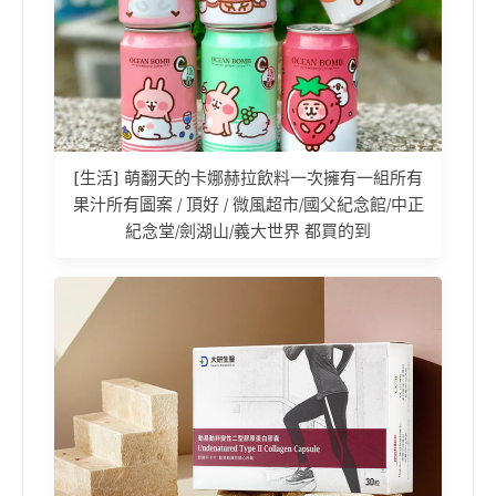
[生活] 萌翻天的卡娜赫拉飲料一次擁有一組所有
果汁所有圖案 / 頂好 / 微風超市/國父紀念館/中正
紀念堂/劍湖山/義大世界 都買的到