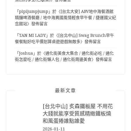
「
pipijumpjump
」於〈
[台北大安] ABV地中海餐酒館
精釀啤酒餐廳 / 地中海異國風情輕食早午餐 / 捷運國父紀
念館站
〉發佈留言
「
TAN MI LADY
」於〈
[台北中山] Swag Brunch早午
餐餐點好吃平價划算桌遊遊戲無敵多
〉發佈留言
「
Joshua
」於〈
通化街美食大集合 / 通化街必吃 / 通化
街怎麼吃 / 通化街懶人包 / 通化街周邊美食
〉發佈留言
最新文章
[台北中山] 炙森鐵板屋 不用花
大錢就能享受質感精緻鐵板燒
和風蛋捲誰點誰愛
2026-01-11