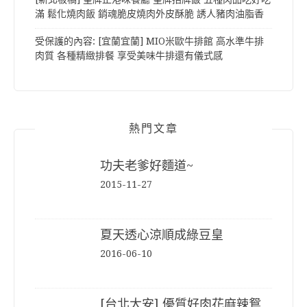
滿 鬆化燒肉飯 銷魂脆皮燒肉外皮酥脆 誘人豬肉油脂香
受保護的內容: [宜蘭宜蘭] MIO米歐牛排館 高水準牛排
肉質 各種精緻排餐 享受美味牛排還有儀式感
熱門文章
功夫老爹好麵道~
2015-11-27
夏天透心涼順成綠豆皇
2016-06-10
[台北大安] 優質好肉花麻辣鴛