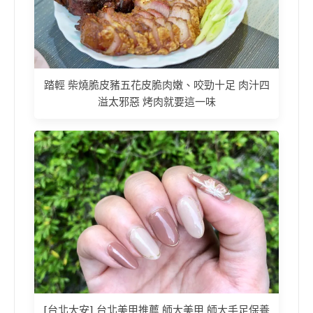
踏輕 柴燒脆皮豬五花皮脆肉嫩、咬勁十足 肉汁四
溢太邪惡 烤肉就要這一味
[台北大安] 台北美甲推薦 師大美甲 師大手足保養