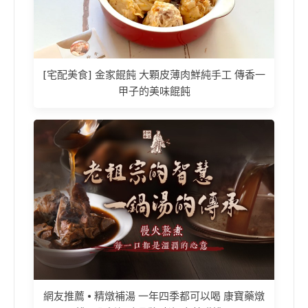
[宅配美食] 金家餛飩 大顆皮薄肉鮮純手工 傳香一
甲子的美味餛飩
網友推薦 • 精燉補湯 一年四季都可以喝 康寶藥燉