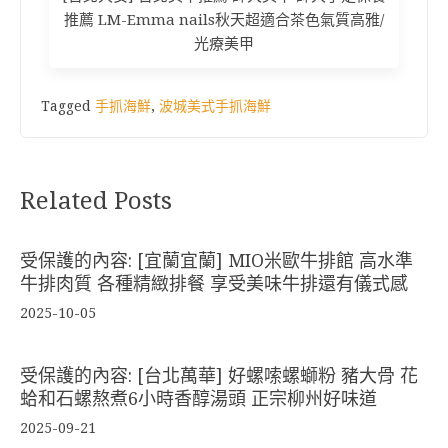
推薦 LM-Emma nails秋天超適合茶色氣質高雅/
光療美甲
Tagged
手抓海鮮
,
波城美式手抓海鮮
Related Posts
受保護的內容: [宜蘭宜蘭] MIO米歐牛排館 高水準
牛排肉質 各種精緻排餐 享受美味牛排還有儀式感
2025-10-05
受保護的內容: [台北萬華] 好螺嗦螺螄粉 豬大骨 花
蛤和石螺熬煮6小時香醇湯頭 正宗柳州好味道
2025-09-21