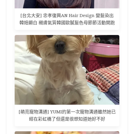
[台北大安] 忠孝復興AN Hair Design 變髮染出
韓妞顯白 襯膚氣質韓國歐膩髮色母節節活動開跑
[萌亮寵物溝通] YUMI的第一次寵物溝通雖然她已
經在彩虹橋了但還是很想知道她好不好