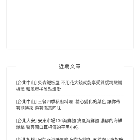
近期文章
[台北中山] 炙森鐵板屋 不用花大錢就能享受質感精緻鐵
板燒 和風蛋捲誰點誰愛
[台北中山] 三餐四季私廚料理 精心變化的菜色 讓你帶
著期待來 帶著滿意回味
[台北大安] 安東市場136海鮮麵 痛風海鮮麵 濃郁的海鮮
爆擊 饕客間口耳相傳的平民小吃
[新北板橋] 皇牌正港味餐廳 皇牌招牌飯 五種肉品吃好吃