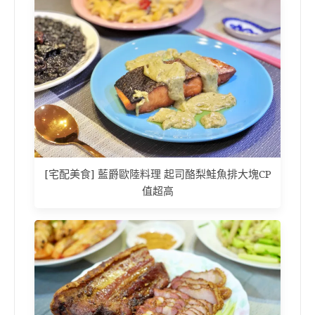
[宅配美食] 藍爵歐陸料理 起司酪梨鮭魚排大塊CP
值超高