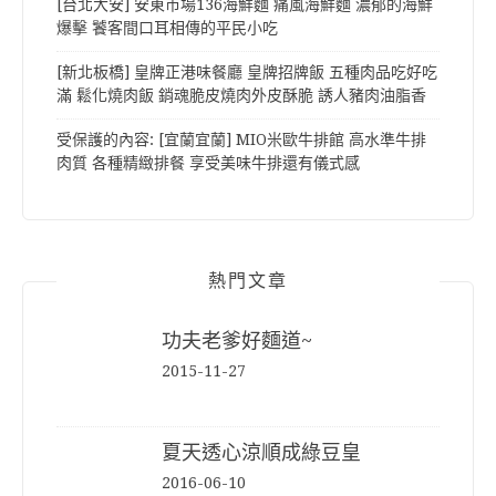
[台北大安] 安東市場136海鮮麵 痛風海鮮麵 濃郁的海鮮
爆擊 饕客間口耳相傳的平民小吃
[新北板橋] 皇牌正港味餐廳 皇牌招牌飯 五種肉品吃好吃
滿 鬆化燒肉飯 銷魂脆皮燒肉外皮酥脆 誘人豬肉油脂香
受保護的內容: [宜蘭宜蘭] MIO米歐牛排館 高水準牛排
肉質 各種精緻排餐 享受美味牛排還有儀式感
熱門文章
功夫老爹好麵道~
2015-11-27
夏天透心涼順成綠豆皇
2016-06-10