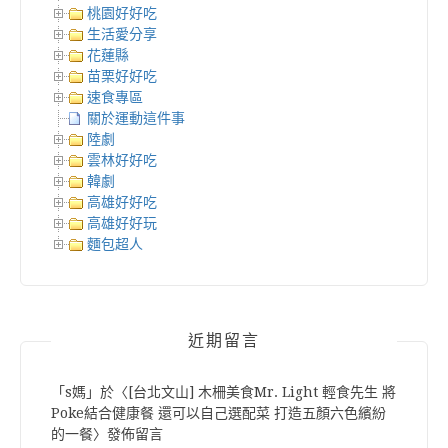
桃園好好吃
生活愛分享
花蓮縣
苗栗好好吃
速食專區
關於運動這件事
陸劇
雲林好好吃
韓劇
高雄好好吃
高雄好好玩
麵包超人
近期留言
「
s媽
」於〈
[台北文山] 木柵美食Mr. Light 輕食先生 將
Poke結合健康餐 還可以自己選配菜 打造五顏六色繽紛
的一餐
〉發佈留言