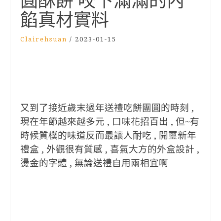
圓酥餅 咬下滿滿的內
餡真材實料
Clairehsuan
/
2023-01-15
又到了接近歲末過年送禮吃餅團圓的時刻 ,
現在年節越來越多元 , 口味花招百出 , 但~有
時候質樸的味道反而最讓人耐吃 , 開璽新年
禮盒 , 外觀很有質感 , 喜氣大方的外盒設計 ,
燙金的字體 , 無論送禮自用兩相宜啊