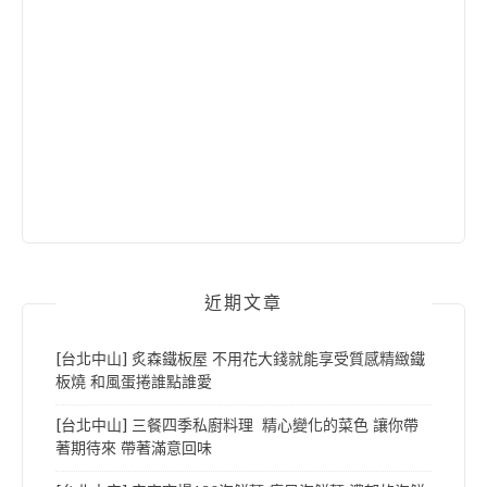
近期文章
[台北中山] 炙森鐵板屋 不用花大錢就能享受質感精緻鐵
板燒 和風蛋捲誰點誰愛
[台北中山] 三餐四季私廚料理 精心變化的菜色 讓你帶
著期待來 帶著滿意回味