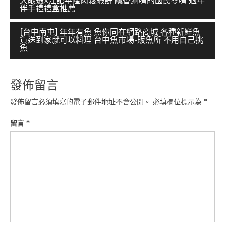
大眼蝦x江記華隆肉鬆蝦餅 鹹香涮嘴的國民零嘴 過年
伴手禮禮盒推薦
章
導
[台中南屯] 年年有魚 魚你同在網路商城 各種新鮮魚
貨送到家就可以料理 台中魚市場-販魚所 不用自己挑
覽
魚
發佈留言
發佈留言必須填寫的電子郵件地址不會公開。
必填欄位標示為
*
留言
*