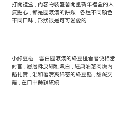
打開禮盒 , 內容物裝盛著開璽新年禮盒的人
氣點心 , 都是圓滾滾的餅類 , 各種不同顏色
不同口味 , 形狀很是可可愛愛的
小綠豆椪 – 雪白圓滾滾的綠豆椪看著便相當
討喜 , 層層酥皮細稚嫩白 , 經典油蔥肉燥內
餡扎實 , 混和著清爽綿密的綠豆餡 , 甜鹹交
錯 , 在口中餘韻繚繞