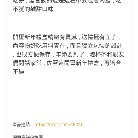
吃餅 , 最喜歡的還是這種中式包著內餡 , 吃
不膩的鹹甜口味
開璽新年禮盒精緻有質感 , 送禮挺有面子 ,
內容物好吃用料實在 , 而且獨立包裝的設計
, 也很方便保存 , 年節要到了 , 泡杯茶和親友
們閒話家常 , 佐著這開璽新年禮盒 , 再適合
不過
產品連結：
https://lihi1.com/4P2Zn
開璽喜餅粉絲團：