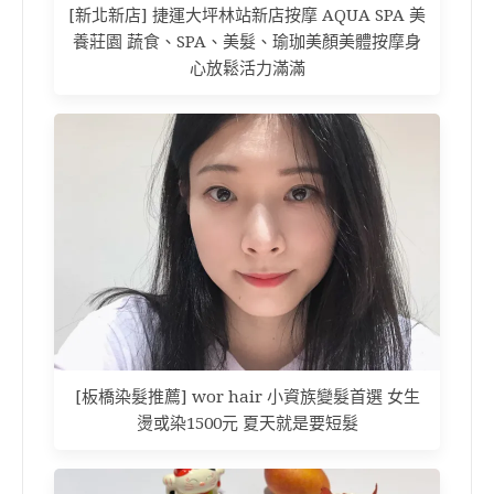
[新北新店] 捷運大坪林站新店按摩 AQUA SPA 美
養莊園 蔬食、SPA、美髮、瑜珈美顏美體按摩身
心放鬆活力滿滿
[板橋染髮推薦] wor hair 小資族變髮首選 女生
燙或染1500元 夏天就是要短髮