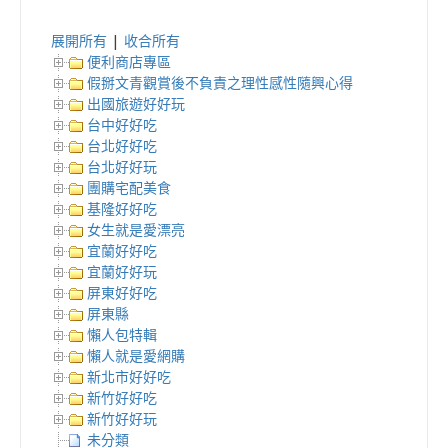
展開所有
|
收合所有
便利商店專區
假掰文青觀賞後不負責之理性感性隨興心得
出國旅遊好好玩
台中好好吃
台北好好吃
台北好好玩
團購宅配美食
基隆好好吃
女生就是愛漂亮
宜蘭好好吃
宜蘭好好玩
屏東好好吃
屏東縣
懶人包特輯
懶人就是愛網購
新北市好好吃
新竹好好吃
新竹好好玩
未分類