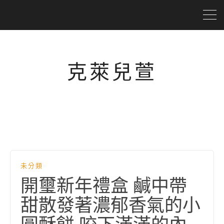
克萊兒萱
未分類
開璽新年禮盒 鹹中帶
甜散發著濃郁香氣的小