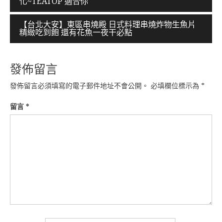
化~TEATOP 適合你
章
導
【台北大安】東區串燒殿 日式料理串燒炸物生魚片
精緻吃到飽 還有花魚一夜干必點
覽
發佈留言
發佈留言必須填寫的電子郵件地址不會公開。
必填欄位標示為
*
留言
*