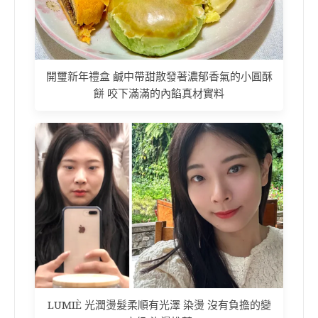
開璽新年禮盒 鹹中帶甜散發著濃郁香氣的小圓酥
餅 咬下滿滿的內餡真材實料
LUMIÈ 光潤燙髮柔順有光澤 染燙 沒有負擔的變