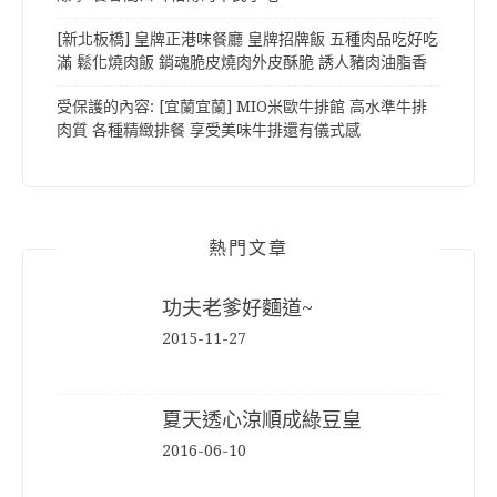
[新北板橋] 皇牌正港味餐廳 皇牌招牌飯 五種肉品吃好吃
滿 鬆化燒肉飯 銷魂脆皮燒肉外皮酥脆 誘人豬肉油脂香
受保護的內容: [宜蘭宜蘭] MIO米歐牛排館 高水準牛排
肉質 各種精緻排餐 享受美味牛排還有儀式感
熱門文章
功夫老爹好麵道~
2015-11-27
夏天透心涼順成綠豆皇
2016-06-10