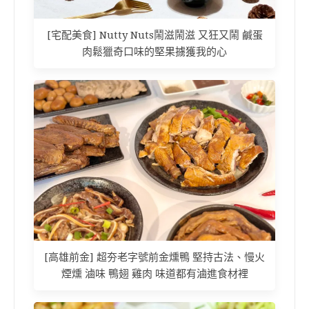
[宅配美食] Nutty Nuts鬧滋鬧滋 又狂又鬧 鹹蛋
肉鬆獵奇口味的堅果擄獲我的心
[高雄前金] 超夯老字號前金燻鴨 堅持古法、慢火
煙燻 滷味 鴨翅 雞肉 味道都有滷進食材裡