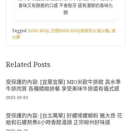
香味又有酥脆的口感 不會黏牙 還有濃郁奶香味化
開
Tagged
hello kitty
,
正德Hello Kitty居家防火滅火器
,
滅
火器
Related Posts
受保護的內容: [宜蘭宜蘭] MIO米歐牛排館 高水準
牛排肉質 各種精緻排餐 享受美味牛排還有儀式感
2025-10-05
受保護的內容: [台北萬華] 好螺嗦螺螄粉 豬大骨 花
蛤和石螺熬煮6小時香醇湯頭 正宗柳州好味道
2025-09-21