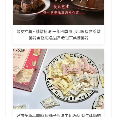
網友推薦 • 精燉補湯 一年四季都可以喝 康寶藥燉
排骨全新網路品牌 老祖宗藥膳排骨
好市多新品開箱 唐舖子原味牛軋巧酥 有牛軋糖的