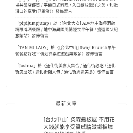
場丼飯店優質 / 平價日式料理 / 入口綻放海洋之美，甜嫩
滑口的享受(已歇業)
〉發佈留言
「
pipijumpjump
」於〈
[台北大安] ABV地中海餐酒館
精釀啤酒餐廳 / 地中海異國風情輕食早午餐 / 捷運國父紀
念館站
〉發佈留言
「
TAN MI LADY
」於〈
[台北中山] Swag Brunch早午
餐餐點好吃平價划算桌遊遊戲無敵多
〉發佈留言
「
Joshua
」於〈
通化街美食大集合 / 通化街必吃 / 通化
街怎麼吃 / 通化街懶人包 / 通化街周邊美食
〉發佈留言
最新文章
[台北中山] 炙森鐵板屋 不用花
大錢就能享受質感精緻鐵板燒