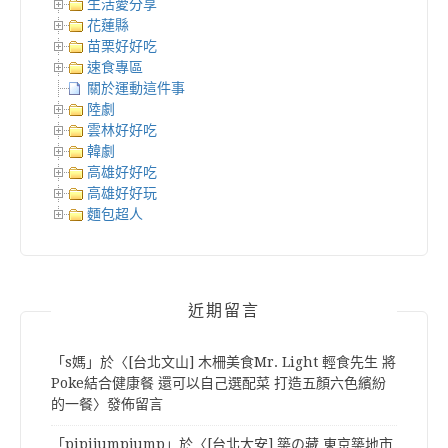
生活愛分享
花蓮縣
苗栗好好吃
速食專區
關於運動這件事
陸劇
雲林好好吃
韓劇
高雄好好吃
高雄好好玩
麵包超人
近期留言
「
s媽
」於〈
[台北文山] 木柵美食Mr. Light 輕食先生 將
Poke結合健康餐 還可以自己選配菜 打造五顏六色繽紛
的一餐
〉發佈留言
「
pipijumpjump
」於〈
[台北大安] 築の藏 東京築地市