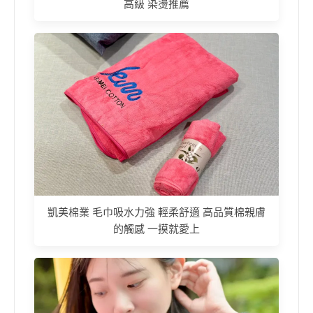
高級 染燙推薦
凱美棉業 毛巾吸水力強 輕柔舒適 高品質棉親膚
的觸感 一摸就愛上