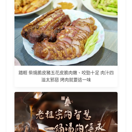
踏輕 柴燒脆皮豬五花皮脆肉嫩、咬勁十足 肉汁四
溢太邪惡 烤肉就要這一味