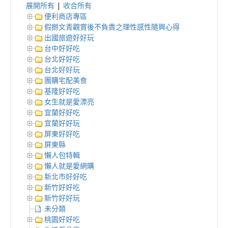
展開所有
|
收合所有
便利商店專區
假掰文青觀賞後不負責之理性感性隨興心得
出國旅遊好好玩
台中好好吃
台北好好吃
台北好好玩
團購宅配美食
基隆好好吃
女生就是愛漂亮
宜蘭好好吃
宜蘭好好玩
屏東好好吃
屏東縣
懶人包特輯
懶人就是愛網購
新北市好好吃
新竹好好吃
新竹好好玩
未分類
桃園好好吃