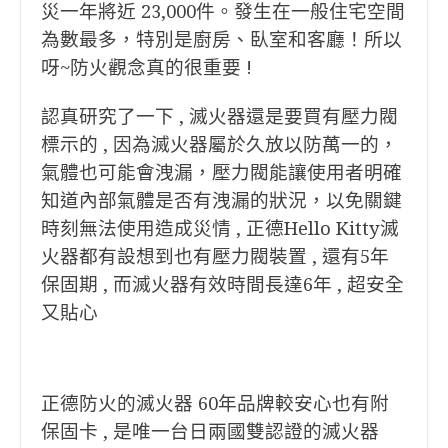
災一年將近 23,000件。發生在
一般住宅空間
為數最多，特別是廚房、臥室和客廳！
所以
呀~防火觀念真的很重要 !
認真研究了一下 , 滅火器還是要買有壓力閥
標示的 , 因為滅火器屬於久放以防萬一的，
氣體也可能會洩漏，壓力閥能讓使用者明確
知道內部氣體是否有洩漏的狀況，以免關鍵
時刻無法使用造成災情 , 正德Hello Kitty滅
火器都有設想到也有壓力閥裝置 , 還有5年
保固期 , 而滅火器有效時間長達6年 , 超安全
又貼心
正德防火的滅火器 60年品牌較安心也有附
保固卡 , 是唯一台日兩國雙認證的滅火器