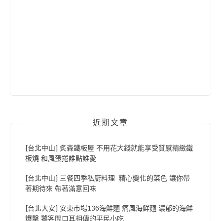
近期文章
[台北中山] 炙森鐵板屋 不用花大錢就能享受質感精緻鐵
板燒 和風蛋捲誰點誰愛
[台北中山] 三餐四季私廚料理 精心變化的菜色 讓你帶
著期待來 帶著滿意回味
[台北大安] 安東市場136海鮮麵 痛風海鮮麵 濃郁的海鮮
爆擊 饕客間口耳相傳的平民小吃