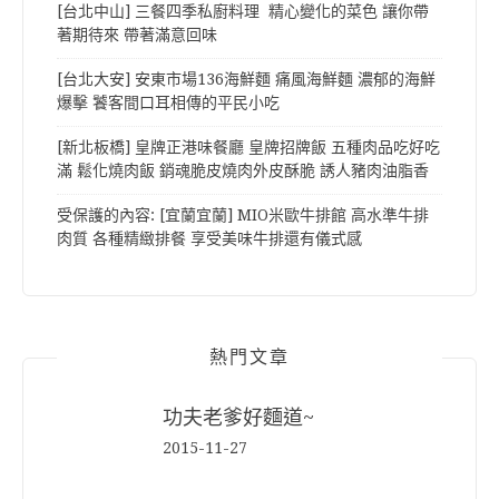
[台北中山] 三餐四季私廚料理 精心變化的菜色 讓你帶
著期待來 帶著滿意回味
[台北大安] 安東市場136海鮮麵 痛風海鮮麵 濃郁的海鮮
爆擊 饕客間口耳相傳的平民小吃
[新北板橋] 皇牌正港味餐廳 皇牌招牌飯 五種肉品吃好吃
滿 鬆化燒肉飯 銷魂脆皮燒肉外皮酥脆 誘人豬肉油脂香
受保護的內容: [宜蘭宜蘭] MIO米歐牛排館 高水準牛排
肉質 各種精緻排餐 享受美味牛排還有儀式感
熱門文章
功夫老爹好麵道~
2015-11-27