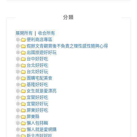
分類
展開所有
|
收合所有
便利商店專區
假掰文青觀賞後不負責之理性感性隨興心得
出國旅遊好好玩
台中好好吃
台北好好吃
台北好好玩
團購宅配美食
基隆好好吃
女生就是愛漂亮
宜蘭好好吃
宜蘭好好玩
屏東好好吃
屏東縣
懶人包特輯
懶人就是愛網購
新北市好好吃