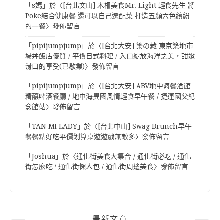
「
s媽
」於〈
[台北文山] 木柵美食Mr. Light 輕食先生 將
Poke結合健康餐 還可以自己選配菜 打造五顏六色繽紛
的一餐
〉發佈留言
「
pipijumpjump
」於〈
[台北大安] 築の藏 東京築地市
場丼飯店優質 / 平價日式料理 / 入口綻放海洋之美，甜嫩
滑口的享受(已歇業)
〉發佈留言
「
pipijumpjump
」於〈
[台北大安] ABV地中海餐酒館
精釀啤酒餐廳 / 地中海異國風情輕食早午餐 / 捷運國父紀
念館站
〉發佈留言
「
TAN MI LADY
」於〈
[台北中山] Swag Brunch早午
餐餐點好吃平價划算桌遊遊戲無敵多
〉發佈留言
「
Joshua
」於〈
通化街美食大集合 / 通化街必吃 / 通化
街怎麼吃 / 通化街懶人包 / 通化街周邊美食
〉發佈留言
最新文章