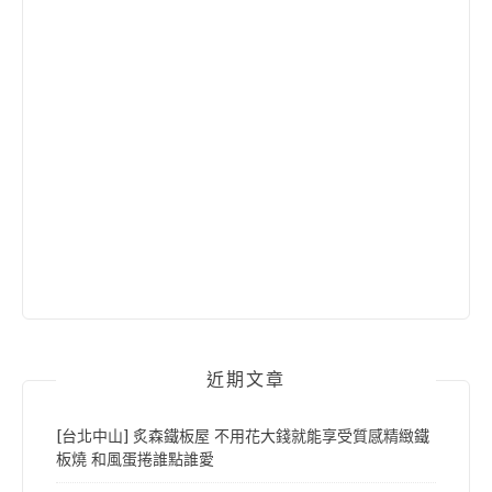
近期文章
[台北中山] 炙森鐵板屋 不用花大錢就能享受質感精緻鐵
板燒 和風蛋捲誰點誰愛