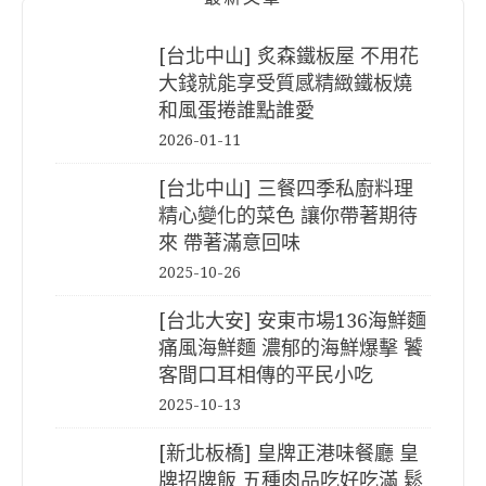
[台北中山] 炙森鐵板屋 不用花
大錢就能享受質感精緻鐵板燒
和風蛋捲誰點誰愛
2026-01-11
[台北中山] 三餐四季私廚料理
精心變化的菜色 讓你帶著期待
來 帶著滿意回味
2025-10-26
[台北大安] 安東市場136海鮮麵
痛風海鮮麵 濃郁的海鮮爆擊 饕
客間口耳相傳的平民小吃
2025-10-13
[新北板橋] 皇牌正港味餐廳 皇
牌招牌飯 五種肉品吃好吃滿 鬆