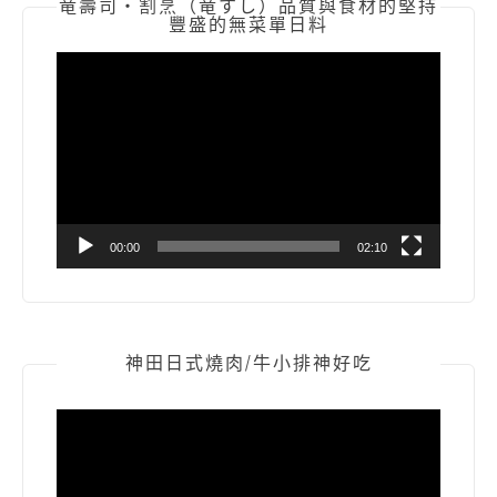
竜壽司‧割烹（竜すし）品質與食材的堅持
豐盛的無菜單日料
視
訊
播
放
器
00:00
02:10
神田日式燒肉/牛小排神好吃
視
訊
播
放