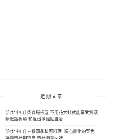
近期文章
[台北中山] 炙森鐵板屋 不用花大錢就能享受質感
精緻鐵板燒 和風蛋捲誰點誰愛
[台北中山] 三餐四季私廚料理 精心變化的菜色
讓你帶著期待來 帶著滿意回味