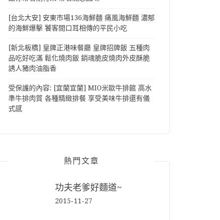
[台北大安] 安東市場136海鮮麵 痛風海鮮麵 濃郁
的海鮮爆擊 饕客間口耳相傳的平民小吃
[新北板橋] 皇牌正港味餐廳 皇牌招牌飯 五種肉
品吃好吃滿 鬆化燒肉飯 銷魂脆皮燒肉外皮酥脆
誘人豬肉油脂香
受保護的內容: [宜蘭宜蘭] MIO米歐牛排館 高水
準牛排肉質 各種精緻排餐 享受美味牛排還有儀
式感
熱門文章
功夫老爹好麵道~
2015-11-27