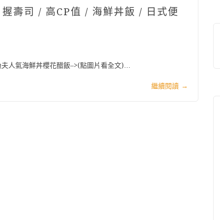
握壽司 / 高CP值 / 海鮮丼飯 / 日式便
夫人氣海鮮丼櫻花醋飯–>(點圖片看全文)…
繼續閱讀
→