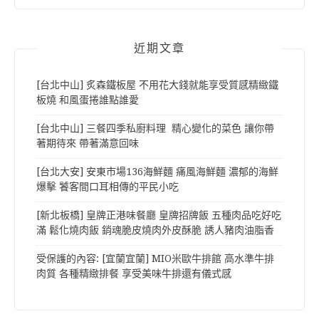
近期文章
[台北中山] 炙森鐵板屋 不用花大錢就能享受質感精緻鐵
板燒 和風蛋捲誰點誰愛
[台北中山] 三餐四季私廚料理 精心變化的菜色 讓你帶
著期待來 帶著滿意回味
[台北大安] 安東市場136海鮮麵 痛風海鮮麵 濃郁的海鮮
爆擊 饕客間口耳相傳的平民小吃
[新北板橋] 皇牌正港味餐廳 皇牌招牌飯 五種肉品吃好吃
滿 鬆化燒肉飯 銷魂脆皮燒肉外皮酥脆 誘人豬肉油脂香
受保護的內容: [宜蘭宜蘭] MIO米歐牛排館 高水準牛排
肉質 各種精緻排餐 享受美味牛排還有儀式感