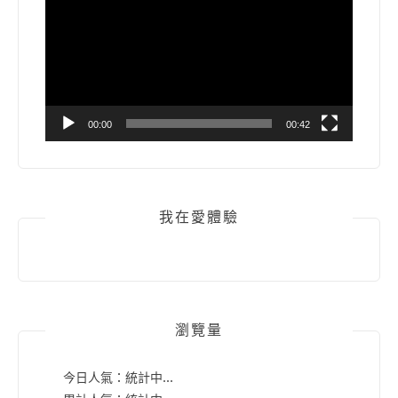
播
放
器
00:00
00:42
我在愛體驗
瀏覽量
今日人氣：
統計中...