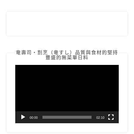
竜壽司‧割烹（竜すし）品質與食材的堅持
豐盛的無菜單日料
視
訊
播
放
器
00:00
02:10