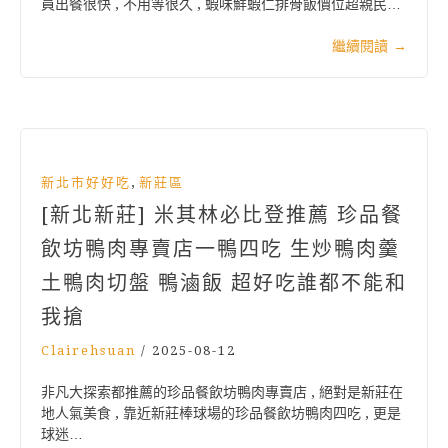
員出餐很快 , 不用等很久 , 蝦味鮮蝦仁排骨飯價位超親民…
繼續閱讀
→
,
新北市好好吃
新莊區
[新北新莊] 米其林必比登推薦 珍品餐
飲坊鴨肉專賣店一鴨四吃 生炒鴨肉羹
土鴨肉切盤 鴨滷飯 超好吃誰都不能和
我搶
Clairehsuan
/
2025-08-12
非凡大探索都推薦的珍品餐飲坊鴨肉專賣店 , 絕對是新莊在
地人氣美食 , 靠近新莊棒球場的珍品餐飲坊鴨肉四吃 , 更是
球迷…