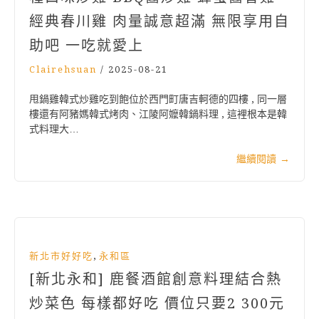
經典春川雞 肉量誠意超滿 無限享用自
助吧 一吃就愛上
Clairehsuan
/
2025-08-21
甩鍋雞韓式炒雞吃到飽位於西門町唐吉軻德的四樓 , 同一層
樓還有阿豬媽韓式烤肉、江陵阿嬤韓鍋料理 , 這裡根本是韓
式料理大…
繼續閱讀
→
,
新北市好好吃
永和區
[新北永和] 鹿餐酒館創意料理結合熱
炒菜色 每樣都好吃 價位只要2 300元