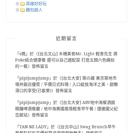
高雄好好玩
麵包超人
近期留言
「
s媽
」於〈
[台北文山] 木柵美食Mr. Light 輕食先生 將
Poke結合健康餐 還可以自己選配菜 打造五顏六色繽紛
的一餐
〉發佈留言
「
pipijumpjump
」於〈
[台北大安] 築の藏 東京築地市
場丼飯店優質 / 平價日式料理 / 入口綻放海洋之美，甜嫩
滑口的享受(已歇業)
〉發佈留言
「
pipijumpjump
」於〈
[台北大安] ABV地中海餐酒館
精釀啤酒餐廳 / 地中海異國風情輕食早午餐 / 捷運國父紀
念館站
〉發佈留言
「
TAN MI LADY
」於〈
[台北中山] Swag Brunch早午