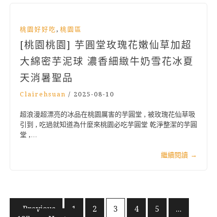
,
桃園好好吃
桃園區
[桃園桃園] 芋圓堂玫瑰花嫩仙草加超
大綿密芋泥球 濃香細緻牛奶雪花冰夏
天消暑聖品
Clairehsuan
/
2025-08-10
超浪漫超漂亮的冰品在桃園厲害的芋圓堂 , 被玫瑰花仙草吸
引到 , 吃過就知道為什麼來桃園必吃芋圓堂 乾淨整潔的芋圓
堂 ,…
繼續閱讀
→
文
« Previous
1
2
3
4
5
...