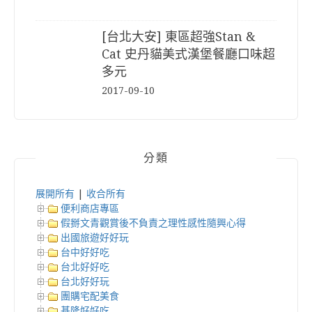
[台北大安] 東區超強Stan &
Cat 史丹貓美式漢堡餐廳口味超
多元
2017-09-10
分類
展開所有
|
收合所有
便利商店專區
假掰文青觀賞後不負責之理性感性隨興心得
出國旅遊好好玩
台中好好吃
台北好好吃
台北好好玩
團購宅配美食
基隆好好吃