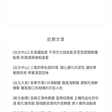
近期文章
[台北中山] 炙森鐵板屋 不用花大錢就能享受質感精緻鐵
板燒 和風蛋捲誰點誰愛
[台北中山] 三餐四季私廚料理 精心變化的菜色 讓你帶
著期待來 帶著滿意回味
[台北大安] 安東市場136海鮮麵 痛風海鮮麵 濃郁的海鮮
爆擊 饕客間口耳相傳的平民小吃
[新北板橋] 皇牌正港味餐廳 皇牌招牌飯 五種肉品吃好吃
滿 鬆化燒肉飯 銷魂脆皮燒肉外皮酥脆 誘人豬肉油脂香