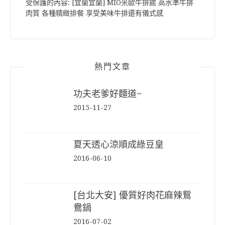
受保護的內容: [宜蘭宜蘭] MIO米歐牛排館 高水準牛排
肉質 各種精緻排餐 享受美味牛排還有儀式感
熱門文章
功夫老爹好麵道~
2015-11-27
夏天透心涼順成綠豆皇
2016-06-10
[台北大安] 優質好肉花麻辣鴛
鴦鍋
2016-07-02