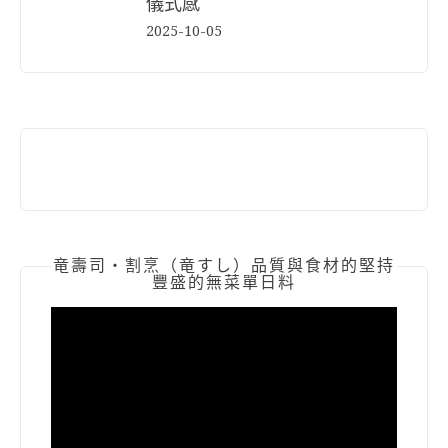
儀式感
2025-10-05
竜壽司‧割烹（竜すし）品質與食材的堅持
豐盛的無菜單日料
視
訊
播
放
器