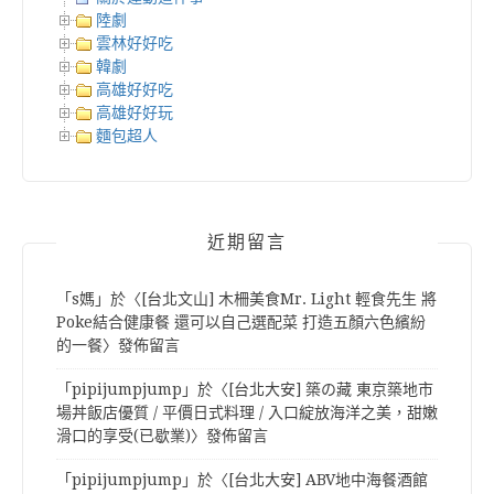
陸劇
雲林好好吃
韓劇
高雄好好吃
高雄好好玩
麵包超人
近期留言
「
s媽
」於〈
[台北文山] 木柵美食Mr. Light 輕食先生 將
Poke結合健康餐 還可以自己選配菜 打造五顏六色繽紛
的一餐
〉發佈留言
「
pipijumpjump
」於〈
[台北大安] 築の藏 東京築地市
場丼飯店優質 / 平價日式料理 / 入口綻放海洋之美，甜嫩
滑口的享受(已歇業)
〉發佈留言
「
pipijumpjump
」於〈
[台北大安] ABV地中海餐酒館