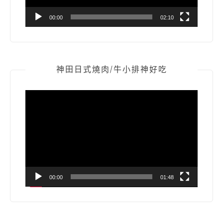
00:00
02:10
神田日式燒肉/牛小排神好吃
視
訊
播
放
器
00:00
01:48