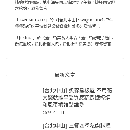
精釀啤酒餐廳 / 地中海異國風情輕食早午餐 / 捷運國父紀
念館站
〉發佈留言
「
TAN MI LADY
」於〈
[台北中山] Swag Brunch早午
餐餐點好吃平價划算桌遊遊戲無敵多
〉發佈留言
「
Joshua
」於〈
通化街美食大集合 / 通化街必吃 / 通化
街怎麼吃 / 通化街懶人包 / 通化街周邊美食
〉發佈留言
最新文章
[台北中山] 炙森鐵板屋 不用花
大錢就能享受質感精緻鐵板燒
和風蛋捲誰點誰愛
2026-01-11
[台北中山] 三餐四季私廚料理