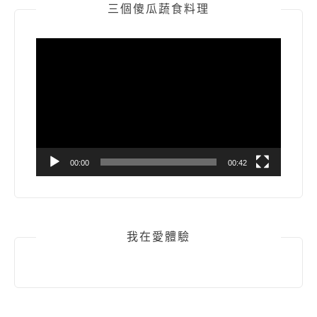
三個傻瓜蔬食料理
視
訊
播
放
器
00:00
00:42
我在愛體驗