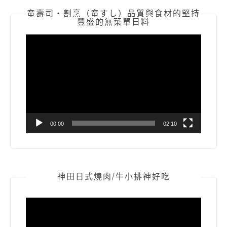
竜壽司‧割烹（竜すし）品質與食材的堅持
豐盛的無菜單日料
視
訊
播
放
器
00:00
02:10
神田日式燒肉/牛小排神好吃
視
訊
播