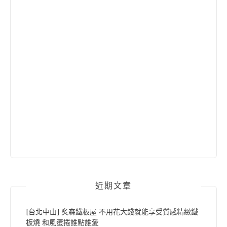
近期文章
[台北中山] 炙森鐵板屋 不用花大錢就能享受質感精緻鐵
板燒 和風蛋捲誰點誰愛