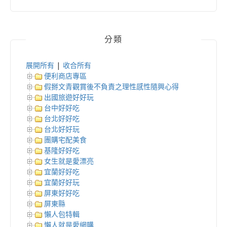
分類
展開所有
|
收合所有
便利商店專區
假掰文青觀賞後不負責之理性感性隨興心得
出國旅遊好好玩
台中好好吃
台北好好吃
台北好好玩
團購宅配美食
基隆好好吃
女生就是愛漂亮
宜蘭好好吃
宜蘭好好玩
屏東好好吃
屏東縣
懶人包特輯
懶人就是愛網購