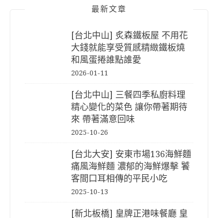
最新文章
[台北中山] 炙森鐵板屋 不用花
大錢就能享受質感精緻鐵板燒
和風蛋捲誰點誰愛
2026-01-11
[台北中山] 三餐四季私廚料理
精心變化的菜色 讓你帶著期待
來 帶著滿意回味
2025-10-26
[台北大安] 安東市場136海鮮麵
痛風海鮮麵 濃郁的海鮮爆擊 饕
客間口耳相傳的平民小吃
2025-10-13
[新北板橋] 皇牌正港味餐廳 皇