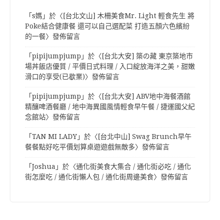
「
s媽
」於〈
[台北文山] 木柵美食Mr. Light 輕食先生 將
Poke結合健康餐 還可以自己選配菜 打造五顏六色繽紛
的一餐
〉發佈留言
「
pipijumpjump
」於〈
[台北大安] 築の藏 東京築地市
場丼飯店優質 / 平價日式料理 / 入口綻放海洋之美，甜嫩
滑口的享受(已歇業)
〉發佈留言
「
pipijumpjump
」於〈
[台北大安] ABV地中海餐酒館
精釀啤酒餐廳 / 地中海異國風情輕食早午餐 / 捷運國父紀
念館站
〉發佈留言
「
TAN MI LADY
」於〈
[台北中山] Swag Brunch早午
餐餐點好吃平價划算桌遊遊戲無敵多
〉發佈留言
「
Joshua
」於〈
通化街美食大集合 / 通化街必吃 / 通化
街怎麼吃 / 通化街懶人包 / 通化街周邊美食
〉發佈留言