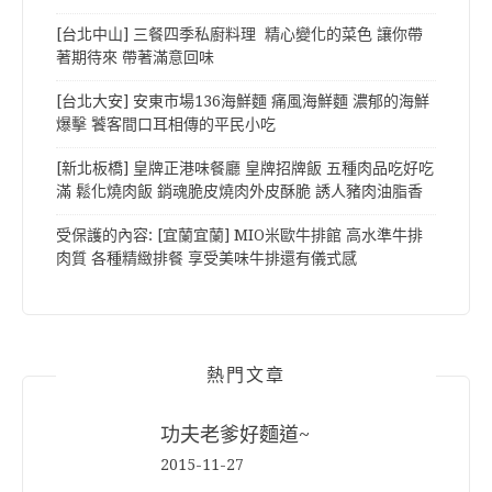
[台北中山] 三餐四季私廚料理 精心變化的菜色 讓你帶
著期待來 帶著滿意回味
[台北大安] 安東市場136海鮮麵 痛風海鮮麵 濃郁的海鮮
爆擊 饕客間口耳相傳的平民小吃
[新北板橋] 皇牌正港味餐廳 皇牌招牌飯 五種肉品吃好吃
滿 鬆化燒肉飯 銷魂脆皮燒肉外皮酥脆 誘人豬肉油脂香
受保護的內容: [宜蘭宜蘭] MIO米歐牛排館 高水準牛排
肉質 各種精緻排餐 享受美味牛排還有儀式感
熱門文章
功夫老爹好麵道~
2015-11-27