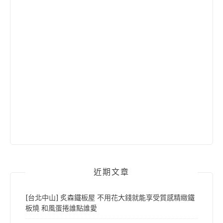
近期文章
[台北中山] 炙森鐵板屋 不用花大錢就能享受質感精緻鐵
板燒 和風蛋捲誰點誰愛