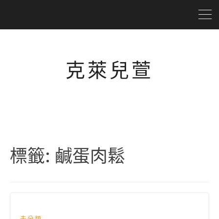
克萊兒萱
標籤:
鹹蛋肉鬆
未分類