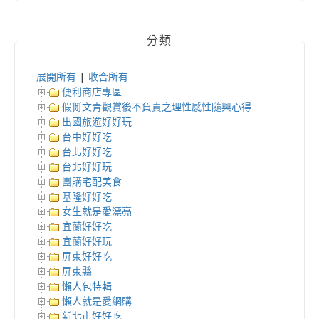
分類
展開所有
|
收合所有
便利商店專區
假掰文青觀賞後不負責之理性感性隨興心得
出國旅遊好好玩
台中好好吃
台北好好吃
台北好好玩
團購宅配美食
基隆好好吃
女生就是愛漂亮
宜蘭好好吃
宜蘭好好玩
屏東好好吃
屏東縣
懶人包特輯
懶人就是愛網購
新北市好好吃