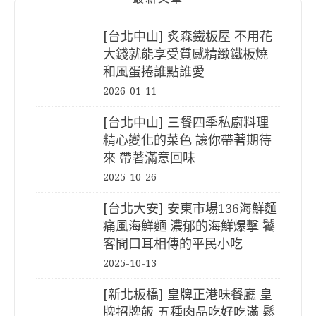
[台北中山] 炙森鐵板屋 不用花
大錢就能享受質感精緻鐵板燒
和風蛋捲誰點誰愛
2026-01-11
[台北中山] 三餐四季私廚料理
精心變化的菜色 讓你帶著期待
來 帶著滿意回味
2025-10-26
[台北大安] 安東市場136海鮮麵
痛風海鮮麵 濃郁的海鮮爆擊 饕
客間口耳相傳的平民小吃
2025-10-13
[新北板橋] 皇牌正港味餐廳 皇
牌招牌飯 五種肉品吃好吃滿 鬆