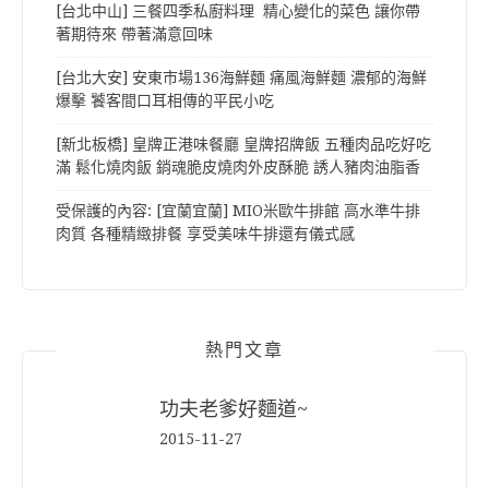
[台北中山] 三餐四季私廚料理 精心變化的菜色 讓你帶
著期待來 帶著滿意回味
[台北大安] 安東市場136海鮮麵 痛風海鮮麵 濃郁的海鮮
爆擊 饕客間口耳相傳的平民小吃
[新北板橋] 皇牌正港味餐廳 皇牌招牌飯 五種肉品吃好吃
滿 鬆化燒肉飯 銷魂脆皮燒肉外皮酥脆 誘人豬肉油脂香
受保護的內容: [宜蘭宜蘭] MIO米歐牛排館 高水準牛排
肉質 各種精緻排餐 享受美味牛排還有儀式感
熱門文章
功夫老爹好麵道~
2015-11-27