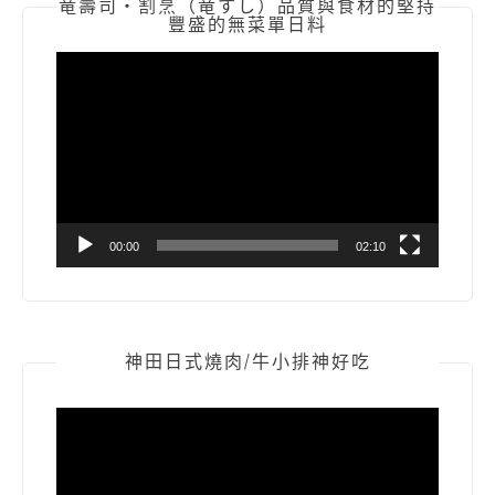
竜壽司‧割烹（竜すし）品質與食材的堅持
豐盛的無菜單日料
視
訊
播
放
器
00:00
02:10
神田日式燒肉/牛小排神好吃
視
訊
播
放