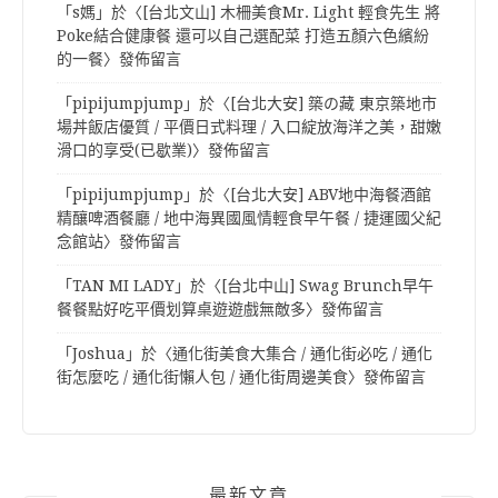
「
s媽
」於〈
[台北文山] 木柵美食Mr. Light 輕食先生 將
Poke結合健康餐 還可以自己選配菜 打造五顏六色繽紛
的一餐
〉發佈留言
「
pipijumpjump
」於〈
[台北大安] 築の藏 東京築地市
場丼飯店優質 / 平價日式料理 / 入口綻放海洋之美，甜嫩
滑口的享受(已歇業)
〉發佈留言
「
pipijumpjump
」於〈
[台北大安] ABV地中海餐酒館
精釀啤酒餐廳 / 地中海異國風情輕食早午餐 / 捷運國父紀
念館站
〉發佈留言
「
TAN MI LADY
」於〈
[台北中山] Swag Brunch早午
餐餐點好吃平價划算桌遊遊戲無敵多
〉發佈留言
「
Joshua
」於〈
通化街美食大集合 / 通化街必吃 / 通化
街怎麼吃 / 通化街懶人包 / 通化街周邊美食
〉發佈留言
最新文章