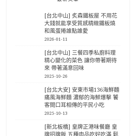
[台北中山] 炙森鐵板屋 不用花
大錢就能享受質感精緻鐵板燒
和風蛋捲誰點誰愛
2026-01-11
[台北中山] 三餐四季私廚料理
精心變化的菜色 讓你帶著期待
來 帶著滿意回味
2025-10-26
[台北大安] 安東市場136海鮮麵
痛風海鮮麵 濃郁的海鮮爆擊 饕
客間口耳相傳的平民小吃
2025-10-13
[新北板橋] 皇牌正港味餐廳 皇
牌招牌飯 五種肉品吃好吃滿 鬆