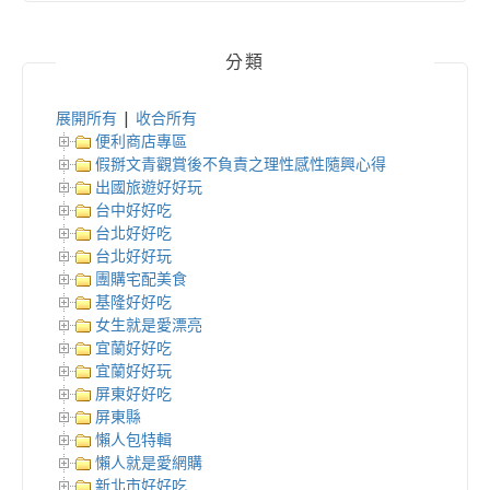
分類
展開所有
|
收合所有
便利商店專區
假掰文青觀賞後不負責之理性感性隨興心得
出國旅遊好好玩
台中好好吃
台北好好吃
台北好好玩
團購宅配美食
基隆好好吃
女生就是愛漂亮
宜蘭好好吃
宜蘭好好玩
屏東好好吃
屏東縣
懶人包特輯
懶人就是愛網購
新北市好好吃