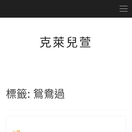
克萊兒萱
標籤:
鴛鴦過
火鍋