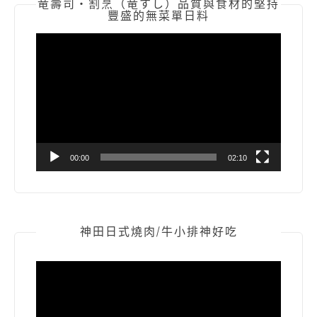
竜壽司‧割烹（竜すし）品質與食材的堅持
豐盛的無菜單日料
視
訊
播
放
器
00:00
02:10
神田日式燒肉/牛小排神好吃
視
訊
播
放