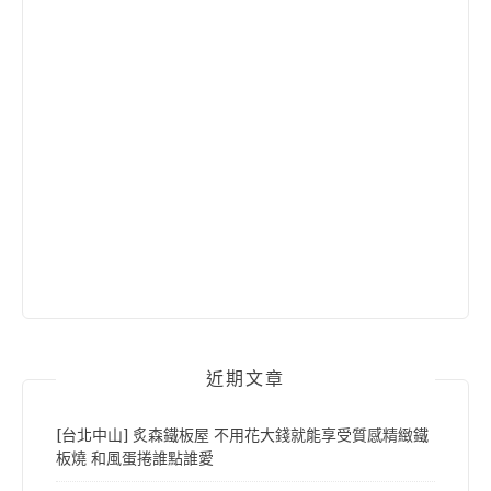
近期文章
[台北中山] 炙森鐵板屋 不用花大錢就能享受質感精緻鐵
板燒 和風蛋捲誰點誰愛