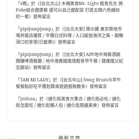
「
s媽
」於〈
[台北文山] 木柵美食Mr. Light 輕食先生 將
Poke結合健康餐 還可以自己選配菜 打造五顏六色繽紛
的一餐
〉發佈留言
「
pipijumpjump
」於〈
[台北大安] 築の藏 東京築地市
場丼飯店優質 / 平價日式料理 / 入口綻放海洋之美，甜嫩
滑口的享受(已歇業)
〉發佈留言
「
pipijumpjump
」於〈
[台北大安] ABV地中海餐酒館
精釀啤酒餐廳 / 地中海異國風情輕食早午餐 / 捷運國父紀
念館站
〉發佈留言
「
TAN MI LADY
」於〈
[台北中山] Swag Brunch早午
餐餐點好吃平價划算桌遊遊戲無敵多
〉發佈留言
「
Joshua
」於〈
通化街美食大集合 / 通化街必吃 / 通化
街怎麼吃 / 通化街懶人包 / 通化街周邊美食
〉發佈留言
最新文章