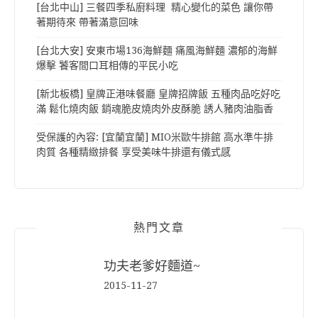
[台北中山] 三餐四季私廚料理 精心變化的菜色 讓你帶
著期待來 帶著滿意回味
[台北大安] 安東市場136海鮮麵 痛風海鮮麵 濃郁的海鮮
爆擊 饕客間口耳相傳的平民小吃
[新北板橋] 皇牌正港味餐廳 皇牌招牌飯 五種肉品吃好吃
滿 鬆化燒肉飯 銷魂脆皮燒肉外皮酥脆 誘人豬肉油脂香
受保護的內容: [宜蘭宜蘭] MIO米歐牛排館 高水準牛排
肉質 各種精緻排餐 享受美味牛排還有儀式感
熱門文章
功夫老爹好麵道~
2015-11-27