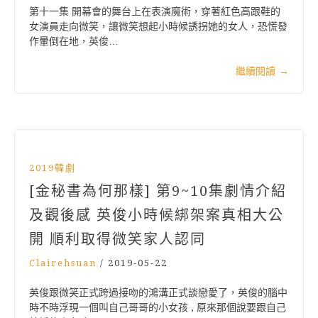
第十一集 開幕會的舞台上在表演魔術，穿著紅色高跟鞋的
女演員走向微笑，讓微笑想起小時候誘拐她的女人，恐慌發
作暈倒在地，英俊…
繼續閱讀
→
2019韓劇
[金秘書為何那樣] 第9~10集劇情介紹
及觀後感 英俊小時候綁架案真相大公
開 順利取得微笑家人認同
Clairehsuan
/
2019-05-22
英俊跟微笑正式跨過接吻的鴻溝正式談戀愛了，英俊的腦中
時不時浮現一個叫自己哥哥的小女孩 , 原來那個說要跟自己