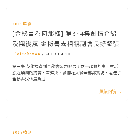
2019韓劇
[金秘書為何那樣] 第3~4集劇情介紹
及觀後感 金秘書去相親副會長好緊張
Clairehsuan
/
2019-04-10
第三集 英俊調查到金秘書最想跟男朋友一起做的事，童話
般遊樂園的約會、看煙火、餐廳吃大餐全部都實現，還送了
金秘書說他最想要…
繼續閱讀
→
2019韓劇