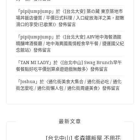
「
pipijumpjump
」於〈
[台北大安] 築の藏 東京築地市
場丼飯店優質 / 平價日式料理 / 入口綻放海洋之美，甜嫩
滑口的享受(已歇業)
〉發佈留言
「
pipijumpjump
」於〈
[台北大安] ABV地中海餐酒館
精釀啤酒餐廳 / 地中海異國風情輕食早午餐 / 捷運國父紀
念館站
〉發佈留言
「
TAN MI LADY
」於〈
[台北中山] Swag Brunch早午
餐餐點好吃平價划算桌遊遊戲無敵多
〉發佈留言
「
Joshua
」於〈
通化街美食大集合 / 通化街必吃 / 通化
街怎麼吃 / 通化街懶人包 / 通化街周邊美食
〉發佈留言
最新文章
[台北中山] 炙森鐵板屋 不用花