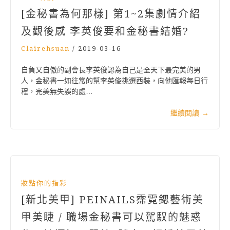
[金秘書為何那樣] 第1~2集劇情介紹
及觀後感 李英俊要和金秘書結婚?
Clairehsuan
/
2019-03-16
自負又自傲的副會長李英俊認為自己是全天下最完美的男
人，金秘書一如往常的幫李英俊挑選西裝，向他匯報每日行
程，完美無失誤的處…
繼續閱讀
→
妝點你的指彩
[新北美甲] PEINAILS霈霓鍶藝術美
甲美睫 / 職場金秘書可以駕馭的魅惑