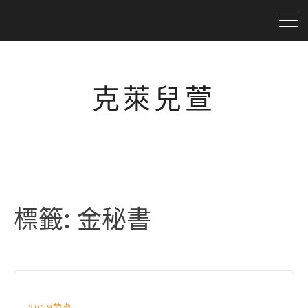
克萊兒萱
標籤:
金秘書
2019韓劇