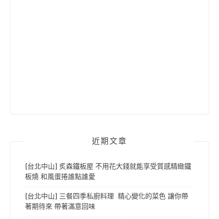
近期文章
[台北中山] 炙森鐵板屋 不用花大錢就能享受質感精緻鐵
板燒 和風蛋捲誰點誰愛
[台北中山] 三餐四季私廚料理 精心變化的菜色 讓你帶
著期待來 帶著滿意回味