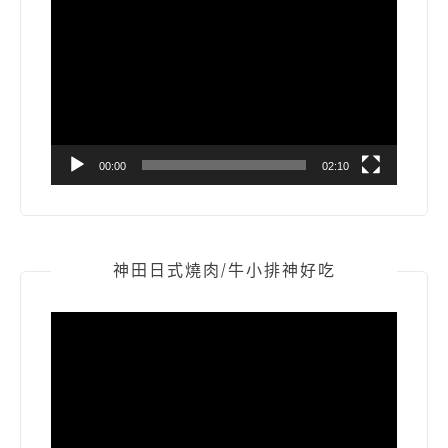
訊
播
放
器
00:00
02:10
神田日式燒肉/牛小排神好吃
視
訊
播
放
器