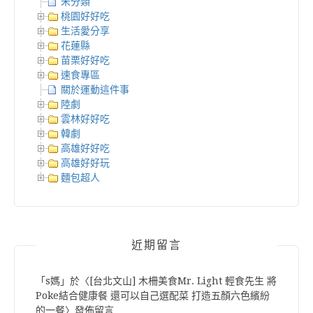
未分類
桃園好好吃
生活愛分享
花蓮縣
苗栗好好吃
速食專區
關於運動這件事
陸劇
雲林好好吃
韓劇
高雄好好吃
高雄好好玩
麵包超人
近期留言
「
s媽
」於〈
[台北文山] 木柵美食Mr. Light 輕食先生 將
Poke結合健康餐 還可以自己選配菜 打造五顏六色繽紛
的一餐
〉發佈留言