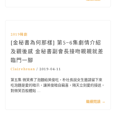
2019韓劇
[金秘書為何那樣] 第5~6集劇情介紹
及觀後感 金秘書副會長接吻親親就差
臨門一腳
Clairehsuan
/
2019-04-11
第五集 微笑煮了泡麵給英俊吃，朴社長說女生邀請留下來
吃泡麵是愛的暗示，讓英俊暗自竊喜，隔天立刻愛的接送，
對微笑百般體貼 …
繼續閱讀
→