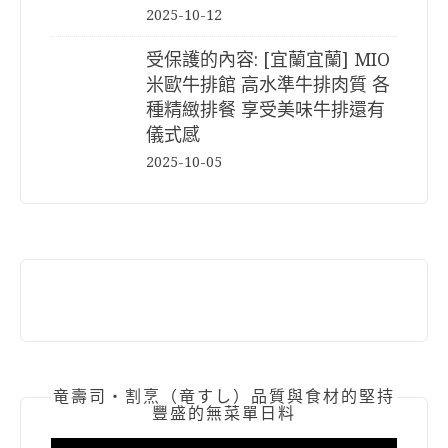
2025-10-12
受保護的內容: [宜蘭宜蘭] MIO
米歐牛排館 高水準牛排肉質 各
種精緻排餐 享受美味牛排還有
儀式感
2025-10-05
竜壽司‧割烹（竜すし）品質與食材的堅持
豐盛的無菜單日料
視