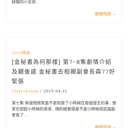
結婚的小女孩…
繼續閱讀
→
2019韓劇
[金秘書為何那樣] 第7~8集劇情介紹
及觀後感 金秘書去相親副會長森77好
緊張
Clairehsuan
/
2019-04-21
第七集 英俊問微笑是不是知道了小時候在廢墟發生的事 , 微
笑也想起小時候的哥哥 , 隱約總覺得是不是小時候就認識副
會長了…
繼續閱讀
→