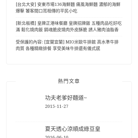
[台北大安] 安東市場136海鮮麵 痛風海鮮麵 濃郁的海鮮
爆擊 饕客間口耳相傳的平民小吃
[新北板橋] 皇牌正港味餐廳 皇牌招牌飯 五種肉品吃好吃
滿 鬆化燒肉飯 銷魂脆皮燒肉外皮酥脆 誘人豬肉油脂香
受保護的內容: [宜蘭宜蘭] MIO米歐牛排館 高水準牛排
肉質 各種精緻排餐 享受美味牛排還有儀式感
熱門文章
功夫老爹好麵道~
2015-11-27
夏天透心涼順成綠豆皇
2016-06-10