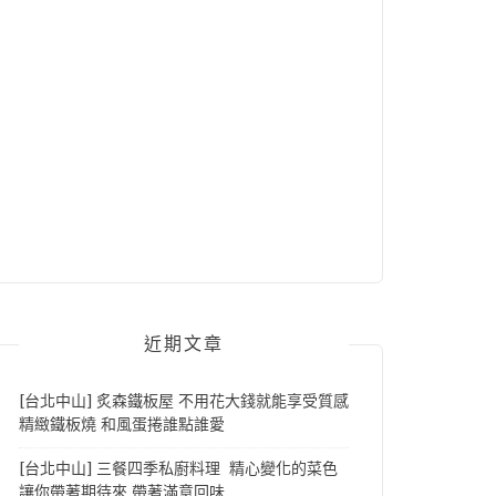
近期文章
[台北中山] 炙森鐵板屋 不用花大錢就能享受質感
精緻鐵板燒 和風蛋捲誰點誰愛
[台北中山] 三餐四季私廚料理 精心變化的菜色
讓你帶著期待來 帶著滿意回味