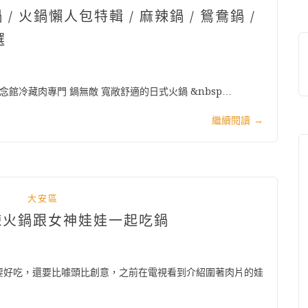
 火鍋懶人包特輯 / 麻辣鍋 / 鴛鴦鍋 /
選
念館冷藏肉專門 鍋無敵 寬敞舒適的日式火鍋 &nbsp…
繼續閱讀
→
大安區
麻辣火鍋跟女神娃娃一起吃鍋
要好吃，還要比噱頭比創意，之前在電視看到介紹圍著肉片的娃