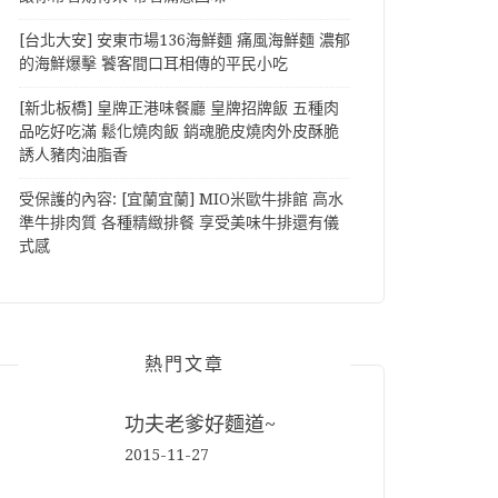
[台北大安] 安東市場136海鮮麵 痛風海鮮麵 濃郁
的海鮮爆擊 饕客間口耳相傳的平民小吃
[新北板橋] 皇牌正港味餐廳 皇牌招牌飯 五種肉
品吃好吃滿 鬆化燒肉飯 銷魂脆皮燒肉外皮酥脆
誘人豬肉油脂香
受保護的內容: [宜蘭宜蘭] MIO米歐牛排館 高水
準牛排肉質 各種精緻排餐 享受美味牛排還有儀
式感
熱門文章
功夫老爹好麵道~
2015-11-27