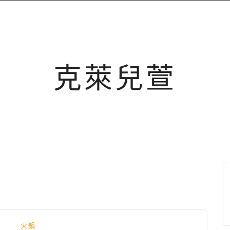
克萊兒萱
火鍋