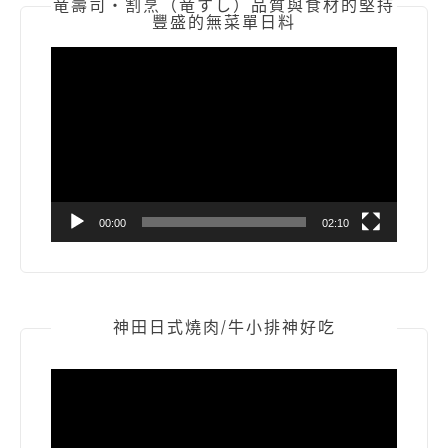
竜壽司‧割烹（竜すし）品質與食材的堅持
豐盛的無菜單日料
視
訊
播
放
器
00:00
02:10
神田日式燒肉/牛小排神好吃
視
訊
播
放