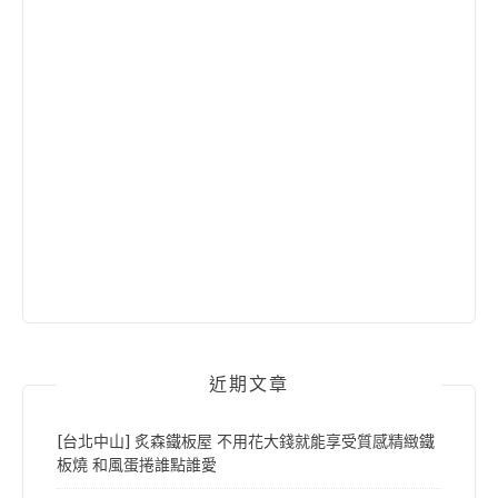
近期文章
[台北中山] 炙森鐵板屋 不用花大錢就能享受質感精緻鐵
板燒 和風蛋捲誰點誰愛