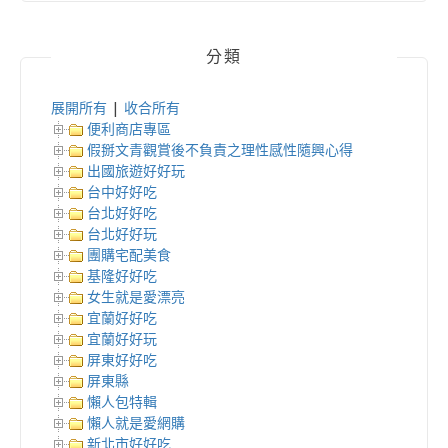
分類
展開所有
|
收合所有
便利商店專區
假掰文青觀賞後不負責之理性感性隨興心得
出國旅遊好好玩
台中好好吃
台北好好吃
台北好好玩
團購宅配美食
基隆好好吃
女生就是愛漂亮
宜蘭好好吃
宜蘭好好玩
屏東好好吃
屏東縣
懶人包特輯
懶人就是愛網購
新北市好好吃