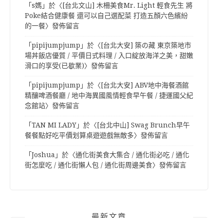
「
s媽
」於〈
[台北文山] 木柵美食Mr. Light 輕食先生 將
Poke結合健康餐 還可以自己選配菜 打造五顏六色繽紛
的一餐
〉發佈留言
「
pipijumpjump
」於〈
[台北大安] 築の藏 東京築地市
場丼飯店優質 / 平價日式料理 / 入口綻放海洋之美，甜嫩
滑口的享受(已歇業)
〉發佈留言
「
pipijumpjump
」於〈
[台北大安] ABV地中海餐酒館
精釀啤酒餐廳 / 地中海異國風情輕食早午餐 / 捷運國父紀
念館站
〉發佈留言
「
TAN MI LADY
」於〈
[台北中山] Swag Brunch早午
餐餐點好吃平價划算桌遊遊戲無敵多
〉發佈留言
「
Joshua
」於〈
通化街美食大集合 / 通化街必吃 / 通化
街怎麼吃 / 通化街懶人包 / 通化街周邊美食
〉發佈留言
最新文章