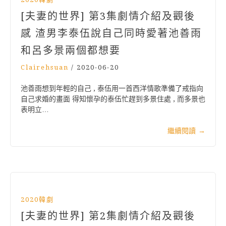
[夫妻的世界] 第3集劇情介紹及觀後
感 渣男李泰伍說自己同時愛著池善雨
和呂多景兩個都想要
Clairehsuan
/
2020-06-20
池善雨想到年輕的自己 , 泰伍用一首西洋情歌準備了戒指向
自己求婚的畫面 得知懷孕的泰伍忙趕到多景住處 , 而多景也
表明立…
繼續閱讀
→
2020韓劇
[夫妻的世界] 第2集劇情介紹及觀後