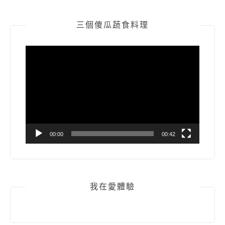
三個傻瓜蔬食料理
視
訊
播
放
器
00:00
00:42
我在愛體驗