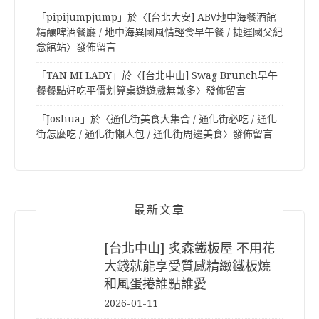
「
pipijumpjump
」於〈
[台北大安] ABV地中海餐酒館
精釀啤酒餐廳 / 地中海異國風情輕食早午餐 / 捷運國父紀
念館站
〉發佈留言
「
TAN MI LADY
」於〈
[台北中山] Swag Brunch早午
餐餐點好吃平價划算桌遊遊戲無敵多
〉發佈留言
「
Joshua
」於〈
通化街美食大集合 / 通化街必吃 / 通化
街怎麼吃 / 通化街懶人包 / 通化街周邊美食
〉發佈留言
最新文章
[台北中山] 炙森鐵板屋 不用花
大錢就能享受質感精緻鐵板燒
和風蛋捲誰點誰愛
2026-01-11