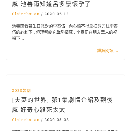
感 池善雨知道呂多景懷孕了
Clairehsuan
/
2020-06-13
池善雨看著生日派對的李泰伍 , 內心恨不得拿把剪刀往李泰
伍的心刺下 , 但理智終究戰勝情感 , 李泰伍在朋友眾人的祝
福下…
繼續閱讀
→
2020韓劇
[夫妻的世界] 第1集劇情介紹及觀後
感 好奇心殺死太太
Clairehsuan
/
2020-05-08