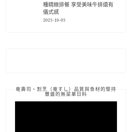
種精緻排餐 享受美味牛排還有
儀式感
2025-10-05
竜壽司‧割烹（竜すし）品質與食材的堅持
豐盛的無菜單日料
視
訊
播
放
器