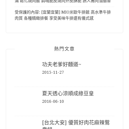
滿 鬆化燒肉飯 銷魂脆皮燒肉外皮酥脆 誘人豬肉油脂香
受保護的內容: [宜蘭宜蘭] MIO米歐牛排館 高水準牛排
肉質 各種精緻排餐 享受美味牛排還有儀式感
熱門文章
功夫老爹好麵道~
2015-11-27
夏天透心涼順成綠豆皇
2016-06-10
[台北大安] 優質好肉花麻辣鴛