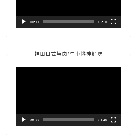
00:00
02:10
神田日式燒肉/牛小排神好吃
視
訊
播
放
器
00:00
01:48