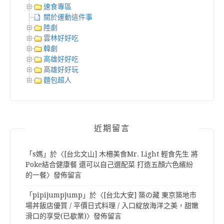
速食專區
關於運動這件事
陸劇
雲林好好吃
韓劇
高雄好好吃
高雄好好玩
麵包超人
近期留言
「
s媽
」於〈
[台北文山] 木柵美食Mr. Light 輕食先生 將
Poke結合健康餐 還可以自己選配菜 打造五顏六色繽紛
的一餐
〉發佈留言
「
pipijumpjump
」於〈
[台北大安] 築の藏 東京築地市
場丼飯店優質 / 平價日式料理 / 入口綻放海洋之美，甜嫩
滑口的享受(已歇業)
〉發佈留言