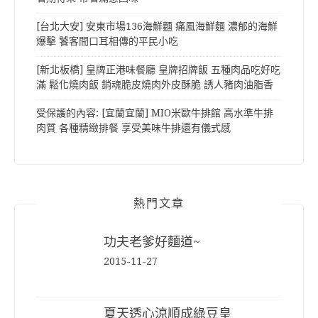
[台北大安] 安東市場136海鮮麵 痛風海鮮麵 濃郁的海鮮
爆擊 饕客間口耳相傳的平民小吃
[新北板橋] 皇牌正港味餐廳 皇牌招牌飯 五種肉品吃好吃
滿 鬆化燒肉飯 銷魂脆皮燒肉外皮酥脆 誘人豬肉油脂香
受保護的內容: [宜蘭宜蘭] MIO米歐牛排館 高水準牛排
肉質 各種精緻排餐 享受美味牛排還有儀式感
熱門文章
功夫老爹好麵道~
2015-11-27
夏天透心涼順成綠豆皇