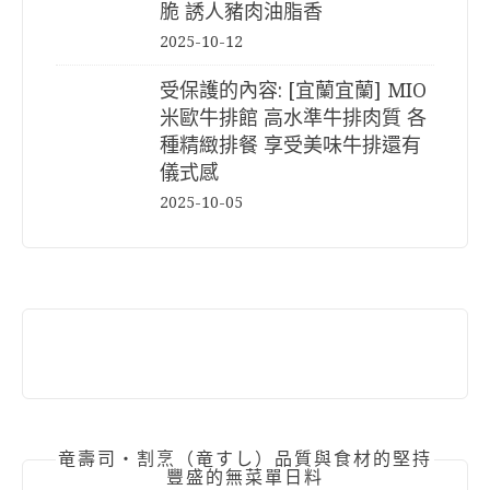
脆 誘人豬肉油脂香
2025-10-12
受保護的內容: [宜蘭宜蘭] MIO
米歐牛排館 高水準牛排肉質 各
種精緻排餐 享受美味牛排還有
儀式感
2025-10-05
竜壽司‧割烹（竜すし）品質與食材的堅持
豐盛的無菜單日料