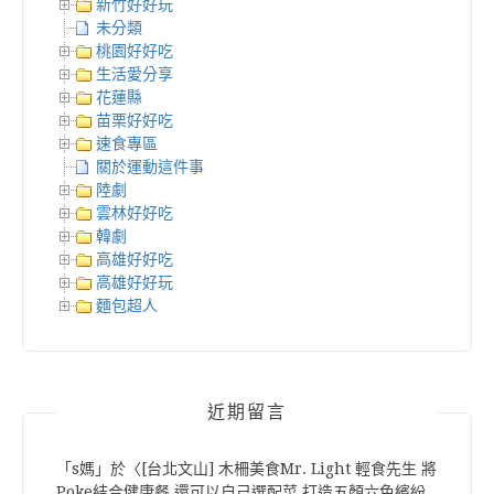
新竹好好玩
未分類
桃園好好吃
生活愛分享
花蓮縣
苗栗好好吃
速食專區
關於運動這件事
陸劇
雲林好好吃
韓劇
高雄好好吃
高雄好好玩
麵包超人
近期留言
「
s媽
」於〈
[台北文山] 木柵美食Mr. Light 輕食先生 將
Poke結合健康餐 還可以自己選配菜 打造五顏六色繽紛