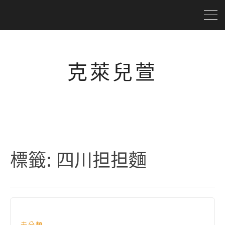
克萊兒萱
標籤:
四川担担麵
未分類