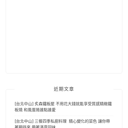
近期文章
[台北中山] 炙森鐵板屋 不用花大錢就能享受質感精緻鐵
板燒 和風蛋捲誰點誰愛
[台北中山] 三餐四季私廚料理 精心變化的菜色 讓你帶
著期待來 帶著滿意回味