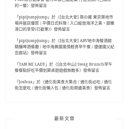
的一餐
〉發佈留言
「
pipijumpjump
」於〈
[台北大安] 築の藏 東京築地市
場丼飯店優質 / 平價日式料理 / 入口綻放海洋之美，甜嫩
滑口的享受(已歇業)
〉發佈留言
「
pipijumpjump
」於〈
[台北大安] ABV地中海餐酒館
精釀啤酒餐廳 / 地中海異國風情輕食早午餐 / 捷運國父紀
念館站
〉發佈留言
「
TAN MI LADY
」於〈
[台北中山] Swag Brunch早午
餐餐點好吃平價划算桌遊遊戲無敵多
〉發佈留言
「
Joshua
」於〈
通化街美食大集合 / 通化街必吃 / 通化
街怎麼吃 / 通化街懶人包 / 通化街周邊美食
〉發佈留言
最新文章