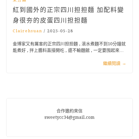
紅到國外的正宗四川担担麵 加配料變
身很夯的皮蛋四川担担麵
Clairehsuan
/
2025-05-28
金博家又有厲害的正宗四川担担麵 , 滾水煮麵不到10分鐘就
能煮好 , 拌上醬料直接開吃 , 還不輸麵館 , 一定要囤起來…
繼續閱讀
→
合作邀約來信
sweetycc34@gmail.com