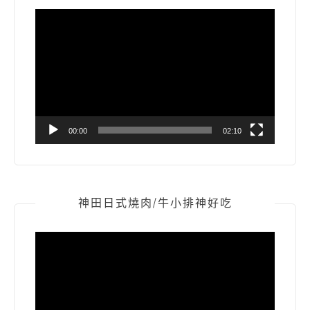
視
訊
播
放
器
00:00
02:10
神田日式燒肉/牛小排神好吃
視
訊
播
放
器