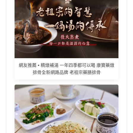
網友推薦 • 精燉補湯 一年四季都可以喝 康寶藥燉
排骨全新網路品牌 老祖宗藥膳排骨