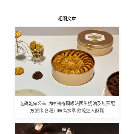
相關文章
吃餅乾做公益 咕咕曲奇頂級法國生奶油及無蛋配
方製作 各種口味高水準 餅乾迷人酥鬆