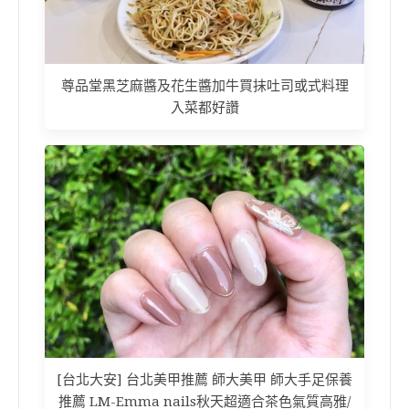
尊品堂黑芝麻醬及花生醬加牛買抹吐司或式料理
入菜都好讚
[台北大安] 台北美甲推薦 師大美甲 師大手足保養
推薦 LM-Emma nails秋天超適合茶色氣質高雅/