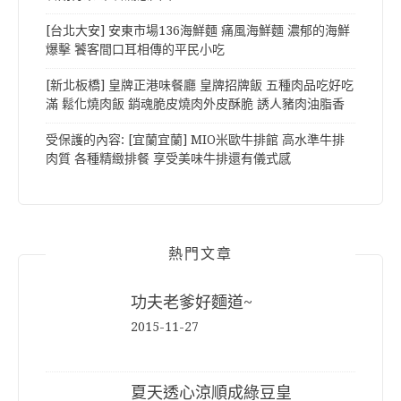
[台北大安] 安東市場136海鮮麵 痛風海鮮麵 濃郁的海鮮
爆擊 饕客間口耳相傳的平民小吃
[新北板橋] 皇牌正港味餐廳 皇牌招牌飯 五種肉品吃好吃
滿 鬆化燒肉飯 銷魂脆皮燒肉外皮酥脆 誘人豬肉油脂香
受保護的內容: [宜蘭宜蘭] MIO米歐牛排館 高水準牛排
肉質 各種精緻排餐 享受美味牛排還有儀式感
熱門文章
功夫老爹好麵道~
2015-11-27
夏天透心涼順成綠豆皇