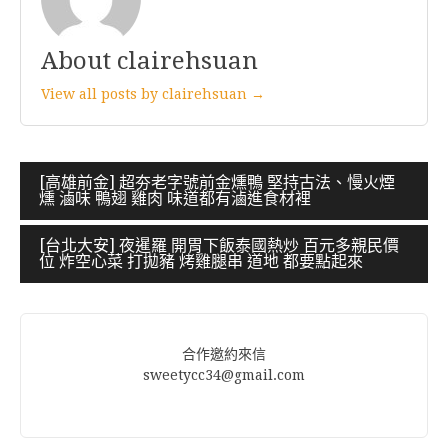
About clairehsuan
View all posts by clairehsuan →
文
[高雄前金] 超夯老字號前金燻鴨 堅持古法、慢火煙
燻 滷味 鴨翅 雞肉 味道都有滷進食材裡
章
導
[台北大安] 夜暹羅 開胃下飯泰國熱炒 百元多親民價
位 炸空心菜 打拋豬 烤雞腿串 道地 都要點起來
覽
合作邀約來信
sweetycc34@gmail.com