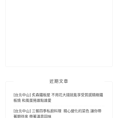
近期文章
[台北中山] 炙森鐵板屋 不用花大錢就能享受質感精緻鐵
板燒 和風蛋捲誰點誰愛
[台北中山] 三餐四季私廚料理 精心變化的菜色 讓你帶
著期待來 帶著滿意回味