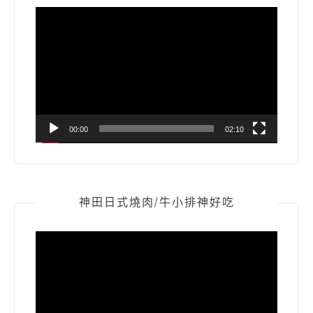
視
訊
播
放
器
00:00
02:10
神田日式燒肉/牛小排神好吃
視
訊
播
放
器