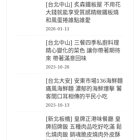
[台北中山] 炙森鐵板屋 不用花
大錢就能享受質感精緻鐵板燒
和風蛋捲誰點誰愛
2026-01-11
[台北中山] 三餐四季私廚料理
精心變化的菜色 讓你帶著期待
來 帶著滿意回味
2025-10-26
[台北大安] 安東市場136海鮮麵
痛風海鮮麵 濃郁的海鮮爆擊 饕
客間口耳相傳的平民小吃
2025-10-13
[新北板橋] 皇牌正港味餐廳 皇
牌招牌飯 五種肉品吃好吃滿 鬆
化燒肉飯 銷魂脆皮燒肉外皮酥