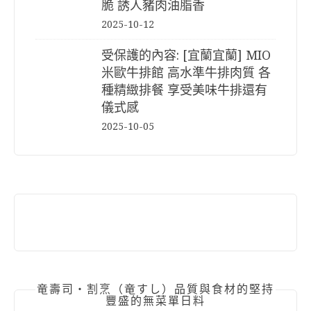
脆 誘人豬肉油脂香
2025-10-12
受保護的內容: [宜蘭宜蘭] MIO
米歐牛排館 高水準牛排肉質 各
種精緻排餐 享受美味牛排還有
儀式感
2025-10-05
竜壽司‧割烹（竜すし）品質與食材的堅持
豐盛的無菜單日料