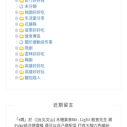
新竹好好玩
未分類
桃園好好吃
生活愛分享
花蓮縣
苗栗好好吃
速食專區
關於運動這件事
陸劇
雲林好好吃
韓劇
高雄好好吃
高雄好好玩
麵包超人
近期留言
「
s媽
」於〈
[台北文山] 木柵美食Mr. Light 輕食先生 將
Poke結合健康餐 還可以自己選配菜 打造五顏六色繽紛