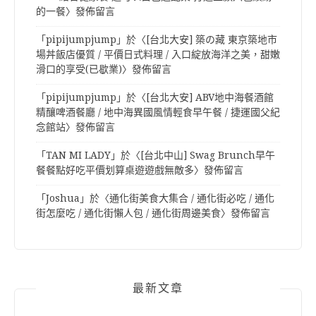
的一餐
〉發佈留言
「
pipijumpjump
」於〈
[台北大安] 築の藏 東京築地市
場丼飯店優質 / 平價日式料理 / 入口綻放海洋之美，甜嫩
滑口的享受(已歇業)
〉發佈留言
「
pipijumpjump
」於〈
[台北大安] ABV地中海餐酒館
精釀啤酒餐廳 / 地中海異國風情輕食早午餐 / 捷運國父紀
念館站
〉發佈留言
「
TAN MI LADY
」於〈
[台北中山] Swag Brunch早午
餐餐點好吃平價划算桌遊遊戲無敵多
〉發佈留言
「
Joshua
」於〈
通化街美食大集合 / 通化街必吃 / 通化
街怎麼吃 / 通化街懶人包 / 通化街周邊美食
〉發佈留言
最新文章