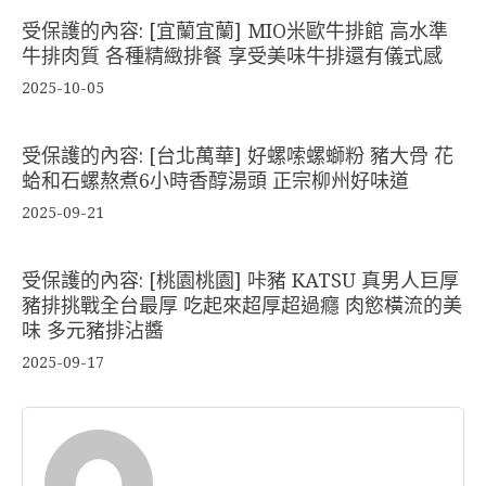
受保護的內容: [宜蘭宜蘭] MIO米歐牛排館 高水準
牛排肉質 各種精緻排餐 享受美味牛排還有儀式感
2025-10-05
受保護的內容: [台北萬華] 好螺嗦螺螄粉 豬大骨 花
蛤和石螺熬煮6小時香醇湯頭 正宗柳州好味道
2025-09-21
受保護的內容: [桃園桃園] 咔豬 KATSU 真男人巨厚
豬排挑戰全台最厚 吃起來超厚超過癮 肉慾橫流的美
味 多元豬排沾醬
2025-09-17