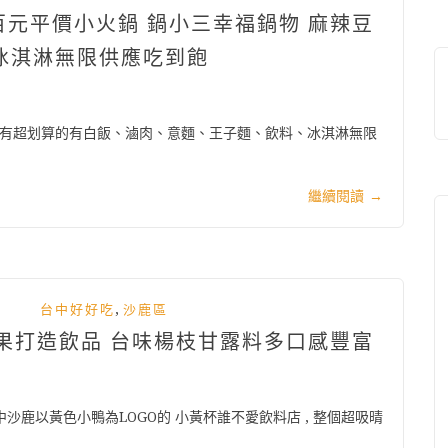
百元平價小火鍋 鍋小三幸福鍋物 麻辣豆
 冰淇淋無限供應吃到飽
, 有超划算的有白飯、滷肉、意麵、王子麵、飲料、冰淇淋無限
繼續閱讀
→
,
台中好好吃
沙鹿區
水果打造飲品 台味楊枝甘露料多口感豐富
中沙鹿以黃色小鴨為LOGO的 小黃杯誰不愛飲料店 , 整個超吸晴