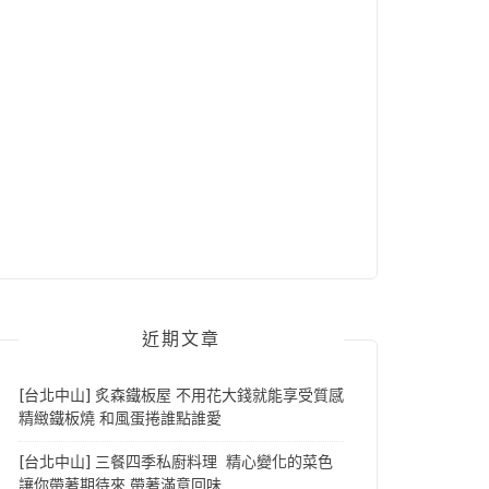
近期文章
[台北中山] 炙森鐵板屋 不用花大錢就能享受質感
精緻鐵板燒 和風蛋捲誰點誰愛
[台北中山] 三餐四季私廚料理 精心變化的菜色
讓你帶著期待來 帶著滿意回味