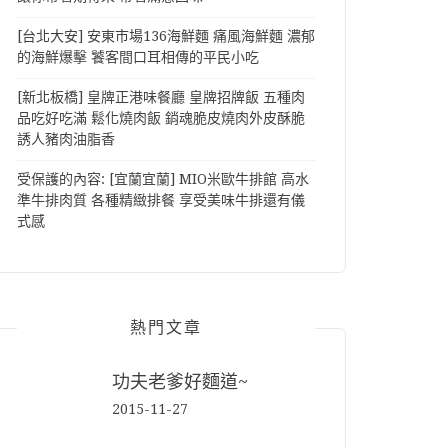
[台北大安] 安東市場136海鮮麵 痛風海鮮麵 濃郁
的海鮮爆擊 饕客間口耳相傳的平民小吃
[新北板橋] 皇牌正港味餐廳 皇牌招牌飯 五種肉
品吃好吃滿 鬆化燒肉飯 銷魂脆皮燒肉外皮酥脆
誘人豬肉油脂香
受保護的內容: [宜蘭宜蘭] MIO米歐牛排館 高水
準牛排肉質 各種精緻排餐 享受美味牛排還有儀
式感
熱門文章
功夫老爹好麵道~
2015-11-27