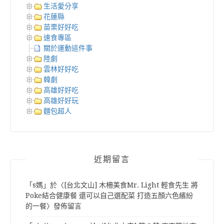
生活愛分享
花蓮縣
苗栗好好吃
速食專區
關於運動這件事
陸劇
雲林好好吃
韓劇
高雄好好吃
高雄好好玩
麵包超人
近期留言
「
s媽
」於〈
[台北文山] 木柵美食Mr. Light 輕食先生 將
Poke結合健康餐 還可以自己選配菜 打造五顏六色繽紛
的一餐
〉發佈留言