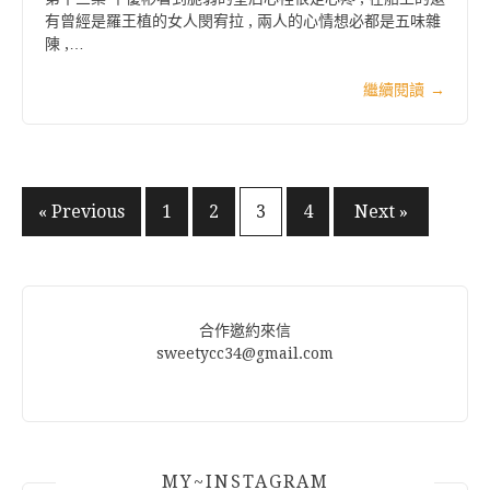
有曾經是羅王植的女人閔宥拉 , 兩人的心情想必都是五味雜
陳 ,…
繼續閱讀
→
文
« Previous
1
2
3
4
Next »
章
分
頁
合作邀約來信
sweetycc34@gmail.com
MY~INSTAGRAM