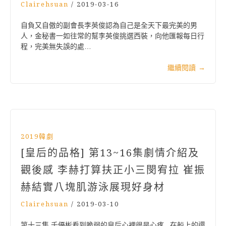
Clairehsuan
/
2019-03-16
自負又自傲的副會長李英俊認為自己是全天下最完美的男
人，金秘書一如往常的幫李英俊挑選西裝，向他匯報每日行
程，完美無失誤的處…
繼續閱讀
→
2019韓劇
[皇后的品格] 第13~16集劇情介紹及
觀後感 李赫打算扶正小三閔宥拉 崔振
赫結實八塊肌游泳展現好身材
Clairehsuan
/
2019-03-10
第十三集 千優彬看到脆弱的皇后心裡很是心疼 , 在船上的還