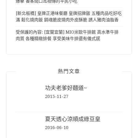
爆擊 饕客間口耳相傳的平民小吃
[新北板橋] 皇牌正港味餐廳 皇牌招牌飯 五種肉品吃好吃
滿 鬆化燒肉飯 銷魂脆皮燒肉外皮酥脆 誘人豬肉油脂香
受保護的內容: [宜蘭宜蘭] MIO米歐牛排館 高水準牛排
肉質 各種精緻排餐 享受美味牛排還有儀式感
熱門文章
功夫老爹好麵道~
2015-11-27
夏天透心涼順成綠豆皇
2016-06-10