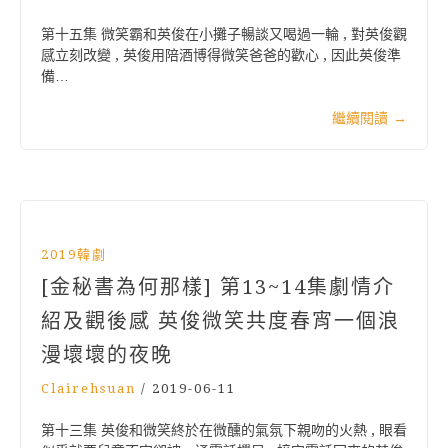
第十五集 微笑霸和英俊在小攤子暢談又喝過一輪 , 對英俊觀
感立刻改變 , 英俊用陪酒博得微笑爸爸的歡心 , 因此英俊準
備…
繼續閱讀
→
2019韓劇
[金秘書為何那樣] 第13~14集劇情介
紹及觀後感 英俊微笑共度春宵一個浪
漫壞壞的夜晚
Clairehsuan
/
2019-06-11
第十三集 英俊和微笑終於在微醺的氣氛下親吻的火熱 , 眼看