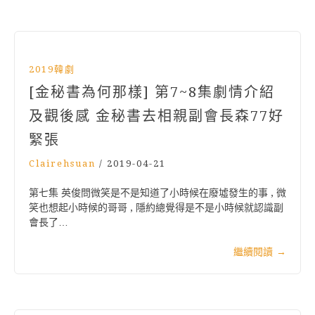
2019韓劇
[金秘書為何那樣] 第7~8集劇情介紹
及觀後感 金秘書去相親副會長森77好
緊張
Clairehsuan
/
2019-04-21
第七集 英俊問微笑是不是知道了小時候在廢墟發生的事 , 微
笑也想起小時候的哥哥 , 隱約總覺得是不是小時候就認識副
會長了…
繼續閱讀
→