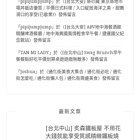
「
pipijumpjump
」於〈
[台北大安] 築の藏 東京築地市
場丼飯店優質 / 平價日式料理 / 入口綻放海洋之美，甜嫩
滑口的享受(已歇業)
〉發佈留言
「
pipijumpjump
」於〈
[台北大安] ABV地中海餐酒館
精釀啤酒餐廳 / 地中海異國風情輕食早午餐 / 捷運國父紀
念館站
〉發佈留言
「
TAN MI LADY
」於〈
[台北中山] Swag Brunch早午
餐餐點好吃平價划算桌遊遊戲無敵多
〉發佈留言
「
Joshua
」於〈
通化街美食大集合 / 通化街必吃 / 通化
街怎麼吃 / 通化街懶人包 / 通化街周邊美食
〉發佈留言
最新文章
[台北中山] 炙森鐵板屋 不用花
大錢就能享受質感精緻鐵板燒