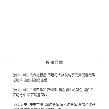
近期文章
[台北中山] 炙森鐵板屋 不用花大錢就能享受質感精緻鐵
板燒 和風蛋捲誰點誰愛
[台北中山] 三餐四季私廚料理 精心變化的菜色 讓你帶
著期待來 帶著滿意回味
[台北大安] 安東市場136海鮮麵 痛風海鮮麵 濃郁的海鮮