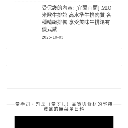
受保護的內容: [宜蘭宜蘭] MIO
米歐牛排館 高水準牛排肉質 各
種精緻排餐 享受美味牛排還有
儀式感
2025-10-05
竜壽司‧割烹（竜すし）品質與食材的堅持
豐盛的無菜單日料
視
訊