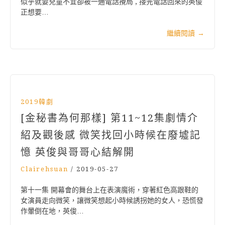
似乎就要兒童不宜卻被一通電話攪局 , 接完電話回來的英俊
正想要…
繼續閱讀
→
2019韓劇
[金秘書為何那樣] 第11~12集劇情介
紹及觀後感 微笑找回小時候在廢墟記
憶 英俊與哥哥心結解開
Clairehsuan
/
2019-05-27
第十一集 開幕會的舞台上在表演魔術，穿著紅色高跟鞋的
女演員走向微笑，讓微笑想起小時候誘拐她的女人，恐慌發
作暈倒在地，英俊…