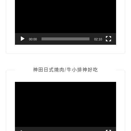
播
放
器
00:00
02:10
神田日式燒肉/牛小排神好吃
視
訊
播
放
器