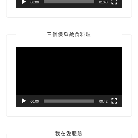
00:00
01:48
三個傻瓜蔬食料理
視
訊
播
放
器
00:00
00:42
我在愛體驗