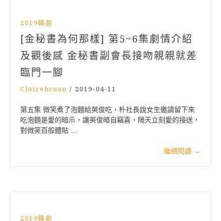
2019韓劇
[金秘書為何那樣] 第5~6集劇情介紹
及觀後感 金秘書副會長接吻親親就差
臨門一腳
Clairehsuan
/
2019-04-11
第五集 微笑煮了泡麵給英俊吃，朴社長說女生邀請留下來
吃泡麵是愛的暗示，讓英俊暗自竊喜，隔天立刻愛的接送，
對微笑百般體貼 …
繼續閱讀
→
2019韓劇