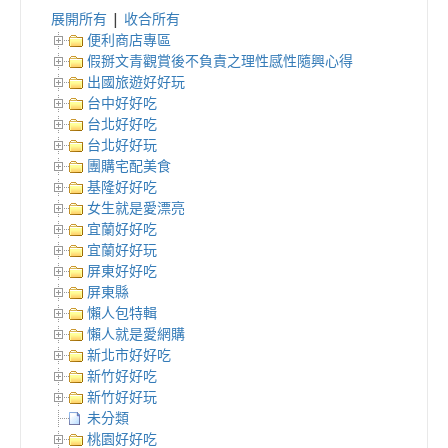
展開所有
|
收合所有
便利商店專區
假掰文青觀賞後不負責之理性感性隨興心得
出國旅遊好好玩
台中好好吃
台北好好吃
台北好好玩
團購宅配美食
基隆好好吃
女生就是愛漂亮
宜蘭好好吃
宜蘭好好玩
屏東好好吃
屏東縣
懶人包特輯
懶人就是愛網購
新北市好好吃
新竹好好吃
新竹好好玩
未分類
桃園好好吃